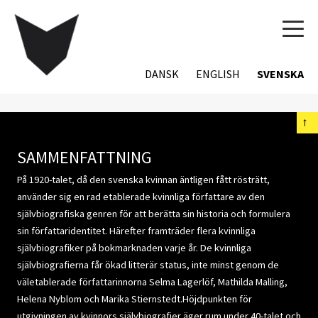
TOG
NAVI
DANSK
ENGLISH
SVENSKA
←
SAMMENFATTNING
På 1920-talet, då den svenska kvinnan äntligen fått rösträtt,
använder sig en rad etablerade kvinnliga författare av den
självbiografiska genren för att berätta sin historia och formulera
sin författaridentitet. Härefter framträder flera kvinnliga
självbiografiker på bokmarknaden varje år. De kvinnliga
självbiografierna får ökad litterär status, inte minst genom de
väletablerade författarinnorna Selma Lagerlöf, Mathilda Malling,
Helena Nyblom och Marika Stiernstedt.Höjdpunkten för
utgivningen av kvinnors självbiografier äger rum under 40-talet och