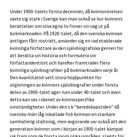
Under 1900-talets första decennier, då kvinnorörelsen
växte sig stark i Sverige kan man också se hur kvinnors
berättelser om sina egna liv finner sin väg ut på
bokmarknaden. På 1920-talet, då den svenska kvinnan
äntligen fått rösträtt, använder sig en rad etablerade
kvinnliga författare av den självbiografiska genren för
att berätta sin historia och formulera sin
författaridentitet och härefter framträder flera
kvinnliga självbiografiker på bokmarknaden varje år.
Den kvantitativt sett stora höjdpunkten för
utgivningen av kvinnors självbiografier under första
delen av 1900-talet äger rum under 40-talet och även
detta kan ses i skenet av kvinnospecifika
omständigheter. Under den s k “beredskapstiden” då
svenska män låg inkallade fick kvinnan en starkare
samhällelig ställning, men avgörande var också att den
generation kvinnor som i början av 1900-talet kämpat
sig fram som de första inom olika områden, slagits för