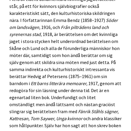
står, på ett för kvinnors självbiografier också
karakteristiskt sätt, den kulturhistoriska skildringen
nära. I författarinnan Emma Bendz (1858–1927)
Söder
om landsvägen,
1916, och
Från pilträdens land och
syrenernas stad,
1918, är berättelsen om det kvinnliga
jaget i stora stycken helt underordnad berättelsen om
Skåne och Lund och alla de förunderliga människor hon
möter där, samtidigt som hon ändå berättar om sig
själv genom att skildra sina möten med just detta. På
samma indirekta och kulturhistoriskt intressanta vis
berättar Hedvig af Petersens (1875–1961) om sin
barndom i
Ett barns litterära memoarer,
1917, genom att
redogöra för sin läsning under denna tid. Det är en
egenartad liten bok. Underfundigt och litet
omständligt men ändå lättsamt och nästan graciöst
slingrar sig berättelsen fram med
Fänrik Ståhls sägner,
Kattresan, Tom Saywer, Unga kvinnor
och andra klassiker
som hållpunkter. Själv har hon sagt att hon skrev boken