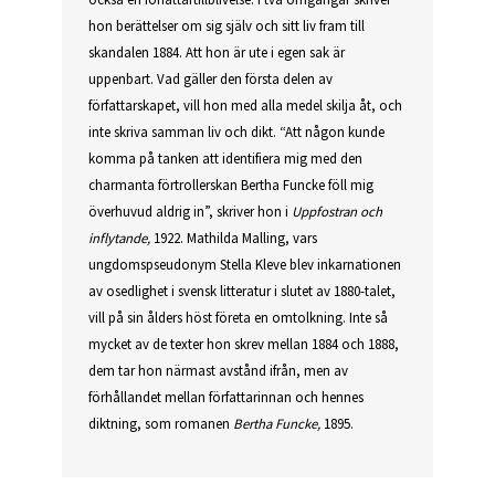
hon berättelser om sig själv och sitt liv fram till
skandalen 1884. Att hon är ute i egen sak är
uppenbart. Vad gäller den första delen av
författarskapet, vill hon med alla medel skilja åt, och
inte skriva samman liv och dikt. “Att någon kunde
komma på tanken att identifiera mig med den
charmanta förtrollerskan Bertha Funcke föll mig
överhuvud aldrig in”, skriver hon i
Uppfostran och
inflytande,
1922. Mathilda Malling, vars
ungdomspseudonym Stella Kleve blev inkarnationen
av osedlighet i svensk litteratur i slutet av 1880-talet,
vill på sin ålders höst företa en omtolkning. Inte så
mycket av de texter hon skrev mellan 1884 och 1888,
dem tar hon närmast avstånd ifrån, men av
förhållandet mellan författarinnan och hennes
diktning, som romanen
Bertha Funcke,
1895.