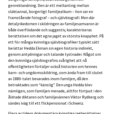
genreblandning. Den är ett mellanting mellan
släktannal, borgerligt familjealbum – hon var en
framstående fotograf – och självbiografi. Men där
detaljrikedomen i skildringen av familjesamvaron är
både överflödande och suggestiv, karakteriseras
berättelsen om det egna jaget av största knapphet. På
ett för många kvinnliga självbiografiker typiskt sätt
berättar Hedda Ekman sin egen historia indirekt,
genom antydningar och talande tystnader. Något om
den kvinnliga självbiografins svårighet att nå
offentligheten förtäljer också historien om hennes
barn- och ungdomsskildring, som ända fram till slutet
av 1880-talet bevarades inom familjen, då den
betraktades som “känslig”. Den unga Hedda blev
nämligen, som familjen menade, alltför förtjust i den
åldrade diktaren och familjevännen Viktor Rydberg och
sändes iväg till ett flickpensionat i Schweiz.
Flera av tidens dokumentära kvinnliga jagberättelser