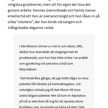
religiösa grubblerier, men vill för egen del lösa det
genom arbete. Hennes överordnade och familj menar
emellertid att hon är överansträngd och hon låses in på
olika “vilohem”, där hon binds vid sängen och
tvångsbadas dagarna i ända.
I Ada Nilssons
Glimtar ur mitt liv som läkare,
1963,
skildrar hon dramatiskt sitt umgänge med de
prostituerade, som hon hela tiden möter i sin praktik
som gynekolog och periodvis också som
tillsynsläkare:
“Det hände flera gånger, att jag mötte några av mina
patienter från kliniken på Hantverkargatan, och
naturligtvis nickade jag till dem liksom till mina
andra tidigare patienter. Men så kom en deputation
på två av dem fram till mig för att inpränta större
förståelse i mig. Hur kunde jag hälsa på dem! Tänk,