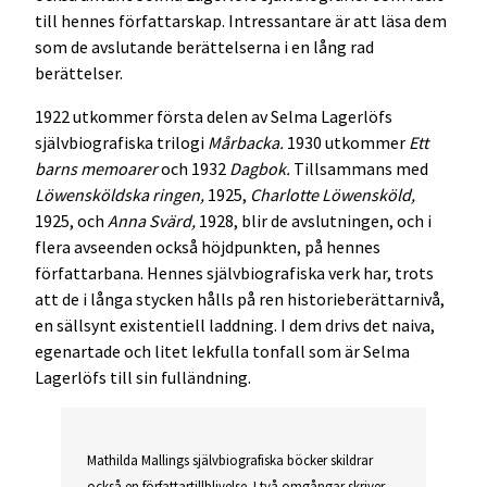
till hennes författarskap. Intressantare är att läsa dem
som de avslutande berättelserna i en lång rad
berättelser.
1922 utkommer första delen av Selma Lagerlöfs
självbiografiska trilogi
Mårbacka.
1930 utkommer
Ett
barns memoarer
och 1932
Dagbok.
Tillsammans med
Löwensköldska ringen,
1925,
Charlotte Löwensköld,
1925, och
Anna Svärd,
1928, blir de avslutningen, och i
flera avseenden också höjdpunkten, på hennes
författarbana. Hennes självbiografiska verk har, trots
att de i långa stycken hålls på ren historieberättarnivå,
en sällsynt existentiell laddning. I dem drivs det naiva,
egenartade och litet lekfulla tonfall som är Selma
Lagerlöfs till sin fulländning.
Mathilda Mallings självbiografiska böcker skildrar
också en författartillblivelse. I två omgångar skriver