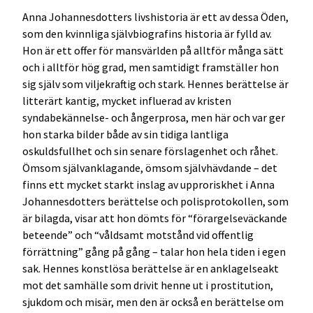
Anna Johannesdotters livshistoria är ett av dessa Öden,
som den kvinnliga självbiografins historia är fylld av.
Hon är ett offer för mansvärlden på alltför många sätt
och i alltför hög grad, men samtidigt framställer hon
sig själv som viljekraftig och stark. Hennes berättelse är
litterärt kantig, mycket influerad av kristen
syndabekännelse- och ångerprosa, men här och var ger
hon starka bilder både av sin tidiga lantliga
oskuldsfullhet och sin senare förslagenhet och råhet.
Ömsom självanklagande, ömsom självhävdande – det
finns ett mycket starkt inslag av upproriskhet i Anna
Johannesdotters berättelse och polisprotokollen, som
är bilagda, visar att hon dömts för “förargelseväckande
beteende” och “våldsamt motstånd vid offentlig
förrättning” gång på gång – talar hon hela tiden i egen
sak. Hennes konstlösa berättelse är en anklagelseakt
mot det samhälle som drivit henne ut i prostitution,
sjukdom och misär, men den är också en berättelse om