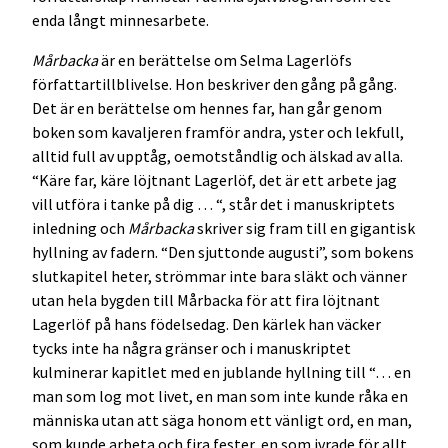
enda långt minnesarbete.
Mårbacka
är en berättelse om Selma Lagerlöfs
författartillblivelse. Hon beskriver den gång på gång.
Det är en berättelse om hennes far, han går genom
boken som kavaljeren framför andra, yster och lekfull,
alltid full av upptåg, oemotståndlig och älskad av alla.
“Käre far, käre löjtnant Lagerlöf, det är ett arbete jag
vill utföra i tanke på dig … “, står det i manuskriptets
inledning och
Mårbacka
skriver sig fram till en gigantisk
hyllning av fadern. “Den sjuttonde augusti”, som bokens
slutkapitel heter, strömmar inte bara släkt och vänner
utan hela bygden till Mårbacka för att fira löjtnant
Lagerlöf på hans födelsedag. Den kärlek han väcker
tycks inte ha några gränser och i manuskriptet
kulminerar kapitlet med en jublande hyllning till “… en
man som log mot livet, en man som inte kunde råka en
människa utan att säga honom ett vänligt ord, en man,
som kunde arbeta och fira fester, en som ivrade för allt