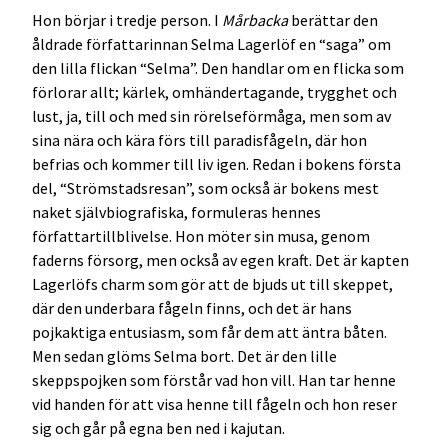
Hon börjar i tredje person. I
Mårbacka
berättar den
åldrade författarinnan Selma Lagerlöf en “saga” om
den lilla flickan “Selma”. Den handlar om en flicka som
förlorar allt; kärlek, omhändertagande, trygghet och
lust, ja, till och med sin rörelseförmåga, men som av
sina nära och kära förs till paradisfågeln, där hon
befrias och kommer till liv igen. Redan i bokens första
del, “Strömstadsresan”, som också är bokens mest
naket självbiografiska, formuleras hennes
författartillblivelse. Hon möter sin musa, genom
faderns försorg, men också av egen kraft. Det är kapten
Lagerlöfs charm som gör att de bjuds ut till skeppet,
där den underbara fågeln finns, och det är hans
pojkaktiga entusiasm, som får dem att äntra båten.
Men sedan glöms Selma bort. Det är den lille
skeppspojken som förstår vad hon vill. Han tar henne
vid handen för att visa henne till fågeln och hon reser
sig och går på egna ben ned i kajutan.