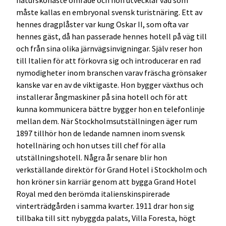
naturskönaste område och hon utvecklar vad som
måste kallas en embryonal svensk turistnäring. Ett av
hennes dragplåster var kung Oskar II, som ofta var
hennes gäst, då han passerade hennes hotell på väg till
och från sina olika järnvägsinvigningar. Själv reser hon
till Italien för att förkovra sig och introducerar en rad
nymodigheter inom branschen varav fräscha grönsaker
kanske var en av de viktigaste. Hon bygger växthus och
installerar ångmaskiner på sina hotell och för att
kunna kommunicera bättre bygger hon en telefonlinje
mellan dem. När Stockholmsutställningen äger rum
1897 tillhör hon de ledande namnen inom svensk
hotellnäring och hon utses till chef för alla
utställningshotell. Några år senare blir hon
verkställande direktör för Grand Hotel i Stockholm och
hon kröner sin karriär genom att bygga Grand Hotel
Royal med den berömda italienskinspirerade
vinterträdgården i samma kvarter. 1911 drar hon sig
tillbaka till sitt nybyggda palats, Villa Foresta, högt