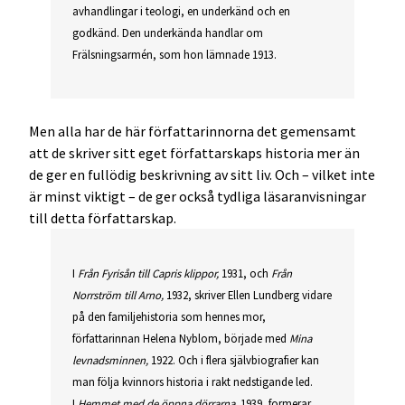
avhandlingar i teologi, en underkänd och en
godkänd. Den underkända handlar om
Frälsningsarmén, som hon lämnade 1913.
Men alla har de här författarinnorna det gemensamt
att de skriver sitt eget författarskaps historia mer än
de ger en fullödig beskrivning av sitt liv. Och – vilket inte
är minst viktigt – de ger också tydliga läsaranvisningar
till detta författarskap.
I
Från Fyrisån till Capris klippor,
1931, och
Från
Norrström till Arno,
1932, skriver Ellen Lundberg vidare
på den familjehistoria som hennes mor,
författarinnan Helena Nyblom, började med
Mina
levnadsminnen,
1922. Och i flera självbiografier kan
man följa kvinnors historia i rakt nedstigande led.
I
Hemmet med de öppna dörrarna,
1939, formerar