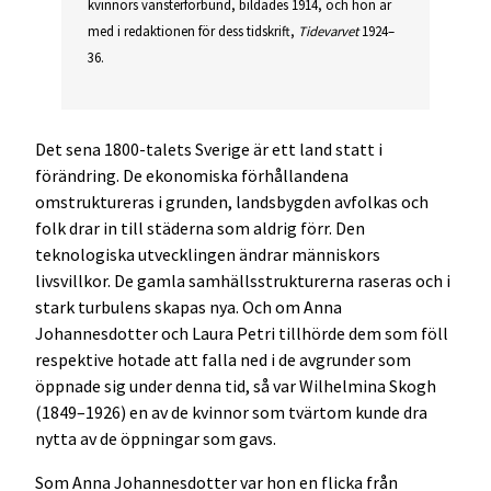
kvinnors vänsterförbund, bildades 1914, och hon är
med i redaktionen för dess tidskrift,
Tidevarvet
1924–
36.
Det sena 1800-talets Sverige är ett land statt i
förändring. De ekonomiska förhållandena
omstruktureras i grunden, landsbygden avfolkas och
folk drar in till städerna som aldrig förr. Den
teknologiska utvecklingen ändrar människors
livsvillkor. De gamla samhällsstrukturerna raseras och i
stark turbulens skapas nya. Och om Anna
Johannesdotter och Laura Petri tillhörde dem som föll
respektive hotade att falla ned i de avgrunder som
öppnade sig under denna tid, så var Wilhelmina Skogh
(1849–1926) en av de kvinnor som tvärtom kunde dra
nytta av de öppningar som gavs.
Som Anna Johannesdotter var hon en flicka från