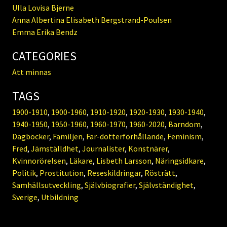
Ulla Lovisa Bjerne
Anna Albertina Elisabeth Bergstrand-Poulsen
Emma Erika Bendz
CATEGORIES
Att minnas
TAGS
1900-1910
,
1900-1960
,
1910-1920
,
1920-1930
,
1930-1940
,
1940-1950
,
1950-1960
,
1960-1970
,
1960-2020
,
Barndom
,
Dagböcker
,
Familjen
,
Far-dotterförhållande
,
Feminism
,
Fred
,
Jämställdhet
,
Journalister
,
Konstnärer
,
Kvinnorörelsen
,
Läkare
,
Lisbeth Larsson
,
Näringsidkare
,
Politik
,
Prostitution
,
Reseskildringar
,
Rösträtt
,
Samhällsutveckling
,
Självbiografier
,
Självständighet
,
Sverige
,
Utbildning