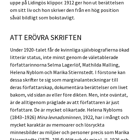
uppe på Lidingös klippor. 1912 ger hon ut berättelsen
om sitt liv och hon skriver den från en hög position
såväl bildligt som bokstavligt.
ATT ERÖVRA SKRIFTEN
Under 1920-talet får de kvinnliga självbiografierna ökad
litterär status, inte minst genom de väletablerade
författarinnorna Selma Lagerlöf, Mathilda Malling,
Helena Nyblom och Marika Stiernstedt. I förstone kan
dessa skrifter te sig som marginalanteckningar till
deras författarskap, dokumentära berättelser om livet
bakom, vid sidan av eller före dikten. Men, inte oväntat,
är de alltigenom präglade av att författaren är just
författare. De är mycket olikartade. Helena Nybloms
(1843–1926)
Mina levnadsminnen,
1922, har i mångt och
mycket karaktär av memoarer och lösryckta
minnesbilder av miljöer och personer precis som Marika
Stiernstedts (1875–1954)
Mitt och de mina
I–II, 1926 och