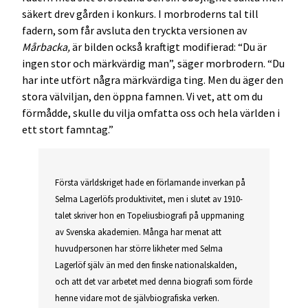
säkert drev gården i konkurs. I morbroderns tal till
fadern, som får avsluta den tryckta versionen av
Mårbacka,
är bilden också kraftigt modifierad: “Du är
ingen stor och märkvärdig man”, säger morbrodern. “Du
har inte utfört några märkvärdiga ting. Men du äger den
stora välviljan, den öppna famnen. Vi vet, att om du
förmådde, skulle du vilja omfatta oss och hela världen i
ett stort famntag.”
Första världskriget hade en förlamande inverkan på
Selma Lagerlöfs produktivitet, men i slutet av 1910-
talet skriver hon en Topeliusbiografi på uppmaning
av Svenska akademien. Många har menat att
huvudpersonen har större likheter med Selma
Lagerlöf själv än med den finske nationalskalden,
och att det var arbetet med denna biografi som förde
henne vidare mot de självbiografiska verken.