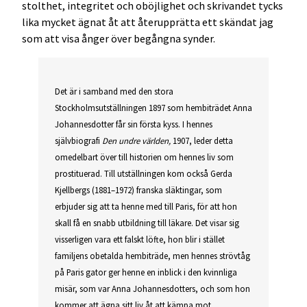
stolthet, integritet och oböjlighet och skrivandet tycks
lika mycket ägnat åt att återupprätta ett skändat jag
som att visa ånger över begångna synder.
Det är i samband med den stora
Stockholmsutställningen 1897 som hembiträdet Anna
Johannesdotter får sin första kyss. I hennes
självbiografi
Den undre världen,
1907, leder detta
omedelbart över till historien om hennes liv som
prostituerad. Till utställningen kom också Gerda
Kjellbergs (1881–1972) franska släktingar, som
erbjuder sig att ta henne med till Paris, för att hon
skall få en snabb utbildning till läkare. Det visar sig
visserligen vara ett falskt löfte, hon blir i stället
familjens obetalda hembiträde, men hennes strövtåg
på Paris gator ger henne en inblick i den kvinnliga
misär, som var Anna Johannesdotters, och som hon
kommer att ägna sitt liv åt att kämpa mot.