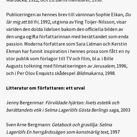
Publiceringen av hennes brev till väninnan Sophie Elkan,
Du
lär mig att bli fri,
1992, utgivna av Ying Toijer-Nilsson, visar
världen den dolda lidelsen bakom den officiella bilden av
den unga ogifta författarinnan med berättandet som enda
passion. Moderna författare som Sara Lidman och Kerstin
Ekman har funnit inspiration i hennes prosa som fått en ny
stor publik som förlagor till TV och film, bl.a. i Bille
Augusts tolkning med filmatiseringen
av Jerusalem,
1996,
och i Per Olov Enquists skådespel
Bildmakarna,
1998.
Litteratur om författaren: ett urval
Jenny Bergenmar:
Förvildade hjärtan: livets estetik och
berättandets etik i Selma Lagerlöfs Gösta Berlings saga
, 2003
Sven Arne Bergmann:
Getabock och gravlilja: Selma
Lagerlöfs En herrgårdssägen som konstnärlig text
, 1997