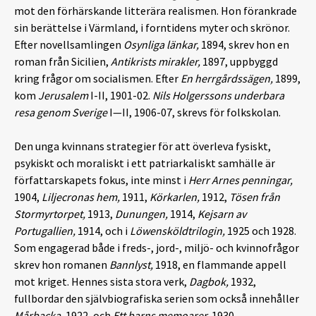
mot den förhärskande litterära realismen. Hon förankrade
sin berättelse i Värmland, i forntidens myter och skrönor.
Efter novellsamlingen
Osynliga länkar,
1894, skrev hon en
roman från Sicilien,
Antikrists mirakler,
1897, uppbyggd
kring frågor om socialismen. Efter
En herrgårdssägen,
1899,
kom
Jerusalem
I-II, 1901-02.
Nils Holgerssons underbara
resa genom Sverige
I—II, 1906-07, skrevs för folkskolan.
Den unga kvinnans strategier för att överleva fysiskt,
psykiskt och moraliskt i ett patriarkaliskt samhälle är
författarskapets fokus, inte minst i
Herr Arnes penningar,
1904,
Liljecronas hem,
1911,
Körkarlen,
1912,
Tösen från
Stormyrtorpet,
1913,
Dunungen,
1914,
Kejsarn av
Portugallien,
1914, och i
Löwensköldtrilogin,
1925 och 1928.
Som engagerad både i freds-, jord-, miljö- och kvinnofrågor
skrev hon romanen
Bannlyst,
1918, en flammande appell
mot kriget. Hennes sista stora verk,
Dagbok,
1932,
fullbordar den självbiografiska serien som också innehåller
Mårbacka,
1922, och
Ett barns memoarer,
1930.