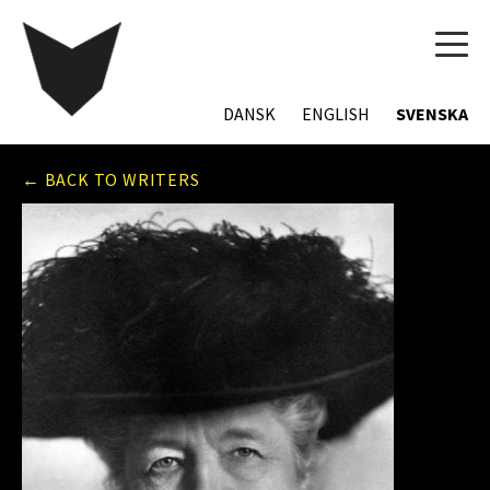
TOG
NAVI
DANSK
ENGLISH
SVENSKA
← BACK TO WRITERS