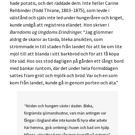
hade potatis, och det räddade dem. Inte heller Carine
Rehbinder (född Thrane, 1803–1875), som levde i
välstånd och själv inte led under hungeråren och kriget,
kunde undgå att registrera eländet. Hon skriver i
Barndoms og Ungdoms Erindringer.
“Jag glömmer
aldrig de skaror av tärda, bleka ansikten, som
strömmade in till staden från landet för att be om lite
mjöl till att blanda i sitt barkbröd och för att få köpa
lite säd. Hos oss stod dagligen på gården ett långt bord
med bänkar runtom, där det under hela förmiddagen
sattes fram gröt och mjölk och bröd. Var och en som
kom från landet, kunde gå in genom porten och äta.”
“Nöden och hungern växte i staden. Bleka,
förgrämda sjömanshustrur, vars män antingen var
fångar i England eller inte kunde få hyra eller arbete
här hemma, gick omkring i husen och bad om hjälp.
Många, utsvultna barn såg man överallt på gatorna”,