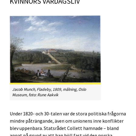
KVINNORS VARDAGSLIV
Jacob Munch,
Fladeby
, 1809, målning, Oslo
Museum, foto: Rune Aakvik
Under 1820- och 30-talen var de stora politiska frågorna
mindre påträngande, även om unionens inre konflikter
blev uppenbara. Statsrådet Collett hamnade – bland
annat på grund av att han höll fast vid den norska