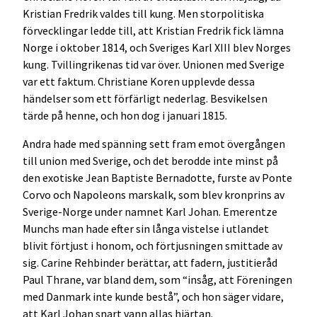
Kristian Fredrik valdes till kung. Men storpolitiska
förvecklingar ledde till, att Kristian Fredrik fick lämna
Norge i oktober 1814, och Sveriges Karl XIII blev Norges
kung. Tvillingrikenas tid var över. Unionen med Sverige
var ett faktum. Christiane Koren upplevde dessa
händelser som ett förfärligt nederlag. Besvikelsen
tärde på henne, och hon dog i januari 1815.
Andra hade med spänning sett fram emot övergången
till union med Sverige, och det berodde inte minst på
den exotiske Jean Baptiste Bernadotte, furste av Ponte
Corvo och Napoleons marskalk, som blev kronprins av
Sverige-Norge under namnet Karl Johan. Emerentze
Munchs man hade efter sin långa vistelse i utlandet
blivit förtjust i honom, och förtjusningen smittade av
sig. Carine Rehbinder berättar, att fadern, justitieråd
Paul Thrane, var bland dem, som “insåg, att Föreningen
med Danmark inte kunde bestå”, och hon säger vidare,
att Karl Johan snart vann allas hjärtan.