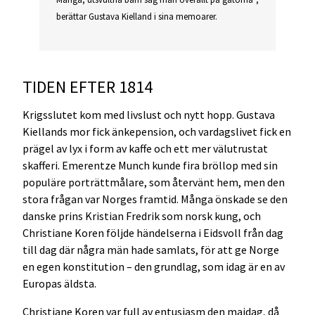
berättar Gustava Kielland i sina memoarer.
TIDEN EFTER 1814
Krigsslutet kom med livslust och nytt hopp. Gustava
Kiellands mor fick änkepension, och vardagslivet fick en
prägel av lyx i form av kaffe och ett mer välutrustat
skafferi. Emerentze Munch kunde fira bröllop med sin
populäre porträttmålare, som återvänt hem, men den
stora frågan var Norges framtid. Många önskade se den
danske prins Kristian Fredrik som norsk kung, och
Christiane Koren följde händelserna i Eidsvoll från dag
till dag där några män hade samlats, för att ge Norge
en egen konstitution – den grundlag, som idag är en av
Europas äldsta.
Christiane Koren var full av entusiasm den majdag, då