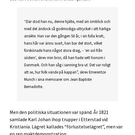
“Där stod han nu, denne hjälte, med sin örnblick och
med det ändock så godmodiga uttrycket i sitt härliga
ansikte. Han var den gången 50 år, i sin fulla kraft,
hans hår var ännu svart, han bar det stort, vilket
förskönade hans något stora drag, – ‘en sol från
södern’, skrev min bror, då han hade sett honom i
Danmark. Och han såg i sanning bra ut. Det var roligt
att se, hur folk vände på kappan”, skrev Emerentze
Munch i sina memoarer om Jean Baptiste
Bernadotte.
Men den politiska situationen var spänd. År 1821
samlade Karl Johan ihop trupper i Etterstad vid
Kristiania. Lägret kallades “förlustelselägret”, men var
en ren maktdemonstration.