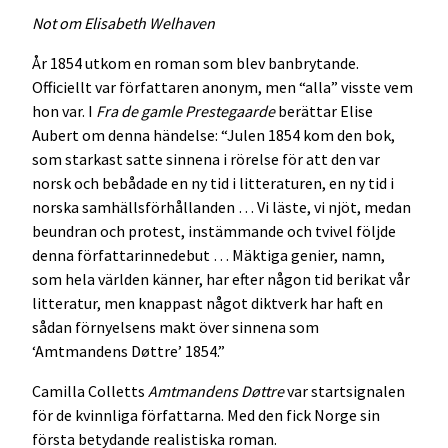
Not om Elisabeth Welhaven
År 1854 utkom en roman som blev banbrytande.
Officiellt var författaren anonym, men “alla” visste vem
hon var. I
Fra de gamle Prestegaarde
berättar Elise
Aubert om denna händelse: “Julen 1854 kom den bok,
som starkast satte sinnena i rörelse för att den var
norsk och bebådade en ny tid i litteraturen, en ny tid i
norska samhällsförhållanden … Vi läste, vi njöt, medan
beundran och protest, instämmande och tvivel följde
denna författarinnedebut … Mäktiga genier, namn,
som hela världen känner, har efter någon tid berikat vår
litteratur, men knappast något diktverk har haft en
sådan förnyelsens makt över sinnena som
‘Amtmandens Døttre’ 1854.”
Camilla Colletts
Amtmandens Døttre
var startsignalen
för de kvinnliga författarna. Med den fick Norge sin
första betydande realistiska roman.