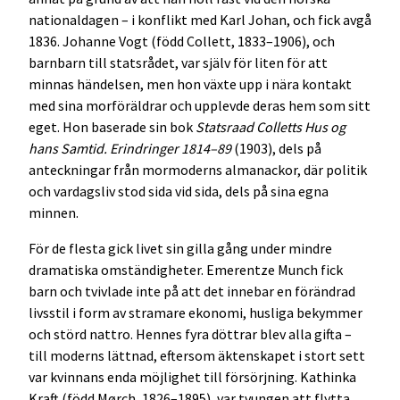
nationaldagen – i konflikt med Karl Johan, och fick avgå
1836. Johanne Vogt (född Collett, 1833–1906), och
barnbarn till statsrådet, var själv för liten för att
minnas händelsen, men hon växte upp i nära kontakt
med sina morföräldrar och upplevde deras hem som sitt
eget. Hon baserade sin bok
Statsraad Colletts Hus og
hans Samtid. Erindringer 1814–89
(1903), dels på
anteckningar från mormoderns almanackor, där politik
och vardagsliv stod sida vid sida, dels på sina egna
minnen.
För de flesta gick livet sin gilla gång under mindre
dramatiska omständigheter. Emerentze Munch fick
barn och tvivlade inte på att det innebar en förändrad
livsstil i form av stramare ekonomi, husliga bekymmer
och störd nattro. Hennes fyra döttrar blev alla gifta –
till moderns lättnad, eftersom äktenskapet i stort sett
var kvinnans enda möjlighet till försörjning. Kathinka
Kraft (född Mørch, 1826–1895), var tvungen att flytta