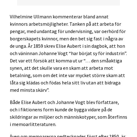
Vilhelmine Ullmann kommenterar bland annat
kvinnors arbetsmöjligheter. Tanken på att arbeta för
pengar, med undantag för undervisning, var oerhörd för
borgerskapets kvinnor, men den bet sig fast i några av
de unga. År 1859 skrev Elise Aubert i sin dagbok, att hon
och väninnan Johanne Vogt “har börjat sy för industrin”.
Det var ett försök att komma ut ur “… den småaktiga
synen, att det skulle vara en skam att arbeta mot
betalning, som om det inte var mycket större skam att
låta sig klädas och födas hela sitt liv utan att bidraga
med minsta skärv”.
Både Elise Aubert och Johanne Vogt blev författare,
och i fiktionens form kunde de bygga vidare på de
skildringar av miljöer och människotyper, som återfinns
i memoarlitteraturen.
Även om memoarerna nedtecknades först efter 1850, är