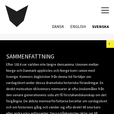
TOG
NAVI
DANSK
ENGLISH
SVENSKA
←
SAMMENFATTNING
Efter 1814 var världen inte längre densamma. Unionen mellan
Norge och Danmark upplöstes och Norge kom i union med
Sverige. Kvinnors dagböcker från denna tid förtäljer om
vardagslivet under dessa dramatiska historiska förändringar. En
direkt motivation till kvinnors memoarer är ofta önskemålen från
den senare generationens sida att få förstahandskunskap om det
förgångna. De äldsta memoarförfattarna berättar om vardagslivet
och om historiens gång och vänder sig ofta direkt till sina barn
eller andra nära anförvanter. Dessa hågkomster riktar sig till