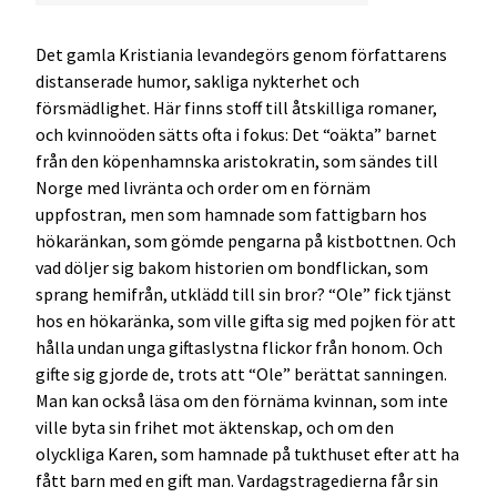
Det gamla Kristiania levandegörs genom författarens
distanserade humor, sakliga nykterhet och
försmädlighet. Här finns stoff till åtskilliga romaner,
och kvinnoöden sätts ofta i fokus: Det “oäkta” barnet
från den köpenhamnska aristokratin, som sändes till
Norge med livränta och order om en förnäm
uppfostran, men som hamnade som fattigbarn hos
hökaränkan, som gömde pengarna på kistbottnen. Och
vad döljer sig bakom historien om bondflickan, som
sprang hemifrån, utklädd till sin bror? “Ole” fick tjänst
hos en hökaränka, som ville gifta sig med pojken för att
hålla undan unga giftaslystna flickor från honom. Och
gifte sig gjorde de, trots att “Ole” berättat sanningen.
Man kan också läsa om den förnäma kvinnan, som inte
ville byta sin frihet mot äktenskap, och om den
olyckliga Karen, som hamnade på tukthuset efter att ha
fått barn med en gift man. Vardagstragedierna får sin