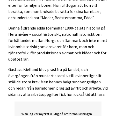
efter för familjens böner. Hon tillfogar att hon vill
berätta, som hon brukade berätta för sina barnbarn,
och undertecknar “Moder, Bedstemamma, Edda”.
Denna åldrande edda förmedlar 1800-talets historia på
flera nivåer – socialhistoriskt, nationalhistoriskt om
förhållandet mellan Norge och Danmark och inte minst
kvinnohistoriskt; om ansvaret för barn, man och
tjänstefolk, för produktionen av mat och kläder och för
uppfostran.
Gustava Kielland blev prästfru på landet, och
övergången från muntert stadsliv till evinnerligt slit
ställde stora krav. Men hennes bakgrund var gedigen
och redan från barndomen präglad av flit och arbete. Vid
sidan av alla arbetsuppgifter fick hon också tid att läsa.
“Men jag var mycket duktig på att förena läsningen