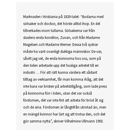
Marknaden i Kristiania på 1820-talet: “Bodarna med
sötsaker och dockor, det hörde alltid ihop. En del
tillverkades inom tullarna. Sötsakerna var från
stadens enda konditor, Zuvan, och från Madame
Magelsen och Madame Werner. Dessa två systrar
måste ha varit ovanligt duktiga människor. De var,
såvitt jag vet, de enda kvinnorna hos oss, som på
den tiden arbetade upp det husliga arbetet till en
industri … För att rätt kunna värdera ett sådant
tilltag av verksamhet, får man komma ihåg, att det
inte bara var bristen på arbetstillgång, som lade press
på kvinnorna förr i tiden, utan det var också
fördomen, det var inte fint att arbeta för bröd åt sig
och de sina. Fördomen är långtifrån utrotad än, men
en mängd kvinnor har lärt sig att trotsa den, och det
gör samma nytta”, skriver Vilhelmine Ullmann 1903.