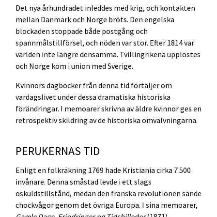
Det nya århundradet inleddes med krig, och kontakten
mellan Danmark och Norge bröts. Den engelska
blockaden stoppade både postgång och
spannmålstillförsel, och nöden var stor. Efter 1814 var
världen inte längre densamma. Tvillingrikena upplöstes
och Norge kom i union med Sverige.
Kvinnors dagböcker från denna tid förtäljer om
vardagslivet under dessa dramatiska historiska
förändringar. I memoarer skrivna av äldre kvinnor ges en
retrospektiv skildring av de historiska omvälvningarna.
PERUKERNAS TID
Enligt en folkräkning 1769 hade Kristiania cirka 7 500
invånare. Denna småstad levde i ett slags
oskuldstillstånd, medan den franska revolutionen sände
chockvågor genom det övriga Europa. I sina memoarer,
Gamle Dage, Erindringer og Tidsbilleder
(1871)