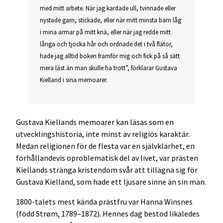
med mitt arbete. När jag kardade ull, tvinnade eller
nystade garn, stickade, eller när mitt minsta barn låg
i mina armar på mitt knä, eller när jag redde mitt
långa och tjocka hår och ordnade det i två flätor,
hade jag alltid boken framför mig och fick på så sätt
mera läst än man skulle ha trott”, förklarar Gustava
Kielland i sina memoarer.
Gustava Kiellands memoarer kan läsas som en
utvecklingshistoria, inte minst av religiös karaktär.
Medan religionen för de flesta var en självklarhet, en
förhållandevis oproblematisk del av livet, var prästen
Kiellands stränga kristendom svår att tillägna sig för
Gustava Kielland, som hade ett ljusare sinne än sin man.
1800-talets mest kända prästfru var Hanna Winsnes
(född Strøm, 1789–1872). Hennes dag bestod likaledes