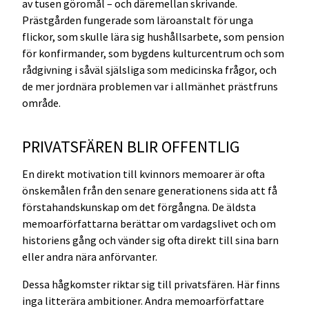
av tusen göromål – och däremellan skrivande.
Prästgården fungerade som läroanstalt för unga
flickor, som skulle lära sig hushållsarbete, som pension
för konfirmander, som bygdens kulturcentrum och som
rådgivning i såväl själsliga som medicinska frågor, och
de mer jordnära problemen var i allmänhet prästfruns
område.
PRIVATSFÄREN BLIR OFFENTLIG
En direkt motivation till kvinnors memoarer är ofta
önskemålen från den senare generationens sida att få
förstahandskunskap om det förgångna. De äldsta
memoarförfattarna berättar om vardagslivet och om
historiens gång och vänder sig ofta direkt till sina barn
eller andra nära anförvanter.
Dessa hågkomster riktar sig till privatsfären. Här finns
inga litterära ambitioner. Andra memoarförfattare