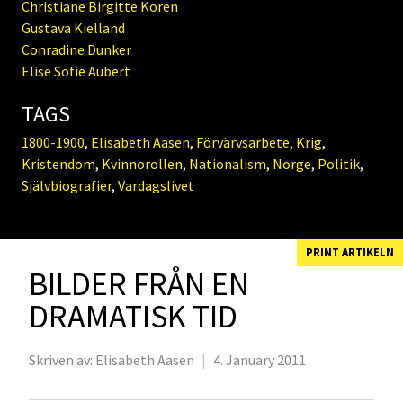
Christiane Birgitte Koren
Gustava Kielland
Conradine Dunker
Elise Sofie Aubert
TAGS
1800-1900
,
Elisabeth Aasen
,
Förvärvsarbete
,
Krig
,
Kristendom
,
Kvinnorollen
,
Nationalism
,
Norge
,
Politik
,
Självbiografier
,
Vardagslivet
PRINT ARTIKELN
BILDER FRÅN EN
DRAMATISK TID
Skriven av:
Elisabeth Aasen
|
4. January 2011