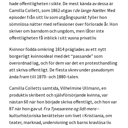
hade offentligheten i sikte. De mest kända av dessa är
Camilla Collett, som 1862 utgav
I de lange Nætter.
Med
episoder från sitt liv som utgångspunkt fyller hon
sömnlösa nätter med reflexioner över förlorade år. Hon
skriver om barndom och ungdom, men låter inte
offentligheten få inblick i sitt vuxna privatliv.
Kvinnor födda omkring 1814 präglades av ett nytt
borgerligt kvinnoideal med det “passande” som
överordnad lag, och för dem var det en protesthandling
att skriva offentligt. De flesta skrev under pseudonym
ända fram till 1870- och 1880-talen.
Camilla Colletts samtida, Vilhelmine Ullmann, en
produktiv skribent och självförsörjande kvinna, var
nästan 60 när hon började skriva offentligt, och hon var
87 när hon gav ut
Fra Tyveaarene og lidt mere
–
kulturhistoriska berättelser om livet i Kristiania, om
teater, marknad, undervisning och barns kravlösa liv.