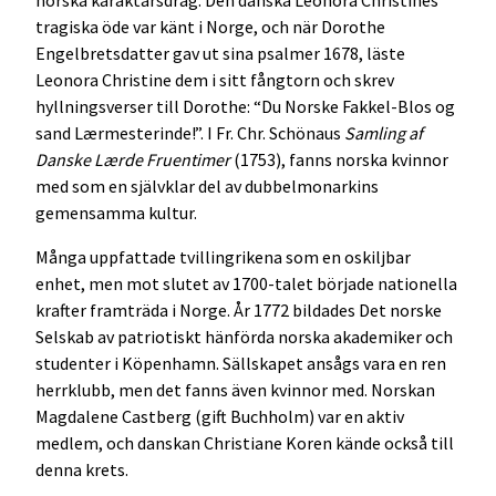
tragiska öde var känt i Norge, och när Dorothe
Engelbretsdatter gav ut sina psalmer 1678, läste
Leonora Christine dem i sitt fångtorn och skrev
hyllningsverser till Dorothe: “Du Norske Fakkel-Blos og
sand Lærmesterinde!”. I Fr. Chr. Schönaus
Samling af
Danske Lærde Fruentimer
(1753), fanns norska kvinnor
med som en självklar del av dubbelmonarkins
gemensamma kultur.
Många uppfattade tvillingrikena som en oskiljbar
enhet, men mot slutet av 1700-talet började nationella
krafter framträda i Norge. År 1772 bildades Det norske
Selskab av patriotiskt hänförda norska akademiker och
studenter i Köpenhamn. Sällskapet ansågs vara en ren
herrklubb, men det fanns även kvinnor med. Norskan
Magdalene Castberg (gift Buchholm) var en aktiv
medlem, och danskan Christiane Koren kände också till
denna krets.