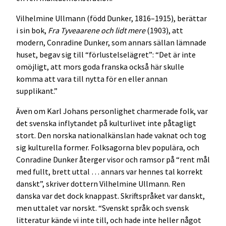
Vilhelmine Ullmann (född Dunker, 1816–1915), berättar
i sin bok,
Fra Tyveaarene och lidt mere
(1903), att
modern, Conradine Dunker, som annars sällan lämnade
huset, begav sig till “förlustelselägret”: “Det är inte
omöjligt, att mors goda franska också här skulle
komma att vara till nytta för en eller annan
supplikant.”
Även om Karl Johans personlighet charmerade folk, var
det svenska inflytandet på kulturlivet inte påtagligt
stort. Den norska nationalkänslan hade vaknat och tog
sig kulturella former. Folksagorna blev populära, och
Conradine Dunker återger visor och ramsor på “rent mål
med fullt, brett uttal … annars var hennes tal korrekt
danskt”, skriver dottern Vilhelmine Ullmann. Ren
danska var det dock knappast. Skriftspråket var danskt,
men uttalet var norskt. “Svenskt språk och svensk
litteratur kände vi inte till, och hade inte heller något