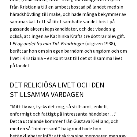
från Kristiania till en ämbetsbostad på landet med sin
häradshövding till make, och hade många bekymmer av
samma skäl. I ett så litet samhälle var det brist på
passande äktenskapskandidater, och det visade sig
också, att ingen av Kathinka Krafts tre döttrar blev gift.
I
Et og andet fra min Tid. Erindringer
(utgiven 1938),
berättar hon om sin egen barndom och ungdom och om
livet i Kristiania – en kontrast till det stillsamma livet
på landet.
DET RELIGIÖSA LIVET OCH DEN
STILLSAMMA VARDAGEN
“Mitt liv var, tycks det mig, så stillsamt, enkelt,
enformigt och fattigt på intressanta händelser …”
Detta uttalande kommer från Gustava Kielland, och
med en så “ointressant” bakgrund hade hon
betänkligheter inför att skriva sina memoarer, men gav