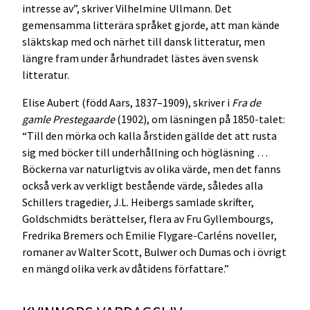
intresse av”, skriver Vilhelmine Ullmann. Det
gemensamma litterära språket gjorde, att man kände
släktskap med och närhet till dansk litteratur, men
längre fram under århundradet lästes även svensk
litteratur.
Elise Aubert (född Aars, 1837–1909), skriver i
Fra de
gamle Prestegaarde
(1902), om läsningen på 1850-talet:
“Till den mörka och kalla årstiden gällde det att rusta
sig med böcker till underhållning och högläsning …
Böckerna var naturligtvis av olika värde, men det fanns
också verk av verkligt bestående värde, således alla
Schillers tragedier, J.L. Heibergs samlade skrifter,
Goldschmidts berättelser, flera av Fru Gyllembourgs,
Fredrika Bremers och Emilie Flygare-Carléns noveller,
romaner av Walter Scott, Bulwer och Dumas och i övrigt
en mängd olika verk av dåtidens författare.”