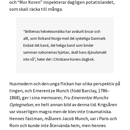
och “Mor Koren” inspekterar dagligen potatislandet,
som skall räcka till många.
“Britternas helvetesondska har avskurit broar och
allt, som förband Norge med det systerliga Danmark.
Endast det band, det heliga band som binder
samman nationernas hjärtan, skall hans djävulsmakt
inte nå”, heter det i Christiane Korens dagbok.
Husmodern och den unga flickan har olika perspektiv på
tingen, och Emerentze Munch (född Barclay, 1786–
1868), ger i sina memoarer,
Fru Emerentze Munchs
Optegnelser,
en helt annan bild av denna tid. Krigsåren
var visserligen magra men de blev inte traumatiska.
Hennes fästman, målaren Jacob Munch, var i Paris och
Rom och kunde inte återvända hem, men hennes