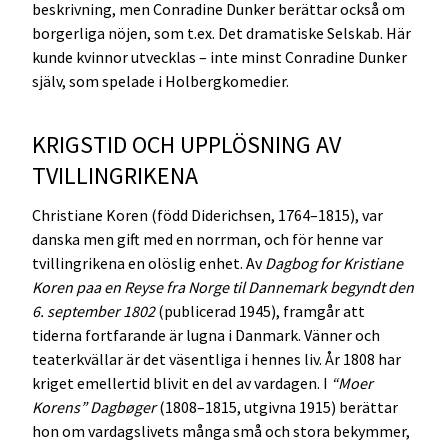
beskrivning, men Conradine Dunker berättar också om
borgerliga nöjen, som t.ex. Det dramatiske Selskab. Här
kunde kvinnor utvecklas – inte minst Conradine Dunker
själv, som spelade i Holbergkomedier.
KRIGSTID OCH UPPLÖSNING AV
TVILLINGRIKENA
Christiane Koren (född Diderichsen, 1764–1815), var
danska men gift med en norrman, och för henne var
tvillingrikena en olöslig enhet. Av
Dagbog for Kristiane
Koren paa en Reyse fra Norge til Dannemark begyndt den
6. september 1802
(publicerad 1945), framgår att
tiderna fortfarande är lugna i Danmark. Vänner och
teaterkvällar är det väsentliga i hennes liv. År 1808 har
kriget emellertid blivit en del av vardagen. I
“Moer
Korens” Dagbøger
(1808–1815, utgivna 1915) berättar
hon om vardagslivets många små och stora bekymmer,