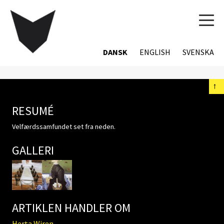
TOG
NAVI
DANSK
ENGLISH
SVENSKA
←
RESUMÉ
Velfærdssamfundet set fra neden.
GALLERI
ARTIKLEN HANDLER OM
Herta Wiren