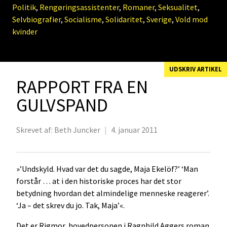
Politik
,
Rengøringsassistenter
,
Romaner
,
Seksualitet
,
Selvbiografier
,
Socialisme
,
Solidaritet
,
Sverige
,
Vold mod
kvinder
UDSKRIV ARTIKEL
RAPPORT FRA EN
GULVSPAND
Skrevet af:
Beth Juncker
|
4. januar 2011
»’Undskyld. Hvad var det du sagde, Maja Ekelöf?’ ‘Man
forstår … at i den historiske proces har det stor
betydning hvordan det almindelige menneske reagerer’.
‘Ja – det skrev du jo. Tak, Maja’«.
Det er Rigmor, hovedpersonen i Ragnhild Aggers roman