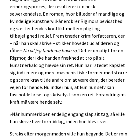
erindringsproces, der resulterer i en besk
selverkendelse. En roman, hvor billeder af mandlige og
kvindelige kunstnervilkår erobrer Rigmors bevidsthed
og sætter hendes konflikt mellem pligt og
tilbøjelighed i relief. Frem træder krimiforfatteren, der
– når han skal skrive – stikker hovedet ud af døren og
råber:
Nu vil jeg fandeme have ro!
Det er umuligt for en
Rigmor, der ikke har den frækhed at tro på sit
kunstnerkald og hævde sin ret. Hun har i stedet kapslet
sig ind i mere og mere masochistiske former med større
og større krav til de andre om at være dem, der bereder
vejen for hende. Nu indser hun, at kun hun selv kan
fastholde læse- og skrivelyst som en ret. Forandringens
kraft må være hende selv.
»Når hummerkloen endelig engang slap sit tag, så ville
hun skrive hver formiddag, inden hun blev træt.
Straks efter morgenmaden ville hun begynde. Det er min