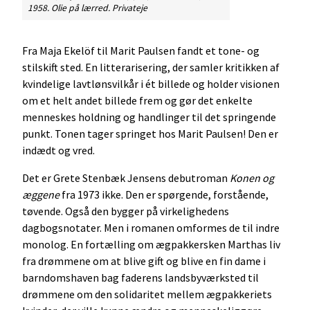
1958. Olie på lærred. Privateje
Fra Maja Ekelöf til Marit Paulsen fandt et tone- og
stilskift sted. En litterarisering, der samler kritikken af
kvindelige lavtlønsvilkår i ét billede og holder visionen
om et helt andet billede frem og gør det enkelte
menneskes holdning og handlinger til det springende
punkt. Tonen tager springet hos Marit Paulsen! Den er
indædt og vred.
Det er Grete Stenbæk Jensens debutroman
Konen og
æggene
fra 1973 ikke. Den er spørgende, forstående,
tøvende. Også den bygger på virkelighedens
dagbogsnotater. Men i romanen omformes de til indre
monolog. En fortælling om ægpakkersken Marthas liv
fra drømmene om at blive gift og blive en fin dame i
barndomshaven bag faderens landsbyværksted til
drømmene om den solidaritet mellem ægpakkeriets