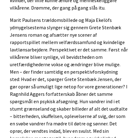
kvinder, der ville kunne ændre og menneskeliggøre
vilkårene. Drømme, der gang på gang slås itu.
Marit Paulsens trældomsbillede og Maja Ekelöfs
ydmygelsestema slynger sig gennem Grete Stenbæk
Jensens roman og afsætter nye scener af
rapportspillet mellem velfærdssamfund og kvindelige
lavtlønsarbejdere. Perspektivet er det samme. Først når
vilkårene bliver synlige, vil bevidstheden om
uretfærdighederne vokse og ændringer blive mulige.
Men – der finder samtidig en perspektivforskydning
sted: Hvad er det, spørger Grete Stenbæk Jensen, der
gør oprør så umuligt lige netop for vore generationer? I
Ragnhild Aggers forfatterskab åbner det samme
spørgsmål en psykisk afsøgning. Hun vandrer ind i et
stumt grænseland og skaber billeder af alt det uudtalte
– bitterheden, skuffelsen, oplevelserne af svig, der som
en svøbe vandrer fra mødre til døtre og sønner. Det
oprør, der vendtes indad, blev en svulst. Med sin