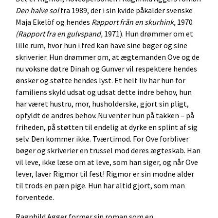
Den halve sol
fra 1989, der i sin kvide påkalder svenske
Maja Ekelöf og hendes
Rapport från en skurhink,
1970
(Rapport fra en gulvspand,
1971). Hun drømmer om et
lille rum, hvor hun i fred kan have sine bøger og sine
skriverier. Hun drømmer om, at ægtemanden Ove og de
nu voksne døtre Dinah og Gunver vil respektere hendes
ønsker og støtte hendes lyst. Et helt liv har hun for
familiens skyld udsat og udsat dette indre behov, hun
har været hustru, mor, husholderske, gjort sin pligt,
opfyldt de andres behov. Nu venter hun på takken – på
friheden, på støtten til endelig at dyrke en splint af sig
selv. Den kommer ikke. Tværtimod. For Ove forbliver
bøger og skriverier en trussel mod deres ægteskab. Han
vil leve, ikke læse om at leve, som han siger, og når Ove
lever, laver Rigmor til fest! Rigmor er sin modne alder
til trods en pæn pige. Hun har altid gjort, som man
forventede.
Ragnhild Agger former sin roman som en