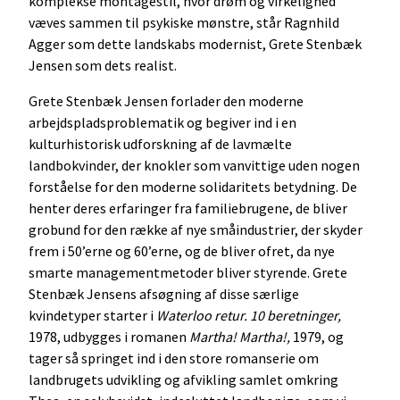
komplekse montagestil, hvor drøm og virkelighed
væves sammen til psykiske mønstre, står Ragnhild
Agger som dette landskabs modernist, Grete Stenbæk
Jensen som dets realist.
Grete Stenbæk Jensen forlader den moderne
arbejdspladsproblematik og begiver ind i en
kulturhistorisk udforskning af de lavmælte
landbokvinder, der knokler som vanvittige uden nogen
forståelse for den moderne solidaritets betydning. De
henter deres erfaringer fra familiebrugene, de bliver
grobund for den række af nye småindustrier, der skyder
frem i 50’erne og 60’erne, og de bliver ofret, da nye
smarte managementmetoder bliver styrende. Grete
Stenbæk Jensens afsøgning af disse særlige
kvindetyper starter i
Waterloo retur. 10 beretninger,
1978, udbygges i romanen
Martha! Martha!,
1979, og
tager så springet ind i den store romanserie om
landbrugets udvikling og afvikling samlet omkring