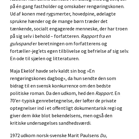
på én gang fastholder og omskaber rengøringskonen.
Ud af konen med rygsmerter, hovedpine, ødelagte
sprukne hænder og de mange børn træder det
tænkende, socialt engagerede menneske, der har troen
på sig selv i behold – forfatteren.
Rapport fra en
gulvspand
er beretningen om forfatterens og
fortæller-jeg’ets egen tilblivelse og befrielse af sig selv.
En ode til sjælen og litteraturen.
Maja Ekelöf havde selv kaldt sin bog »En
rengøringskones dagbog«, da hun sendte den som
bidrag til en svensk konkurrence om den bedste
politiske roman. Da den udkom, hed den
Rapport.
En
70’er-typisk genrebetegnelse, der løfter de private
optegnelser ind i et offentligt dokumentarisk regi og
giver dem ikke blot bekendelsens, men også den
kritiske undersøgelses sandhedsværdi.
1972 udkom norsk-svenske Marit Paulsens
Du,