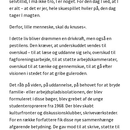
selvtillid, I må ikke tro, I er noget. For den dag I ved, at I
er alt – at det er jer, hele skuespillet hviler på, den dag
tager I magten.
Derfor, lille menneske, skal du knuses«.
I dette liv bliver drømmen en drivkraft, men også en
pestilens. Den kræver, at underskuddet vendes til
overskud – til at læse og uddanne sig selv, overskud til
fagforeningsarbejde, til at støtte arbejdskammerater,
overskud til at tænke og gennemskue, til at gå efter
visionen i stedet for at gribe guleroden.
Det råb på viden, på uddannelse, på behovet for at bryde
familie- eller arbejdspladsisolationen, der blev
formuleret i disse bøger, blev grebet af de unge
studenteroprørere fra 1968. Der blev skabt
kulturfronter og diskussionsklubber, skriveværksteder.
For en række forfattere fik disse nye sammenhænge
afgørende betydning. De gav mod til at skrive, støtte til