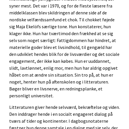
syner mest. Det var i 1970, og for de fleste læsere fra
middelklassen blev skildringen af denne side af de
nordiske velfærdssamfund et chok. Til chokket føjede
sig Maja Ekelöfs særlige tone. Hun konstaterer, hun
klager ikke. Hun har tværtimod den frækhed at se sig
selv som noget særligt: Fattigdommen har hindret, at
materielle goder blev et livsindhold, til gengæld har
den udviklet hendes blik for de livsværdier og det sociale
engagement, der ikke kan købes. Hun er uuddannet,
slidt, lavtlønnet, enlig mor, men hun har aldrig opgivet
håbet om at ændre sin situation. Sin tro på, at hun er
noget, henter hun på aftenskolen og i litteraturen.
Bøger bliver en livsnerve, en redningsplanke, et
personligt universitet.
Litteraturen giver hende selvværd, bekræftelse og viden.
Den inddrager hende i en socialt engageret dialog på
tværs af tider og kontinenter. I dagbogsnotaterne
fæstner hun denne samtale i en dialog med sig selv, der