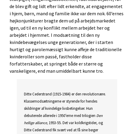
de blev gift og lidt efter lidt erkendte, at engagementet
i hjem, børn, mand og familie ikke var dem nok. 60’ernes
højkonjunkturer bragte dem ud på arbejdsmarkedet
igen, ud til en ny konflikt mellem arbejdet her og
arbejdet i hjemmet. I modsætning til den ny
kvindebevægelses unge generationer, der i starten
hurtigt og parolemæssigt kunne affeje de traditionelle
kvinderoller som passé, fastholder disse
forfatterskaber, at springet både er større og
vanskeligere, end man umiddelbart kunne tro.
Ditte Cederstrand (1915-1984) er den revolutionære.
Klassemodsætningerne er styrende for hendes
skildringer af kvindelige livsbetingelser. Hun
debuterede allerede i 1950’erne med trilogien
Den
hellige alliance,
1953-55. Det var koldkrigstider, og
Ditte Cederstrand fik svært ved at få sine bøger