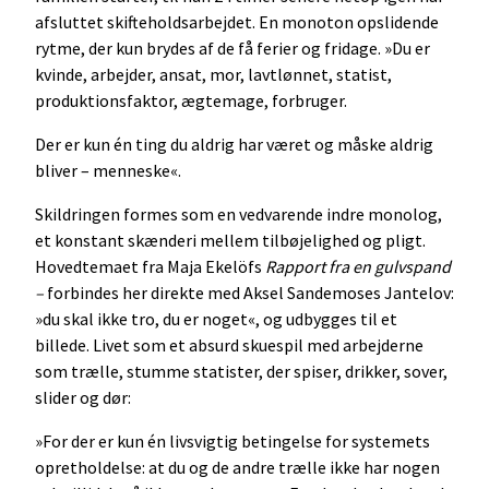
afsluttet skifteholdsarbejdet. En monoton opslidende
rytme, der kun brydes af de få ferier og fridage. »Du er
kvinde, arbejder, ansat, mor, lavtlønnet, statist,
produktionsfaktor, ægtemage, forbruger.
Der er kun én ting du aldrig har været og måske aldrig
bliver – menneske«.
Skildringen formes som en vedvarende indre monolog,
et konstant skænderi mellem tilbøjelighed og pligt.
Hovedtemaet fra Maja Ekelöfs
Rapport fra en gulvspand
–
forbindes her direkte med Aksel Sandemoses Jantelov:
»du skal ikke tro, du er noget«, og udbygges til et
billede. Livet som et absurd skuespil med arbejderne
som trælle, stumme statister, der spiser, drikker, sover,
slider og dør:
»For der er kun én livsvigtig betingelse for systemets
opretholdelse: at du og de andre trælle ikke har nogen