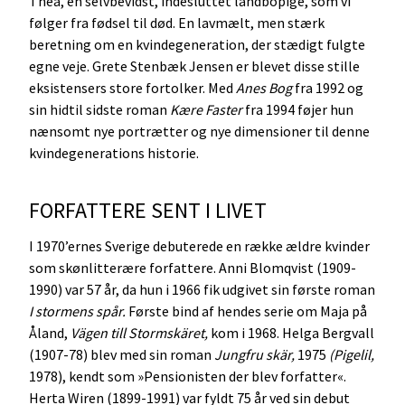
Thea, en selvbevidst, indesluttet landbopige, som vi
følger fra fødsel til død. En lavmælt, men stærk
beretning om en kvindegeneration, der stædigt fulgte
egne veje. Grete Stenbæk Jensen er blevet disse stille
eksistensers store fortolker. Med
Anes Bog
fra 1992 og
sin hidtil sidste roman
Kære Faster
fra 1994 føjer hun
nænsomt nye portrætter og nye dimensioner til denne
kvindegenerations historie.
FORFATTERE SENT I LIVET
I 1970’ernes Sverige debuterede en række ældre kvinder
som skønlitterære forfattere. Anni Blomqvist (1909-
1990) var 57 år, da hun i 1966 fik udgivet sin første roman
I stormens spår.
Første bind af hendes serie om Maja på
Åland,
Vägen till Stormskäret,
kom i 1968. Helga Bergvall
(1907-78) blev med sin roman
Jungfru skär,
1975
(Pigelil,
1978), kendt som »Pensionisten der blev forfatter«.
Herta Wiren (1899-1991) var fyldt 75 år ved sin debut