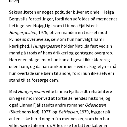
udvej.
Seksualiteten er noget godt, der bliver et onde i Helga
Bergvalls fortællinger, fordi den udfoldes på mændenes
betingelser. Nøjagtigt som i Linnea Fjällstedts
Hungerpesten,
1975, bliver manden en trussel mod
kvindens overlevelse, selv om hun har valgt ham i
kærlighed. I
Hungerpesten
holder Matilda fast ved sin
mand på trods af hans drikkeri og gentagne overgreb.
Han er en plage, men hun kan alligevel ikke klare sig
uden ham, og da han omkommer – ved et kuglelyn – må
hun overlade sine børn til andre, fordi hun ikke selv er i
stand til at forsørge dem.
Med
Hungerpesten
ville Linnea Fjällstedt rehabilitere
sin egen mormor ved at fortælle hendes historie, og
også Linnea Fjällstedts andre romaner
Ödeslotten
(Skæbnens lod), 1977, og
Befrielsen,
1979, bygger på
autentiske beretninger fra mennesker, som hun har
villet være talerør for. Alle disse forfatterskaber er