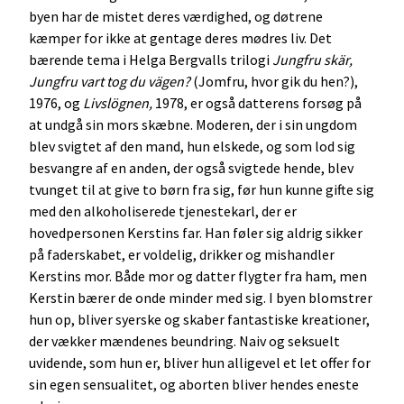
byen har de mistet deres værdighed, og døtrene
kæmper for ikke at gentage deres mødres liv. Det
bærende tema i Helga Bergvalls trilogi
Jungfru skär,
Jungfru vart tog du vägen?
(Jomfru, hvor gik du hen?),
1976, og
Livslögnen,
1978, er også datterens forsøg på
at undgå sin mors skæbne. Moderen, der i sin ungdom
blev svigtet af den mand, hun elskede, og som lod sig
besvangre af en anden, der også svigtede hende, blev
tvunget til at give to børn fra sig, før hun kunne gifte sig
med den alkoholiserede tjenestekarl, der er
hovedpersonen Kerstins far. Han føler sig aldrig sikker
på faderskabet, er voldelig, drikker og mishandler
Kerstins mor. Både mor og datter flygter fra ham, men
Kerstin bærer de onde minder med sig. I byen blomstrer
hun op, bliver syerske og skaber fantastiske kreationer,
der vækker mændenes beundring. Naiv og seksuelt
uvidende, som hun er, bliver hun alligevel et let offer for
sin egen sensualitet, og aborten bliver hendes eneste