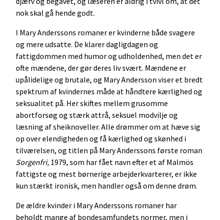
djærv og begavet, og læseren er aldrig i tvivl om, at det
nok skal gå hende godt.
I Mary Anderssons romaner er kvinderne både svagere
og mere udsatte. De klarer dagligdagen og
fattigdommen med humor og udholdenhed, men det er
ofte mændene, der gør deres liv svært. Mændene er
upålidelige og brutale, og Mary Andersson viser et bredt
spektrum af kvindernes måde at håndtere kærlighed og
seksualitet på. Her skiftes mellem grusomme
abortforsøg og stærk attrå, seksuel modvilje og
læsning af sheiknoveller. Alle drømmer om at hæve sig
op over elendigheden og få kærlighed og skønhed i
tilværelsen, og titlen på Mary Anderssons første roman
Sorgenfri,
1979, som har fået navn efter et af Malmös
fattigste og mest børnerige arbejderkvarterer, er ikke
kun stærkt ironisk, men handler også om denne drøm.
De ældre kvinder i Mary Anderssons romaner har
beholdt mange af bondesamfundets normer, men i