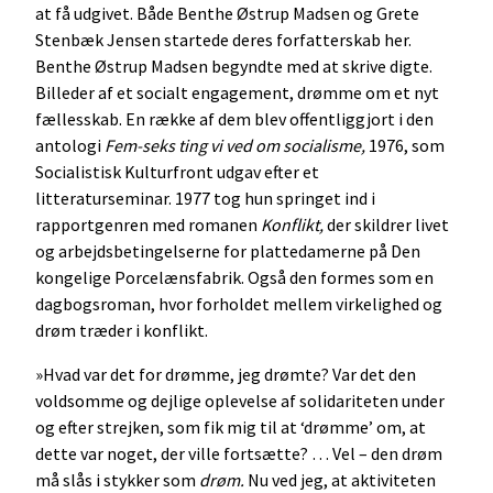
at få udgivet. Både Benthe Østrup Madsen og Grete
Stenbæk Jensen startede deres forfatterskab her.
Benthe Østrup Madsen begyndte med at skrive digte.
Billeder af et socialt engagement, drømme om et nyt
fællesskab. En række af dem blev offentliggjort i den
antologi
Fem-seks ting vi ved om socialisme,
1976, som
Socialistisk Kulturfront udgav efter et
litteraturseminar. 1977 tog hun springet ind i
rapportgenren med romanen
Konflikt,
der skildrer livet
og arbejdsbetingelserne for plattedamerne på Den
kongelige Porcelænsfabrik. Også den formes som en
dagbogsroman, hvor forholdet mellem virkelighed og
drøm træder i konflikt.
»Hvad var det for drømme, jeg drømte? Var det den
voldsomme og dejlige oplevelse af solidariteten under
og efter strejken, som fik mig til at ‘drømme’ om, at
dette var noget, der ville fortsætte? … Vel – den drøm
må slås i stykker som
drøm.
Nu ved jeg, at aktiviteten