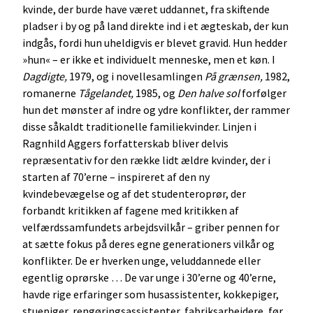
kvinde, der burde have været uddannet, fra skiftende
pladser i by og på land direkte ind i et ægteskab, der kun
indgås, fordi hun uheldigvis er blevet gravid. Hun hedder
»hun« – er ikke et individuelt menneske, men et køn. I
Dagdigte,
1979, og i novellesamlingen
På grænsen,
1982,
romanerne
Tågelandet,
1985, og
Den halve sol
forfølger
hun det mønster af indre og ydre konflikter, der rammer
disse såkaldt traditionelle familiekvinder. Linjen i
Ragnhild Aggers forfatterskab bliver delvis
repræsentativ for den række lidt ældre kvinder, der i
starten af 70’erne – inspireret af den ny
kvindebevægelse og af det studenteroprør, der
forbandt kritikken af fagene med kritikken af
velfærdssamfundets arbejdsvilkår – griber pennen for
at sætte fokus på deres egne generationers vilkår og
konflikter. De er hverken unge, veluddannede eller
egentlig oprørske … De var unge i 30’erne og 40’erne,
havde rige erfaringer som husassistenter, kokkepiger,
stuepiger, rengøringsassistenter, fabriksarbejdere, før