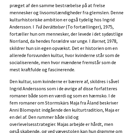
præget af den samme bestræbelse på at frelse
mennesker og livsomstændigheder fra glemslen. Denne
kulturhistoriske ambition er også tydelig hos Ingrid
Andersson. I
Två berättelser
(To fortællinger), 1975,
fortæller hun om mennesker, der levede i det sydøstlige
Norrland, da hendes forældre var unge. I
Barnet,
1978,
skildrer hun sin egen opvækst. Det er historien om en
allerede forsvunden kultur, hvor kvinderne står som de
socialiserende, men hvor mændene fremstår som de
mest kraftfulde og fascinerende.
Den kultur, som kvinderne er bærere af, skildres i såvel
Ingrid Anderssons som i de øvrige af disse forfatteres
romaner både som en værdi og som en hæmsko. I de
fem romaner om Stormskärs Maja fra Åland beskriver
Anni Blomqvist indgående den kulturtradition, Maja er
en del af. Den rummer både slid og
overlevelsesstrategier. Majas arbejde er hårdt, men
også skabende, og ved vævestolen kan hun drømme om