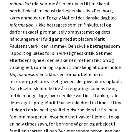
människa?
(da. samme år) med undertitlen Skarpt
nærbillede af en industriarbejderskes liv. »Den bør«,
skrev anmelderen Torgny Møller i det danske dagblad
Information,
»ikke betragtes som en finkulturel og
derfor uskadelig roman, selv om systemet og dets
håndlangere er i fuld gang med at placere Marit
Paulsens værk i den ramme«. Den skulle betragtes som
rapport og læses for sin virkelighedskritik. Set med
eftertidens øjne er denne skelnen mellem fiktion og
virkelighed, roman og rapport, vanskelig at opretholde.
Du, människa?
er faktisk en roman. Det er dens
litterære greb om virkeligheden, der giver den slagkraft.
Maja Ekelöf skildrede fire år i rengøringskonens liv og
lod de mange dage, hvor der ikke var tid til tanker, tale
deres eget sprog. Marit Paulsen skildrer fra time til time
et døgn i en kvindelig skifteholdsarbejders liv. Fra halv
fem om morgenen, hvor hun træt vakler hjem til to og
en halv times søvn, før børnene vågner, og arbejdet i
familien starter, til hun 24 timer senere netop igen har