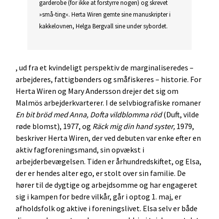
garderobe (for ikke at forstyrre nogen) og skrevet
»små-ting«. Herta Wiren gemte sine manuskripter i
kakkelovnen, Helga Bergvall sine under sybordet.
, ud fra et kvindeligt perspektiv de marginaliseredes –
arbejderes, fattigbønders og småfiskeres – historie. For
Herta Wiren og Mary Andersson drejer det sig om
Malmös arbejderkvarterer. I de selvbiografiske romaner
En bit bröd med Anna, Dofta vildblomma röd
(Duft, vilde
røde blomst), 1977, og
Räck mig din hand syster,
1979,
beskriver Herta Wiren, der ved debuten var enke efter en
aktiv fagforeningsmand, sin opvækst i
arbejderbevægelsen. Tiden er århundredskiftet, og Elsa,
der er hendes alter ego, er stolt over sin familie. De
hører til de dygtige og arbejdsomme og har engageret
sig i kampen for bedre vilkår, går i optog 1. maj, er
afholdsfolk og aktive i foreningslivet. Elsa selv er både