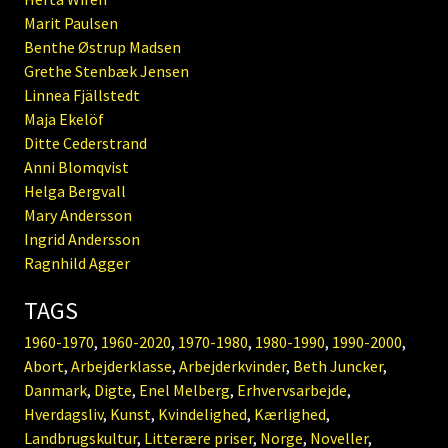
Marit Paulsen
Benthe Østrup Madsen
Grethe Stenbæk Jensen
Linnea Fjällstedt
Maja Ekelöf
Ditte Cederstrand
Anni Blomqvist
Helga Bergvall
Mary Andersson
Ingrid Andersson
Ragnhild Agger
TAGS
1960-1970
,
1960-2020
,
1970-1980
,
1980-1990
,
1990-2000
,
Abort
,
Arbejderklasse
,
Arbejderkvinder
,
Beth Juncker
,
Danmark
,
Digte
,
Enel Melberg
,
Erhvervsarbejde
,
Hverdagsliv
,
Kunst
,
Kvindelighed
,
Kærlighed
,
Landbrugskultur
,
Litterære priser
,
Norge
,
Noveller
,