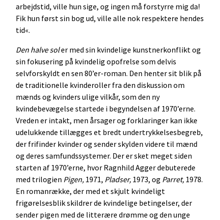
arbejdstid, ville hun sige, og ingen må forstyrre mig da!
Fik hun først sin bog ud, ville alle nok respektere hendes
tid«.
Den halve sol
er med sin kvindelige kunstnerkonflikt og
sin fokusering på kvindelig opofrelse som delvis
selvforskyldt en sen 80’er-roman. Den henter sit blik på
de traditionelle kvinderoller fra den diskussion om
mænds og kvinders ulige vilkår, som den ny
kvindebevægelse startede i begyndelsen af 1970’erne.
Vreden er intakt, men årsager og forklaringer kan ikke
udelukkende tillægges et bredt undertrykkelsesbegreb,
der frifinder kvinder og sender skylden videre til mænd
og deres samfundssystemer. Der er sket meget siden
starten af 1970’erne, hvor Ragnhild Agger debuterede
med trilogien
Pigen,
1971,
Pladser,
1973, og
Parret,
1978.
En romanrække, der med et skjult kvindeligt
frigørelsesblik skildrer de kvindelige betingelser, der
sender pigen med de litterære drømme og den unge