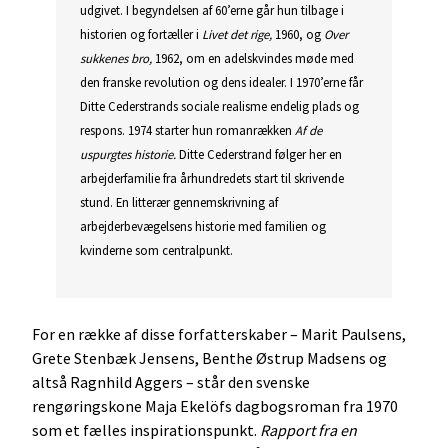
udgivet. I begyndelsen af 60’erne går hun tilbage i
historien og fortæller i
Livet det rige,
1960, og
Over
sukkenes bro,
1962, om en adelskvindes møde med
den franske revolution og dens idealer. I 1970’erne får
Ditte Cederstrands sociale realisme endelig plads og
respons. 1974 starter hun romanrækken
Af de
uspurgtes historie.
Ditte Cederstrand følger her en
arbejderfamilie fra århundredets start til skrivende
stund. En litterær gennemskrivning af
arbejderbevægelsens historie med familien og
kvinderne som centralpunkt.
For en række af disse forfatterskaber – Marit Paulsens,
Grete Stenbæk Jensens, Benthe Østrup Madsens og
altså Ragnhild Aggers – står den svenske
rengøringskone Maja Ekelöfs dagbogsroman fra 1970
som et fælles inspirationspunkt.
Rapport fra en