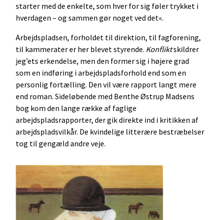
starter med de enkelte, som hver for sig føler trykket i
hverdagen – og sammen gør noget ved det«.
Arbejdspladsen, forholdet til direktion, til fagforening,
til kammerater er her blevet styrende.
Konflikt
skildrer
jeg’ets erkendelse, men den former sig i højere grad
som en indføring i arbejdspladsforhold end som en
personlig fortælling. Den vil være rapport langt mere
end roman. Sideløbende med Benthe Østrup Madsens
bog kom den lange række af faglige
arbejdspladsrapporter, der gik direkte ind i kritikken af
arbejdspladsvilkår. De kvindelige litterære bestræbelser
tog til gengæld andre veje.