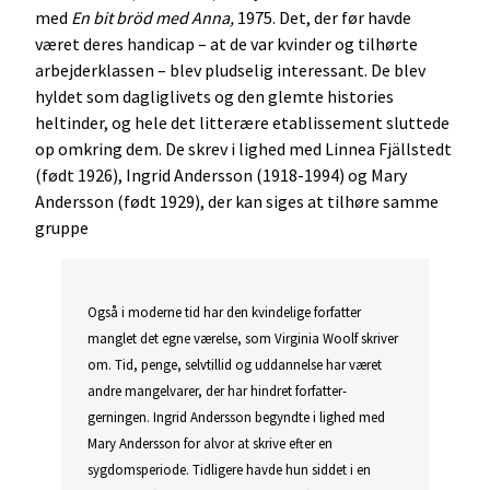
med
En bit bröd med Anna,
1975. Det, der før havde
været deres handicap – at de var kvinder og tilhørte
arbejderklassen – blev pludselig interessant. De blev
hyldet som dagliglivets og den glemte histories
heltinder, og hele det litterære etablissement sluttede
op omkring dem. De skrev i lighed med Linnea Fjällstedt
(født 1926), Ingrid Andersson (1918-1994) og Mary
Andersson (født 1929), der kan siges at tilhøre samme
gruppe
Også i moderne tid har den kvindelige forfatter
manglet det egne værelse, som Virginia Woolf skriver
om. Tid, penge, selvtillid og uddannelse har været
andre mangelvarer, der har hindret forfatter-
gerningen. Ingrid Andersson begyndte i lighed med
Mary Andersson for alvor at skrive efter en
sygdomsperiode. Tidligere havde hun siddet i en