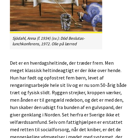
Sjödahl, Anna (f. 1934) (sv.): Död Beslutas-
lunchkonferens, 1972. Olie på lærred
Det er en hverdagsheltinde, der træder frem. Men
meget klassisk heltindeagtigt er der ikke over hende.
Hun har født og opfostret fem børn, levet af
rengøringsarbejde hele sit liv og er nu som 50-årig både
træt og fysisk slidt. Ryggen strejker, kroppen værker,
men ånden er til gengæld redebon, og det er med den,
hun skaber den udsigt fra bunden af en gulvspand, der
giver genklang i Norden. Set herfra er Sverige ikke et
velfærdssamfund. Selv om fattighjælpen er erstattet
med retten til socialforsorg, når det kniber, er det de
menneskelige ydmygelser i mødet med systemet, der