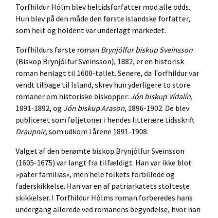
Torfhildur Hólm blev heltidsforfatter mod alle odds.
Hun blev på den måde den første islandske forfatter,
som helt og holdent var underlagt markedet.
Torfhildurs første roman
Brynjólfur biskup Sveinsson
(Biskop Brynjólfur Sveinsson), 1882, er en historisk
roman henlagt til 1600-tallet. Senere, da Torfhildur var
vendt tilbage til Island, skrev hun yderligere to store
romaner om historiske biskopper:
Jón biskup Vídalín
,
1891-1892, og
Jón biskup Arason
, 1896-1902. De blev
publiceret som føljetoner i hendes litterære tidsskrift
Draupnir
, som udkom i årene 1891-1908.
Valget af den berømte biskop Brynjólfur Sveinsson
(1605-1675) var langt fra tilfældigt. Han var ikke blot
»pater familias«, men hele folkets forbillede og
faderskikkelse. Han var en af patriarkatets stolteste
skikkelser. I Torfhildur Hólms roman forberedes hans
undergang allerede ved romanens begyndelse, hvor han