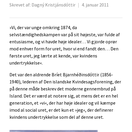
Skrevet af:
Dagný Kristjánsdóttir
|
4. januar 2011
»Vi, der var unge omkring 1874, da
selvstændighedskampen var på sit højeste, var fulde af
entusiasme, og vi havde høje idealer… Vi gjorde oprør
mod enhver form for uret, hvor vi end fandt den… Den
første uret, jeg lærte at kende, var kvindens
undertrykkelse«.
Det var den aldrende Bríet Bjarnhéðinsdóttir (1856-
1940), lederen af Den islandske Kvindesagsforening, der
på denne måde beskrev det moderne gennembrud på
Island. Det er værd at notere sig, at mens det er en hel
generation, et »vi«, der har høje idealer og vil kæmpe
imod al social uret, er det kun et »jeg«, der definerer
kvindens undertrykkelse som del af denne uret.