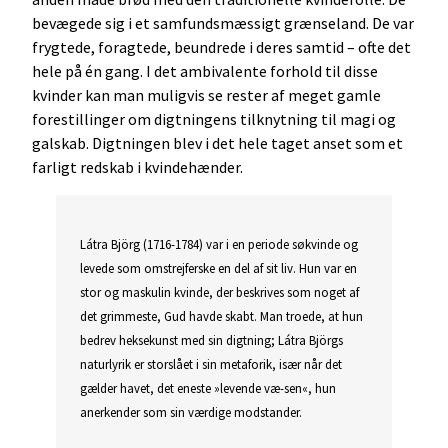
bevægede sig i et samfundsmæssigt grænseland. De var
frygtede, foragtede, beundrede i deres samtid – ofte det
hele på én gang. I det ambivalente forhold til disse
kvinder kan man muligvis se rester af meget gamle
forestillinger om digtningens tilknytning til magi og
galskab. Digtningen blev i det hele taget anset som et
farligt redskab i kvindehænder.
Látra Björg (1716-1784) var i en periode søkvinde og
levede som omstrejferske en del af sit liv. Hun var en
stor og maskulin kvinde, der beskrives som noget af
det grimmeste, Gud havde skabt. Man troede, at hun
bedrev heksekunst med sin digtning; Látra Björgs
naturlyrik er storslået i sin metaforik, især når det
gælder havet, det eneste »levende væ-sen«, hun
anerkender som sin værdige modstander.