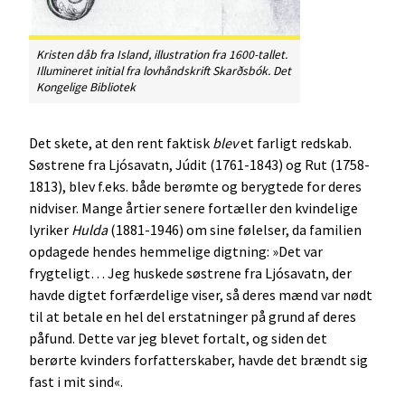
Kristen dåb fra Island, illustration fra 1600-tallet.
Illumineret initial fra lovhåndskrift
Skarðsbók
. Det
Kongelige Bibliotek
Det skete, at den rent faktisk
blev
et farligt redskab.
Søstrene fra Ljósavatn, Júdit (1761-1843) og Rut (1758-
1813), blev f.eks. både berømte og berygtede for deres
nidviser. Mange årtier senere fortæller den kvindelige
lyriker
Hulda
(1881-1946) om sine følelser, da familien
opdagede hendes hemmelige digtning: »Det var
frygteligt… Jeg huskede søstrene fra Ljósavatn, der
havde digtet forfærdelige viser, så deres mænd var nødt
til at betale en hel del erstatninger på grund af deres
påfund. Dette var jeg blevet fortalt, og siden det
berørte kvinders forfatterskaber, havde det brændt sig
fast i mit sind«.