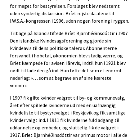
for meget for bestyrelsen. Forslaget blev nedstemt
uden synderlig diskussion. Bríet rejste da alene til
I.W.S.A.-kongressen i 1906, uden nogen forening i ryggen.
Tilbage på Island stiftede Bríet Bjarnhéðinsdóttir i 1907
Den islandske Kvindesagsforening og gjorde sin
kvindeavis til dens politiske talerør. Abonnenterne
forsvandt i hobetal, økonomien blev stadig værre, og
Bríet kæmpede for avisen i årevis, indtil hun i 1921 blev
nødt til lade den gå ind. Hun følte det som et enormt
nederlag: »… som at begrave en af sine kæreste
venner«.
I 1907 fik gifte kvinder valgret til by- og kommunevalg,
året efter spillede kvinderne ud med en uafhængig
kvindeliste til bystyrevalget i Reykjavík og fik samtlige
kvinder valgt ind. I 1911 fik kvinderne fuld adgang til
uddannelse og embeder, og sluttelig fik de valgret i
1917. Bríet Bjarnhéðinsdóttir var primus motor i alle de