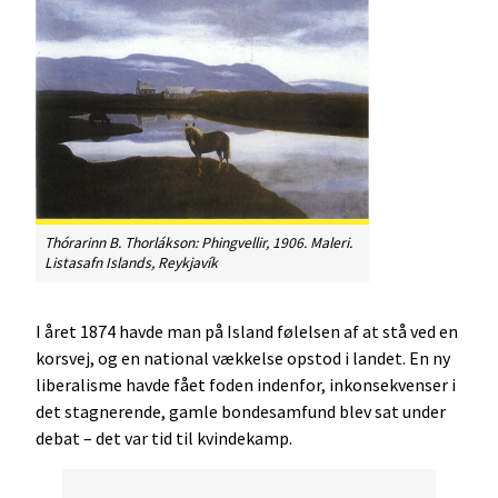
Thórarinn B. Thorlákson:
Phingvellir
, 1906. Maleri.
Listasafn Islands, Reykjavík
I året 1874 havde man på Island følelsen af at stå ved en
korsvej, og en national vækkelse opstod i landet. En ny
liberalisme havde fået foden indenfor, inkonsekvenser i
det stagnerende, gamle bondesamfund blev sat under
debat – det var tid til kvindekamp.