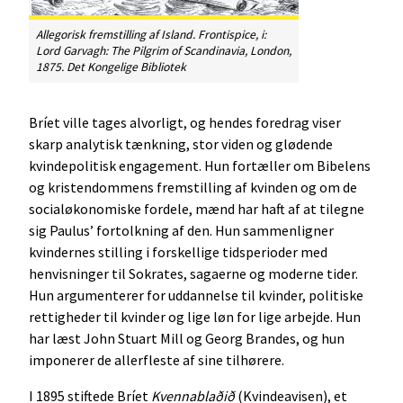
Allegorisk fremstilling af Island. Frontispice, i:
Lord Garvagh:
The Pilgrim of Scandinavia
, London,
1875. Det Kongelige Bibliotek
Bríet ville tages alvorligt, og hendes foredrag viser
skarp analytisk tænkning, stor viden og glødende
kvindepolitisk engagement. Hun fortæller om Bibelens
og kristendommens fremstilling af kvinden og om de
socialøkonomiske fordele, mænd har haft af at tilegne
sig Paulus’ fortolkning af den. Hun sammenligner
kvindernes stilling i forskellige tidsperioder med
henvisninger til Sokrates, sagaerne og moderne tider.
Hun argumenterer for uddannelse til kvinder, politiske
rettigheder til kvinder og lige løn for lige arbejde. Hun
har læst John Stuart Mill og Georg Brandes, og hun
imponerer de allerfleste af sine tilhørere.
I 1895 stiftede Bríet
Kvennablaðið
(Kvindeavisen), et