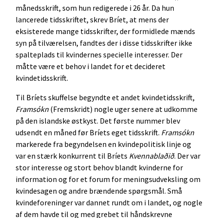
månedsskrift, som hun redigerede i 26 år. Da hun
lancerede tidsskriftet, skrev Bríet, at mens der
eksisterede mange tidsskrifter, der formidlede mænds
syn på tilværelsen, fandtes der i disse tidsskrifter ikke
spalteplads til kvindernes specielle interesser. Der
måtte være et behov i landet for et decideret
kvindetidsskrift.
Til Bríets skuffelse begyndte et andet kvindetidsskrift,
Framsókn
(Fremskridt) nogle uger senere at udkomme
på den islandske østkyst. Det første nummer blev
udsendt en måned før Bríets eget tidsskrift.
Framsókn
markerede fra begyndelsen en kvindepolitisk linje og
var en stærk konkurrent til Bríets
Kvennablaðið
. Der var
stor interesse og stort behov blandt kvinderne for
information og for et forum for meningsudveksling om
kvindesagen og andre brændende spørgsmål. Små
kvindeforeninger var dannet rundt om i landet, og nogle
af dem havde til og med grebet til håndskrevne