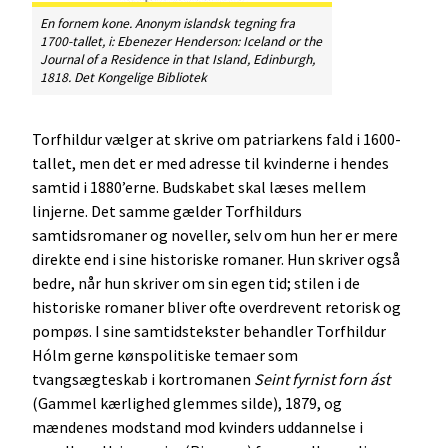
En fornem kone. Anonym islandsk tegning fra
1700-tallet, i: Ebenezer Henderson:
Iceland or the
Journal of a Residence in that Island
, Edinburgh,
1818. Det Kongelige Bibliotek
Torfhildur vælger at skrive om patriarkens fald i 1600-
tallet, men det er med adresse til kvinderne i hendes
samtid i 1880’erne. Budskabet skal læses mellem
linjerne. Det samme gælder Torfhildurs
samtidsromaner og noveller, selv om hun her er mere
direkte end i sine historiske romaner. Hun skriver også
bedre, når hun skriver om sin egen tid; stilen i de
historiske romaner bliver ofte overdrevent retorisk og
pompøs. I sine samtidstekster behandler Torfhildur
Hólm gerne kønspolitiske temaer som
tvangsægteskab i kortromanen
Seint fyrnist forn ást
(Gammel kærlighed glemmes silde), 1879, og
mændenes modstand mod kvinders uddannelse i