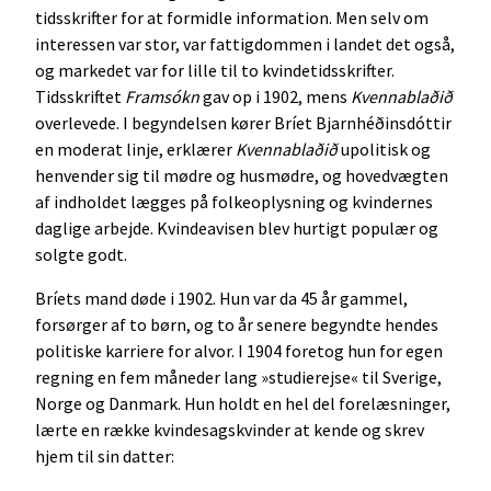
tidsskrifter for at formidle information. Men selv om
interessen var stor, var fattigdommen i landet det også,
og markedet var for lille til to kvindetidsskrifter.
Tidsskriftet
Framsókn
gav op i 1902, mens
Kvennablaðið
overlevede. I begyndelsen kører Bríet Bjarnhéðinsdóttir
en moderat linje, erklærer
Kvennablaðið
upolitisk og
henvender sig til mødre og husmødre, og hovedvægten
af indholdet lægges på folkeoplysning og kvindernes
daglige arbejde. Kvindeavisen blev hurtigt populær og
solgte godt.
Bríets mand døde i 1902. Hun var da 45 år gammel,
forsørger af to børn, og to år senere begyndte hendes
politiske karriere for alvor. I 1904 foretog hun for egen
regning en fem måneder lang »studierejse« til Sverige,
Norge og Danmark. Hun holdt en hel del forelæsninger,
lærte en række kvindesagskvinder at kende og skrev
hjem til sin datter: