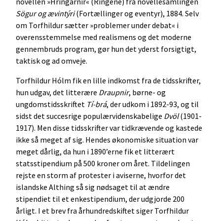
novellen »Hringarnir« (Ringene) fra novellesamlingen
Sögur og ævintýri
(Fortællinger og eventyr), 1884. Selv
om Torfhildur sætter »problemer under debat« i
overensstemmelse med realismens og det moderne
gennembruds program, gør hun det yderst forsigtigt,
taktisk og ad omveje.
Torfhildur Hólm fik en lille indkomst fra de tidsskrifter,
hun udgav, det litterære
Draupnir
, børne- og
ungdomstidsskriftet
Tí-brá
, der udkom i 1892-93, og til
sidst det succesrige populærvidenskabelige
Dvöl
(1901-
1917). Men disse tidsskrifter var tidkrævende og kastede
ikke så meget af sig. Hendes økonomiske situation var
meget dårlig, da hun i 1890’erne fik et litterært
statsstipendium på 500 kroner om året. Tildelingen
rejste en storm af protester i aviserne, hvorfor det
islandske Althing så sig nødsaget til at ændre
stipendiet til et enkestipendium, der udgjorde 200
årligt. I et brev fra århundredskiftet siger Torfhildur