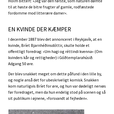
Hólm bittert: »Jeg var den første, som naturen dømte
til at høste de bitre frugter af gamle, rodfæstede
fordomme mod litterære damer«.
EN KVINDE DER KÆMPER
I december 1887 blev det annonceret i Reykjavík, at en
kvinde, Bríet Bjarnhéðinsdóttir, skulle holde et
offentligt foredrag: »Um hagi og réttindi kvenna« (Om
kvinders kår og rettigheder) i Góðtemplarahúsið.
Adgang 50 øre.
Der blev snakket meget om dette påfund i den lille by,
og nogle anså det for ubeskriveligt komisk. Snakken
kom naturligvis Bríet for øre, og hun var dødeligt nervøs
før foredraget, men da hun endelig stod på scenen og så
sit publikum i øjnene, »forsvandt al fejheden«.