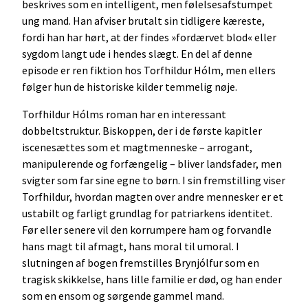
beskrives som en intelligent, men følelsesafstumpet
ung mand. Han afviser brutalt sin tidligere kæreste,
fordi han har hørt, at der findes »fordærvet blod« eller
sygdom langt ude i hendes slægt. En del af denne
episode er ren fiktion hos Torfhildur Hólm, men ellers
følger hun de historiske kilder temmelig nøje.
Torfhildur Hólms roman har en interessant
dobbeltstruktur. Biskoppen, der i de første kapitler
iscenesættes som et magtmenneske – arrogant,
manipulerende og forfængelig – bliver landsfader, men
svigter som far sine egne to børn. I sin fremstilling viser
Torfhildur, hvordan magten over andre mennesker er et
ustabilt og farligt grundlag for patriarkens identitet.
Før eller senere vil den korrumpere ham og forvandle
hans magt til afmagt, hans moral til umoral. I
slutningen af bogen fremstilles Brynjólfur som en
tragisk skikkelse, hans lille familie er død, og han ender
som en ensom og sørgende gammel mand.