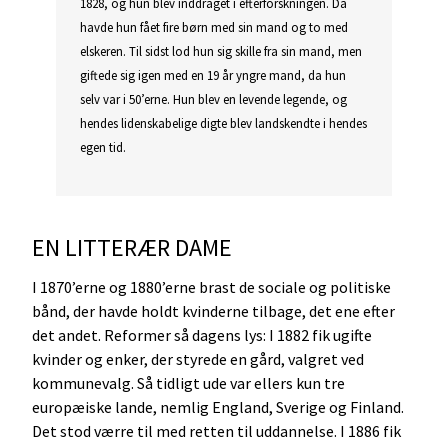
1828, og hun blev inddraget i efterforskningen. Da
havde hun fået fire børn med sin mand og to med
elskeren. Til sidst lod hun sig skille fra sin mand, men
giftede sig igen med en 19 år yngre mand, da hun
selv var i 50’erne. Hun blev en levende legende, og
hendes lidenskabelige digte blev landskendte i hendes
egen tid.
EN LITTERÆR DAME
I 1870’erne og 1880’erne brast de sociale og politiske
bånd, der havde holdt kvinderne tilbage, det ene efter
det andet. Reformer så dagens lys: I 1882 fik ugifte
kvinder og enker, der styrede en gård, valgret ved
kommunevalg. Så tidligt ude var ellers kun tre
europæiske lande, nemlig England, Sverige og Finland.
Det stod værre til med retten til uddannelse. I 1886 fik