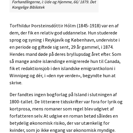
Forhandlingerne,
i: Ude og Hjemme, 66/ 1879. Det
Kongelige Bibliotek
Torfhildur Þorsteinsdóttir Hólm (1845-1918) var en af
dem, der fik en relativ god uddannelse. Hun studerede
sprog og syning i Reykjavík og København, underviste i
en periode og giftede sig sent, 29 år gammel, i 1874.
Hendes mand døde på deres bryllupsdag året efter. Som
så mange andre islændinge emigrerede hun til Canada,
fik et redaktionsjob i den islandske emigrantkoloni i
Winnipeg og dér, i »den nye verden«, begyndte hun at
skrive.
Der fandtes ingen bogforlag på Island i slutningen af
1800-tallet. De litterære tidsskrifter var fora for lyrik og
kortprosa, mens romaner som regel blev udgivet af
forfatteren selv. At udgive en roman betød således en
betydelig økonomisk risiko, der var utænkelig for
kvinder, som jo ikke engang var økonomisk myndige.