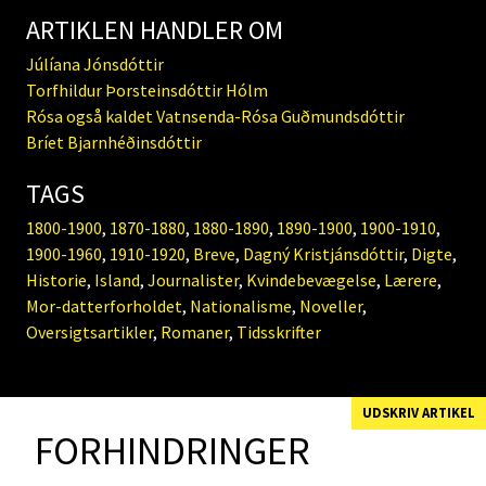
ARTIKLEN HANDLER OM
Júlíana Jónsdóttir
Torfhildur Þorsteinsdóttir Hólm
Rósa også kaldet Vatnsenda-Rósa Guðmundsdóttir
Bríet Bjarnhéðinsdóttir
TAGS
1800-1900
,
1870-1880
,
1880-1890
,
1890-1900
,
1900-1910
,
1900-1960
,
1910-1920
,
Breve
,
Dagný Kristjánsdóttir
,
Digte
,
Historie
,
Island
,
Journalister
,
Kvindebevægelse
,
Lærere
,
Mor-datterforholdet
,
Nationalisme
,
Noveller
,
Oversigtsartikler
,
Romaner
,
Tidsskrifter
UDSKRIV ARTIKEL
FORHINDRINGER