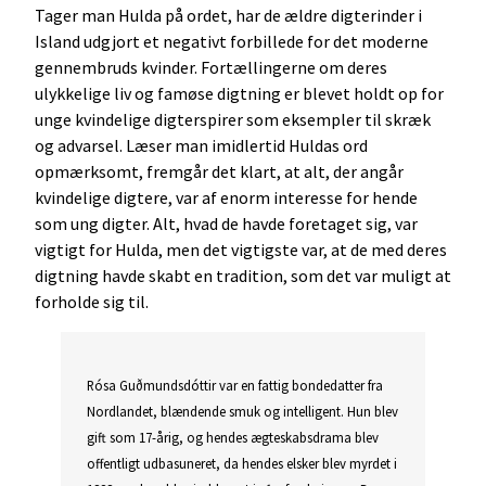
Tager man Hulda på ordet, har de ældre digterinder i
Island udgjort et negativt forbillede for det moderne
gennembruds kvinder. Fortællingerne om deres
ulykkelige liv og famøse digtning er blevet holdt op for
unge kvindelige digterspirer som eksempler til skræk
og advarsel. Læser man imidlertid Huldas ord
opmærksomt, fremgår det klart, at alt, der angår
kvindelige digtere, var af enorm interesse for hende
som ung digter. Alt, hvad de havde foretaget sig, var
vigtigt for Hulda, men det vigtigste var, at de med deres
digtning havde skabt en tradition, som det var muligt at
forholde sig til.
Rósa Guðmundsdóttir var en fattig bondedatter fra
Nordlandet, blændende smuk og intelligent. Hun blev
gift som 17-årig, og hendes ægteskabsdrama blev
offentligt udbasuneret, da hendes elsker blev myrdet i