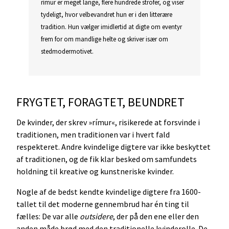
rímur er meget lange, flere hundrede strofer, og viser
tydeligt, hvor velbevandret hun er i den litterære
tradition. Hun vælger imidlertid at digte om eventyr
frem for om mandlige helte og skriver især om
stedmodermotivet.
FRYGTET, FORAGTET, BEUNDRET
De kvinder, der skrev »rímur«, risikerede at forsvinde i
traditionen, men traditionen var i hvert fald
respekteret. Andre kvindelige digtere var ikke beskyttet
af traditionen, og de fik klar besked om samfundets
holdning til kreative og kunstneriske kvinder.
Nogle af de bedst kendte kvindelige digtere fra 1600-
tallet til det moderne gennembrud har én ting til
fælles: De var alle
outsidere
, der på den ene eller den
anden måde brød med den traditionelle kvinderolle. De