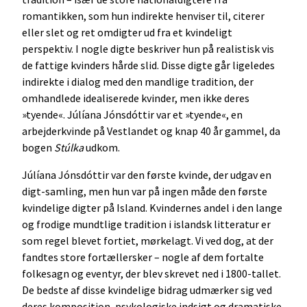
romantikken, som hun indirekte henviser til, citerer
eller slet og ret omdigter ud fra et kvindeligt
perspektiv. I nogle digte beskriver hun på realistisk vis
de fattige kvinders hårde slid. Disse digte går ligeledes
indirekte i dialog med den mandlige tradition, der
omhandlede idealiserede kvinder, men ikke deres
»tyende«. Júlíana Jónsdóttir var et »tyende«, en
arbejderkvinde på Vestlandet og knap 40 år gammel, da
bogen
Stúlka
udkom.
Júlíana Jónsdóttir var den første kvinde, der udgav en
digt-samling, men hun var på ingen måde den første
kvindelige digter på Island. Kvindernes andel i den lange
og frodige mundtlige tradition i islandsk litteratur er
som regel blevet fortiet, mørkelagt. Vi ved dog, at der
fandtes store fortællersker – nogle af dem fortalte
folkesagn og eventyr, der blev skrevet ned i 1800-tallet.
De bedste af disse kvindelige bidrag udmærker sig ved
deres komposition, psykologiske indsigt og dramatiske