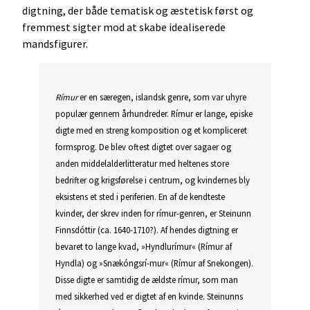
digtning, der både tematisk og æstetisk først og
fremmest sigter mod at skabe idealiserede
mandsfigurer.
Rímur
er en særegen, islandsk genre, som var uhyre
populær gennem århundreder. Rímur er lange, episke
digte med en streng komposition og et kompliceret
formsprog. De blev oftest digtet over sagaer og
anden middelalderlitteratur med heltenes store
bedrifter og krigsførelse i centrum, og kvindernes bly
eksistens et sted i periferien. En af de kendteste
kvinder, der skrev inden for rímur-genren, er Steinunn
Finnsdóttir (ca. 1640-1710?). Af hendes digtning er
bevaret to lange kvad, »Hyndlurímur« (Rímur af
Hyndla) og »Snækóngsrí-mur« (Rímur af Snekongen).
Disse digte er samtidig de ældste rímur, som man
med sikkerhed ved er digtet af en kvinde. Steinunns