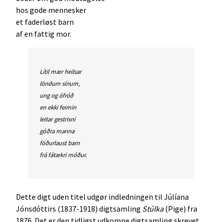
hos gode mennesker
et faderløst barn
af en fattig mor.
Lítil mær heilsar
löndum sínum,
ung og ófróð
en ekki feimin
leitar gestrisni
góðra manna
föðurlaust barn
frá fátækri móður.
Dette digt uden titel udgør indledningen til Júlíana
Jónsdóttirs (1837-1918) digtsamling
Stúlka
(Pige) fra
1876. Det er den tidligst udkomne digtsamling skrevet