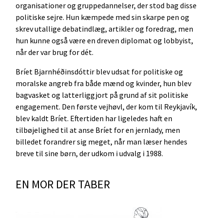
organisationer og gruppedannelser, der stod bag disse
politiske sejre. Hun kæmpede med sin skarpe pen og
skrev utallige debatindlæg, artikler og foredrag, men
hun kunne også være en dreven diplomat og lobbyist,
når der var brug for dét.
Bríet Bjarnhéðinsdóttir blev udsat for politiske og
moralske angreb fra både mænd og kvinder, hun blev
bagvasket og latterliggjort på grund af sit politiske
engagement. Den første vejhøvl, der kom til Reykjavík,
blev kaldt Bríet. Eftertiden har ligeledes haft en
tilbøjelighed til at anse Bríet for en jernlady, men
billedet forandrer sig meget, når man læser hendes
breve til sine børn, der udkom i udvalg i 1988.
EN MOR DER TABER