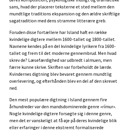
sans, hvad der placerer teksterne et sted mellem den
mundtlige traditions ekspansion og den ældre skriftlige
sagatradition med dens stramme litterære greb.
Foruden disse fortællere har Island haft en række
kvindelige digtere mellem 1600-tallet og 1800-tallet.
Navnene kendes på en del kvindelige lyrikere fra 1600-
tallet og frem til det moderne gennembrud. Men hvad
skrev de? Læsefærdighed var udbredt i almuen, men
færre kunne skrive. Skriften var forbeholdt de lærde.
Kvindernes digtning blev bevaret gennem mundtlig
overlevering, og efterhånden blev en del af den skrevet
ned.
Den mest populære digtning i Island gennem fire
århundreder var den mandsdominerede genre »rímur«.
Nogle kvindelige digtere forsøgte sig i denne genre,
men det er vanskeligt at få øje på deres kvindelige blik
eller erfaringer i denne ekstremt formaliserede