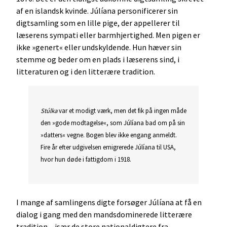
af en islandsk kvinde. Júlíana personificerer sin
digtsamling som en lille pige, der appellerer til
læserens sympati eller barmhjertighed. Men pigen er
ikke »genert« eller undskyldende. Hun hæver sin
stemme og beder om en plads i læserens sind, i
litteraturen og i den litterære tradition.
Stúlka
var et modigt værk, men det fik på ingen måde
den »gode modtagelse«, som Júlíana bad om på sin
»datters« vegne. Bogen blev ikke engang anmeldt.
Fire år efter udgivelsen emigrerede Júlíana til USA,
hvor hun døde i fattigdom i 1918.
I mange af samlingens digte forsøger Júlíana at få en
dialog i gang med den mandsdominerede litterære
tradition – især de store nationaldigtere fra