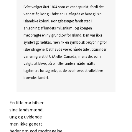
Bríet vælger året 1874 som et vendepunkt, fordi det
var det år, kong Christian IX aflagde et besøg i sin
islandske koloni. Kongebesøget fandt sted i
anledning af landets millenium, og kongen
medbragte en ny grundlov for Island. Den var ikke
synderligt radikal, men fik en symbolsk betydning for
islændingene: Det havde været hårde tider, titusinder
var emigreret til USA eller Canada, mens de, som
valgte at blive, på en eller anden måde måtte
legitimere for sig selv, at de overhovedet ville blive
boende i landet.
En lille mø hilser
sine landsmænd,
ung og uvidende
men ikke genert
beder om god modtagelse