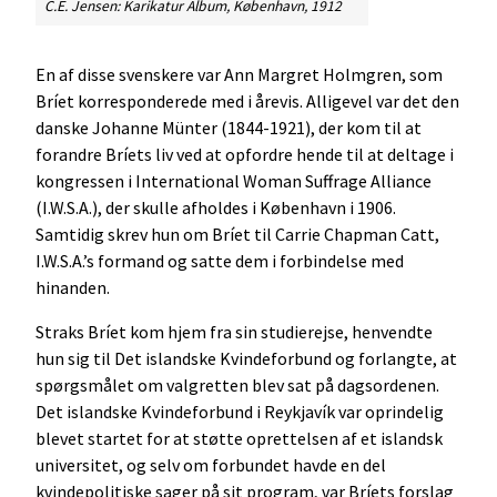
C.E. Jensen: Karikatur Album, København, 1912
En af disse svenskere var Ann Margret Holmgren, som
Bríet korresponderede med i årevis. Alligevel var det den
danske Johanne Münter (1844-1921), der kom til at
forandre Bríets liv ved at opfordre hende til at deltage i
kongressen i International Woman Suffrage Alliance
(I.W.S.A.), der skulle afholdes i København i 1906.
Samtidig skrev hun om Bríet til Carrie Chapman Catt,
I.W.S.A.’s formand og satte dem i forbindelse med
hinanden.
Straks Bríet kom hjem fra sin studierejse, henvendte
hun sig til Det islandske Kvindeforbund og forlangte, at
spørgsmålet om valgretten blev sat på dagsordenen.
Det islandske Kvindeforbund i Reykjavík var oprindelig
blevet startet for at støtte oprettelsen af et islandsk
universitet, og selv om forbundet havde en del
kvindepolitiske sager på sit program, var Bríets forslag