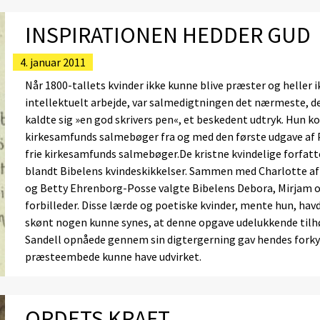
INSPIRATIONEN HEDDER GUD
4. januar 2011
Når 1800-tallets kvinder ikke kunne blive præster og heller ik
intellektuelt arbejde, var salmedigtningen det nærmeste, 
kaldte sig »en god skrivers pen«, et beskedent udtryk. Hun 
kirkesamfunds salmebøger fra og med den første udgave af P
frie kirkesamfunds salmebøger.De kristne kvindelige forfatte
blandt Bibelens kvindeskikkelser. Sammen med Charlotte af T
og Betty Ehrenborg-Posse valgte Bibelens Debora, Mirjam og
forbilleder. Disse lærde og poetiske kvinder, mente hun, hav
skønt nogen kunne synes, at denne opgave udelukkende til
Sandell opnåede gennem sin digtergerning gav hendes forky
præsteembede kunne have udvirket.
ORDETS KRAFT