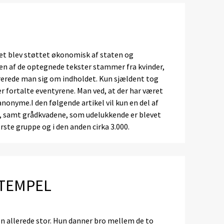
let blev støttet økonomisk af staten og
len af de optegnede tekster stammer fra kvinder,
rerede man sig om indholdet. Kun sjældent tog
r fortalte eventyrene. Man ved, at der har været
nonyme.I den følgende artikel vil kun en del af
r, samt grådkvadene, som udelukkende er blevet
første gruppe og i den anden cirka 3.000.
 TEMPEL
en allerede stor. Hun danner bro mellem de to