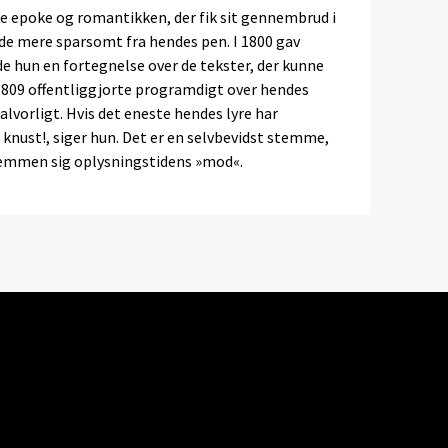
ske epoke og romantikken, der fik sit gennembrud i
 de mere sparsomt fra hendes pen. I 1800 gav
e hun en fortegnelse over de tekster, der kunne
 1809 offentliggjorte programdigt over hendes
alvorligt. Hvis det eneste hendes lyre har
 knust!, siger hun. Det er en selvbevidst stemme,
temmen sig oplysningstidens »mod«.