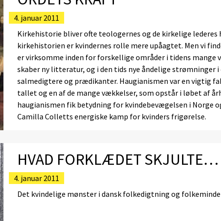
4. januar 2011
Kirkehistorie bliver ofte teologernes og de kirkelige lederes
kirkehistorien er kvindernes rolle mere upåagtet. Men vi fin
er virksomme inden for forskellige områder i tidens mange
skaber ny litteratur, og i den tids nye åndelige strømninger i 
salmedigtere og prædikanter. Haugianismen var en vigtig fakt
tallet og en af de mange vækkelser, som opstår i løbet af år
haugianismen fik betydning for kvindebevægelsen i Norge og
Camilla Colletts energiske kamp for kvinders frigørelse.
HVAD FORKLÆDET SKJULTE…
4. januar 2011
Det kvindelige mønster i dansk folkedigtning og folkemind