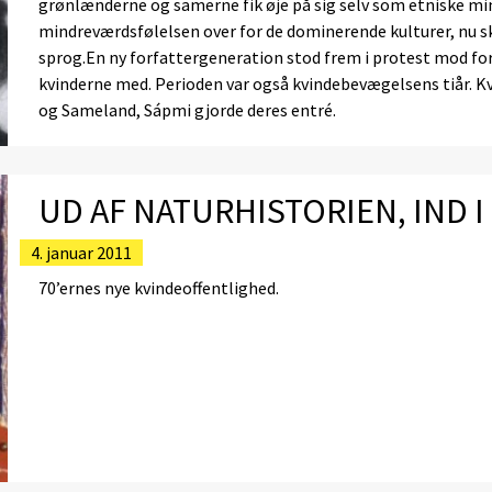
grønlænderne og samerne fik øje på sig selv som etniske min
mindreværdsfølelsen over for de dominerende kulturer, nu s
sprog.En ny forfattergeneration stod frem i protest mod fo
kvinderne med. Perioden var også kvindebevægelsens tiår. Kv
og Sameland, Sápmi gjorde deres entré.
UD AF NATURHISTORIEN, IND 
4. januar 2011
70’ernes nye kvindeoffentlighed.