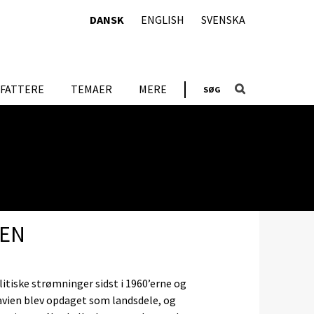
DANSK
ENGLISH
SVENSKA
FATTERE
TEMAER
MERE
SØG
DEN
tiske strømninger sidst i 1960’erne og
avien blev opdaget som landsdele, og