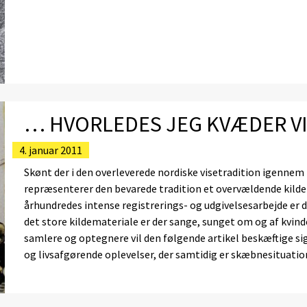
… HVORLEDES JEG KVÆDER V
4. januar 2011
Skønt der i den overleverede nordiske visetradition igennem 
repræsenterer den bevarede tradition et overvældende kild
århundredes intense registrerings- og udgivelsesarbejde er de
det store kildemateriale er der sange, sunget om og af kvinde
samlere og optegnere vil den følgende artikel beskæftige s
og livsafgørende oplevelser, der samtidig er skæbnesituatio