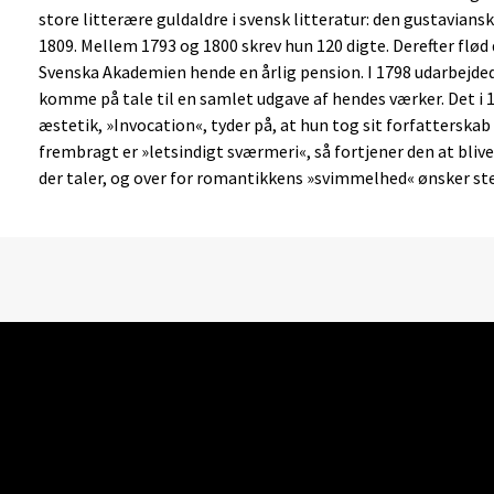
store litterære guldaldre i svensk litteratur: den gustavian
1809. Mellem 1793 og 1800 skrev hun 120 digte. Derefter flød
Svenska Akademien hende en årlig pension. I 1798 udarbejded
komme på tale til en samlet udgave af hendes værker. Det i
æstetik, »Invocation«, tyder på, at hun tog sit forfatterskab 
frembragt er »letsindigt sværmeri«, så fortjener den at blive
der taler, og over for romantikkens »svimmelhed« ønsker s