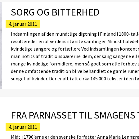
SORG OG BITTERHED
4. januar 2011
Indsamlingen af den mundtlige digtning i Finland i 1800-tal
resulterede i en af verdens største samlinger. Mindst halvde
kvindelige sangere og fortællere.Ved indsamlingen koncent
man notits af traditionsbærerne: dem, der sang sangene elle
mange kvindelige formidlere, men så godt som alle forblev a
denne omfattende tradition blive behandlet: de gamle rune
sunget af kvinder. Der er alt i alt cirka 145.000 tekster i den 
FRA PARNASSET TIL SMAGENS
4. januar 2011
Midt i 1790’erne er den svenske forfatter Anna Maria Lenngr