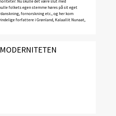
oriteter: Nu skulle det være slut med
kulle folkets egen stemme høres på sit eget
rdanskning, fornorskning etc., og her kom
indelige forfattere i Grønland, Kalaallit Nunaat,
I MODERNITETEN