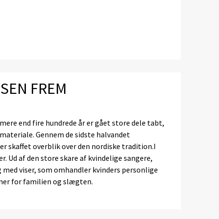
ISEN FREM
mere end fire hundrede år er gået store dele tabt,
emateriale. Gennem de sidste halvandet
r skaffet overblik over den nordiske tradition.I
r. Ud af den store skare af kvindelige sangere,
ig med viser, som omhandler kvinders personlige
ner for familien og slægten.