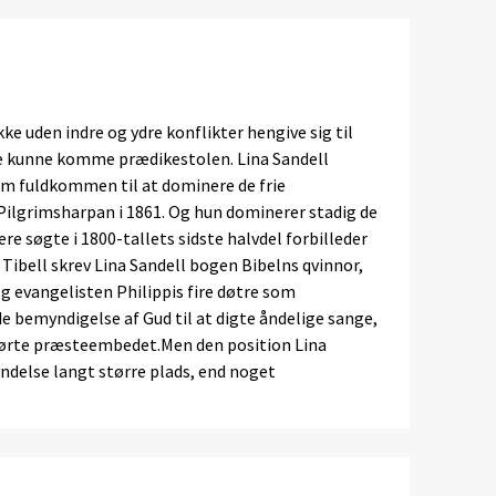
ke uden indre og ydre konflikter hengive sig til
de kunne komme prædikestolen. Lina Sandell
kom fuldkommen til at dominere de frie
ilgrimsharpan i 1861. Og hun dominerer stadig de
re søgte i 1800-tallets sidste halvdel forbilleder
ibell skrev Lina Sandell bogen Bibelns qvinnor,
 evangelisten Philippis fire døtre som
de bemyndigelse af Gud til at digte åndelige sange,
hørte præsteembedet.Men den position Lina
ndelse langt større plads, end noget