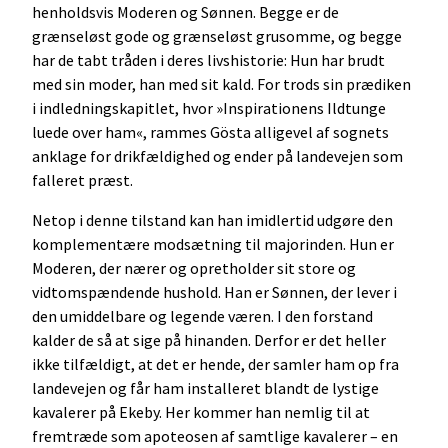
henholdsvis Moderen og Sønnen. Begge er de
grænseløst gode og grænseløst grusomme, og begge
har de tabt tråden i deres livshistorie: Hun har brudt
med sin moder, han med sit kald. For trods sin prædiken
i indledningskapitlet, hvor »Inspirationens Ildtunge
luede over ham«, rammes Gösta alligevel af sognets
anklage for drikfældighed og ender på landevejen som
falleret præst.
Netop i denne tilstand kan han imidlertid udgøre den
komplementære modsætning til majorinden. Hun er
Moderen, der nærer og opretholder sit store og
vidtomspændende hushold. Han er Sønnen, der lever i
den umiddelbare og legende væren. I den forstand
kalder de så at sige på hinanden. Derfor er det heller
ikke tilfældigt, at det er hende, der samler ham op fra
landevejen og får ham installeret blandt de lystige
kavalerer på Ekeby. Her kommer han nemlig til at
fremtræde som apoteosen af samtlige kavalerer – en