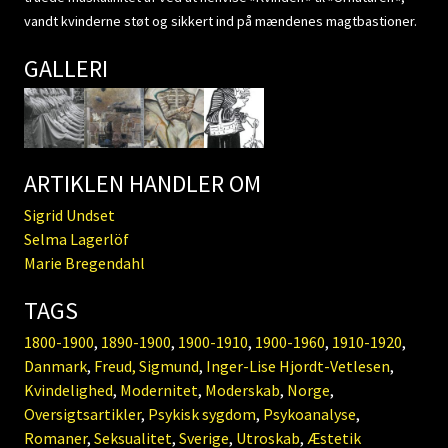
vandt kvinderne støt og sikkert ind på mændenes magtbastioner.
GALLERI
ARTIKLEN HANDLER OM
Sigrid Undset
Selma Lagerlöf
Marie Bregendahl
TAGS
1800-1900
,
1890-1900
,
1900-1910
,
1900-1960
,
1910-1920
,
Danmark
,
Freud, Sigmund
,
Inger-Lise Hjordt-Vetlesen
,
Kvindelighed
,
Modernitet
,
Moderskab
,
Norge
,
Oversigtsartikler
,
Psykisk sygdom
,
Psykoanalyse
,
Romaner
,
Seksualitet
,
Sverige
,
Utroskab
,
Æstetik