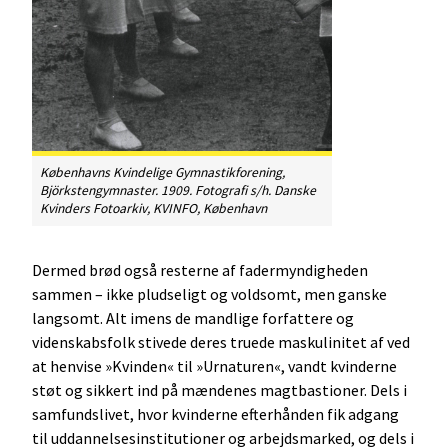
Københavns Kvindelige Gymnastikforening,
Björkstengymnaster. 1909. Fotografi s/h. Danske
Kvinders Fotoarkiv, KVINFO, København
Dermed brød også resterne af fadermyndigheden
sammen – ikke pludseligt og voldsomt, men ganske
langsomt. Alt imens de mandlige forfattere og
videnskabsfolk stivede deres truede maskulinitet af ved
at henvise »Kvinden« til »Urnaturen«, vandt kvinderne
støt og sikkert ind på mændenes magtbastioner. Dels i
samfundslivet, hvor kvinderne efterhånden fik adgang
til uddannelsesinstitutioner og arbejdsmarked, og dels i