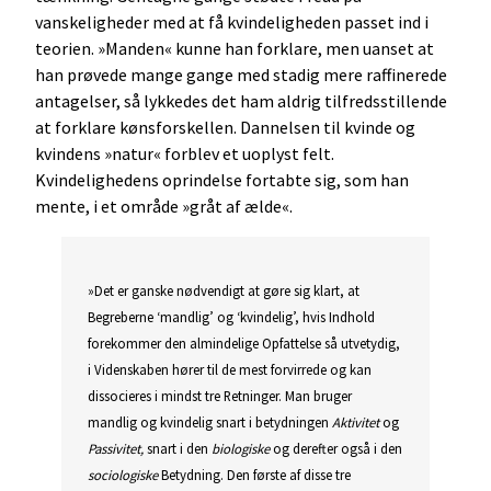
vanskeligheder med at få kvindeligheden passet ind i
teorien. »Manden« kunne han forklare, men uanset at
han prøvede mange gange med stadig mere raffinerede
antagelser, så lykkedes det ham aldrig tilfredsstillende
at forklare kønsforskellen. Dannelsen til kvinde og
kvindens »natur« forblev et uoplyst felt.
Kvindelighedens oprindelse fortabte sig, som han
mente, i et område »gråt af ælde«.
»Det er ganske nødvendigt at gøre sig klart, at
Begreberne ‘mandlig’ og ‘kvindelig’, hvis Indhold
forekommer den almindelige Opfattelse så utvetydig,
i Videnskaben hører til de mest forvirrede og kan
dissocieres i mindst tre Retninger. Man bruger
mandlig og kvindelig snart i betydningen
Aktivitet
og
Passivitet,
snart i den
biologiske
og derefter også i den
sociologiske
Betydning. Den første af disse tre