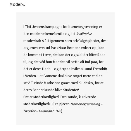
Moder«.
I Thit Jensens kampagne for børnebegrænsning er
den moderne kernefamilie og det
kvalitative
moderskab slået igennem som selvfølgeligheder, der
argumenteres ud fra: »Naar Børnene vokser op, kan
de komme i Lære, det kan der og skal der blive Raad
til, og det véd hun Manden vil sætte alt ind paa, for
det er deres Haab – og derpaa hviler al sund Fremdrift
i Verden – at Børnene skal blive noget mere end de
selv! Tusinde Mødre har gaaet med Kludesko, for at
deres Sønner kunde blive Studenter!
Det er Moderkærlighed. Den sande, kultiverede
Moderkærlighed«. (Fra pjecen
Børnebegrænsning –
Hvorfor – Hvordan?
1928).