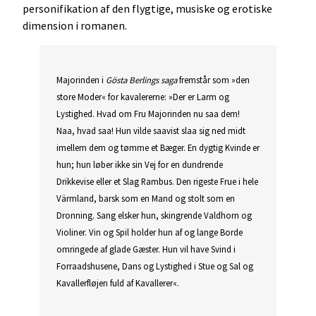
personifikation af den flygtige, musiske og erotiske
dimension i romanen.
Majorinden i
Gösta Berlings saga
fremstår som »den
store Moder« for kavalererne: »Der er Larm og
Lystighed. Hvad om Fru Majorinden nu saa dem!
Naa, hvad saa! Hun vilde saavist slaa sig ned midt
imellem dem og tømme et Bæger. En dygtig Kvinde er
hun; hun løber ikke sin Vej for en dundrende
Drikkevise eller et Slag Rambus. Den rigeste Frue i hele
Värmland, barsk som en Mand og stolt som en
Dronning. Sang elsker hun, skingrende Valdhorn og
Violiner. Vin og Spil holder hun af og lange Borde
omringede af glade Gæster. Hun vil have Svind i
Forraadshusene, Dans og Lystighed i Stue og Sal og
Kavallerfløjen fuld af Kavallerer«.