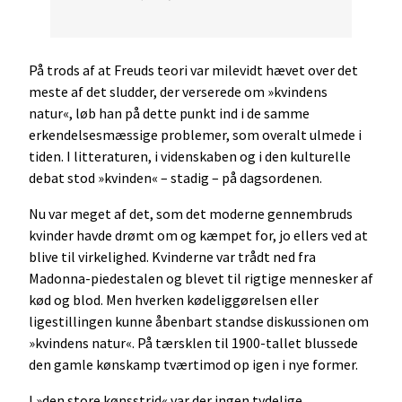
På trods af at Freuds teori var milevidt hævet over det
meste af det sludder, der verserede om »kvindens
natur«, løb han på dette punkt ind i de samme
erkendelsesmæssige problemer, som overalt ulmede i
tiden. I litteraturen, i videnskaben og i den kulturelle
debat stod »kvinden« – stadig – på dagsordenen.
Nu var meget af det, som det moderne gennembruds
kvinder havde drømt om og kæmpet for, jo ellers ved at
blive til virkelighed. Kvinderne var trådt ned fra
Madonna-piedestalen og blevet til rigtige mennesker af
kød og blod. Men hverken kødeliggørelsen eller
ligestillingen kunne åbenbart standse diskussionen om
»kvindens natur«. På tærsklen til 1900-tallet blussede
den gamle kønskamp tværtimod op igen i nye former.
I »den store kønsstrid« var der ingen tydelige