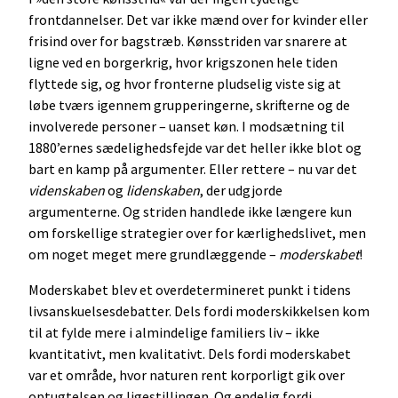
frontdannelser. Det var ikke mænd over for kvinder eller
frisind over for bagstræb. Kønsstriden var snarere at
ligne ved en borgerkrig, hvor krigszonen hele tiden
flyttede sig, og hvor fronterne pludselig viste sig at
løbe tværs igennem grupperingerne, skrifterne og de
involverede personer – uanset køn. I modsætning til
1880’ernes sædelighedsfejde var det heller ikke blot og
bart en kamp på argumenter. Eller rettere – nu var det
videnskaben
og
lidenskaben
, der udgjorde
argumenterne. Og striden handlede ikke længere kun
om forskellige strategier over for kærlighedslivet, men
om noget meget mere grundlæggende –
moderskabet
!
Moderskabet blev et overdetermineret punkt i tidens
livsanskuelsesdebatter. Dels fordi moderskikkelsen kom
til at fylde mere i almindelige familiers liv – ikke
kvantitativt, men kvalitativt. Dels fordi moderskabet
var et område, hvor naturen rent korporligt gik over
optugtelsen og ligestillingen. Og endelig fordi