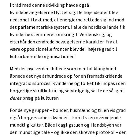
I tråd med denne udvikling havde også
kvindebevægelserne flyttet sig. De høje idealer blev
nedtonet i takt med, at energierne rettede sig ind mod
det parlamentariske system. I alle de nordiske lande fik
kvinderne stemmeret omkring 1. Verdenskrig, og
efterhånden ændrede bevægelserne karakter. Fra at
være oppositionelle fronter blev de i højere grad til
kulturbærende organisationer.
Med det nye verdensbillede som mental klangbund
åbnede det nye århundrede op for en fremadskridende
integrationsproces. Kvinderne og folket fik indpas i den
borgerlige skriftkultur, og selvfølgelig satte de så igen
deres
præg på kulturen.
For de nye grupper – bønder, husmænd og til en vis grad
også borgerskabets kvinder – kom fra en overvejende
mundtlig kultur. Både i dagligstuen og i landsbyen var
den mundtlige tale – og ikke den skrevne protokol – den