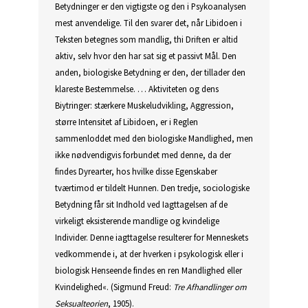
Betydninger er den vigtigste og den i Psykoanalysen
mest anvendelige. Til den svarer det, når Libidoen i
Teksten betegnes som mandlig, thi Driften er altid
aktiv, selv hvor den har sat sig et passivt Mål. Den
anden, biologiske Betydning er den, der tillader den
klareste Bestemmelse. … Aktiviteten og dens
Biytringer: stærkere Muskeludvikling, Aggression,
større Intensitet af Libidoen, er i Reglen
sammenloddet med den biologiske Mandlighed, men
ikke nødvendigvis forbundet med denne, da der
findes Dyrearter, hos hvilke disse Egenskaber
tværtimod er tildelt Hunnen. Den tredje, sociologiske
Betydning får sit Indhold ved Iagttagelsen af de
virkeligt eksisterende mandlige og kvindelige
Individer. Denne iagttagelse resulterer for Menneskets
vedkommende i, at der hverken i psykologisk eller i
biologisk Henseende findes en ren Mandlighed eller
Kvindelighed«. (Sigmund Freud:
Tre Afhandlinger om
Seksualteorien
, 1905).