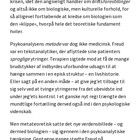
krisen, idet den angiveligt handler om drifts
forestillinger
og altså ikke om biologiske, men kulturelle forhold, for
så alligevel fortløbende at kredse om biologien som
den »klippe«, hvorpå hele det teoretiske fundament
hviler.
Psykoanalysens
metode
var dog ikke medicinsk. Freud
var en tekstanalytiker, der aflyttede sine patienters
sproglige
ytringer. Terapien sigtede mod at få de mange
brudstykker af indbyrdes uforbundne udsagn til at
hænge sammen i en episk struktur – en livshistorie.
Eller sagt på en anden måde – at give jeg’et tilbage til
sig selv ved at tvinge ytringerne fra det ubevidste ind
under jeg’ets kontrol. I et ganske nyt regi trængte den
mundtlige fortælling derved også ind i den psykologiske
videnskab.
Men metateoretisk satte det nye verdensbillede – og
dermed biologien – sig igennem i den psykoanalytiske
tænkning. Gentagne gange stødte Freud på