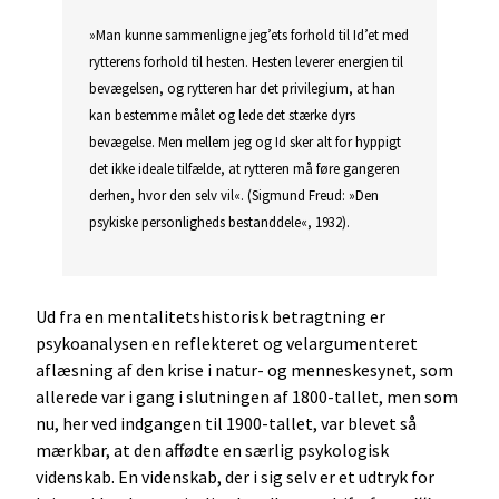
»Man kunne sammenligne jeg’ets forhold til Id’et med
rytterens forhold til hesten. Hesten leverer energien til
bevægelsen, og rytteren har det privilegium, at han
kan bestemme målet og lede det stærke dyrs
bevægelse. Men mellem jeg og Id sker alt for hyppigt
det ikke ideale tilfælde, at rytteren må føre gangeren
derhen, hvor den selv vil«. (Sigmund Freud: »Den
psykiske personligheds bestanddele«, 1932).
Ud fra en mentalitetshistorisk betragtning er
psykoanalysen en reflekteret og velargumenteret
aflæsning af den krise i natur- og menneskesynet, som
allerede var i gang i slutningen af 1800-tallet, men som
nu, her ved indgangen til 1900-tallet, var blevet så
mærkbar, at den affødte en særlig psykologisk
videnskab. En videnskab, der i sig selv er et udtryk for