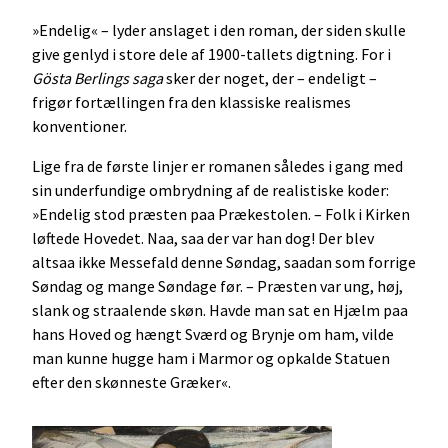
»Endelig« – lyder anslaget i den roman, der siden skulle
give genlyd i store dele af 1900-tallets digtning. For i
Gösta Berlings saga
sker der noget, der – endeligt –
frigør fortællingen fra den klassiske realismes
konventioner.
Lige fra de første linjer er romanen således i gang med
sin underfundige ombrydning af de realistiske koder:
»Endelig stod præsten paa Prækestolen. – Folk i Kirken
løftede Hovedet. Naa, saa der var han dog! Der blev
altsaa ikke Messefald denne Søndag, saadan som forrige
Søndag og mange Søndage før. – Præsten var ung, høj,
slank og straalende skøn. Havde man sat en Hjælm paa
hans Hoved og hængt Sværd og Brynje om ham, vilde
man kunne hugge ham i Marmor og opkalde Statuen
efter den skønneste Græker«.