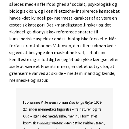
således med en flerfoldighed af socialt, psykologisk og
biologisk køn, og i den Nietzsche-inspirerede kønsdebat
havde »det kvindelige« nærmest karakter af at være en
æstetisk kategori. Det »mandligtapollinske« og det
»kvindeligt-dionysiske« refererede snarere til
kunstneriske aspekter end til biologiske forskelle. Når
forfatteren Johannes V. Jensen, der ellers udmærkede
sig ved at besynge den maskuline kraft, i et af sine
kendteste digte lod digter-jeg’et udtrykke længsel efter
»selv at være et Fruentimmer«, er det et udtryk for, at
grænserne var ved at skride – mellem mand og kvinde,
menneske og natur.
I Johannes V. Jensens roman
Den lange Rejse,
1908-
22, ender menneskets frigørelse – fra naturen og fra
Gud – igen i det metafysiske, men nu i form af et
kosmisk
kvindeligt
væsen: »Men det kosmiske Væsen,