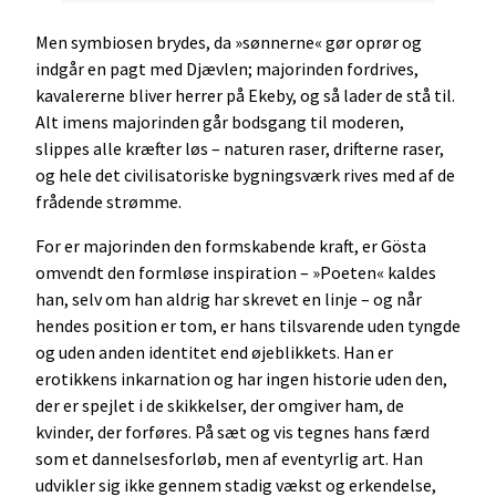
Men symbiosen brydes, da »sønnerne« gør oprør og
indgår en pagt med Djævlen; majorinden fordrives,
kavalererne bliver herrer på Ekeby, og så lader de stå til.
Alt imens majorinden går bodsgang til moderen,
slippes alle kræfter løs – naturen raser, drifterne raser,
og hele det civilisatoriske bygningsværk rives med af de
frådende strømme.
For er majorinden den formskabende kraft, er Gösta
omvendt den formløse inspiration – »Poeten« kaldes
han, selv om han aldrig har skrevet en linje – og når
hendes position er tom, er hans tilsvarende uden tyngde
og uden anden identitet end øjeblikkets. Han er
erotikkens inkarnation og har ingen historie uden den,
der er spejlet i de skikkelser, der omgiver ham, de
kvinder, der forføres. På sæt og vis tegnes hans færd
som et dannelsesforløb, men af eventyrlig art. Han
udvikler sig ikke gennem stadig vækst og erkendelse,