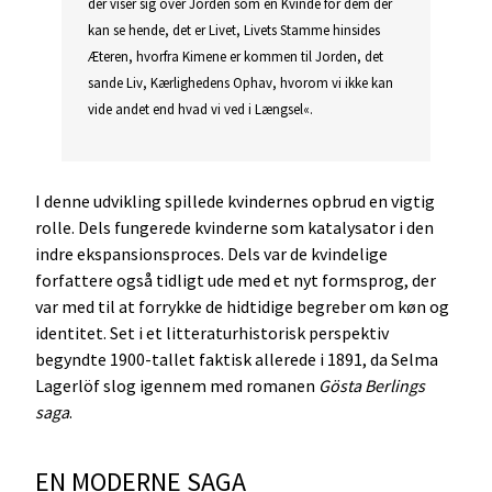
der viser sig over Jorden som en Kvinde for dem der
kan se hende, det er Livet, Livets Stamme hinsides
Æteren, hvorfra Kimene er kommen til Jorden, det
sande Liv, Kærlighedens Ophav, hvorom vi ikke kan
vide andet end hvad vi ved i Længsel«.
I denne udvikling spillede kvindernes opbrud en vigtig
rolle. Dels fungerede kvinderne som katalysator i den
indre ekspansionsproces. Dels var de kvindelige
forfattere også tidligt ude med et nyt formsprog, der
var med til at forrykke de hidtidige begreber om køn og
identitet. Set i et litteraturhistorisk perspektiv
begyndte 1900-tallet faktisk allerede i 1891, da Selma
Lagerlöf slog igennem med romanen
Gösta Berlings
saga
.
EN MODERNE SAGA