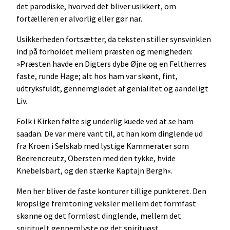
det parodiske, hvorved det bliver usikkert, om
fortælleren er alvorlig eller gør nar.
Usikkerheden fortsætter, da teksten stiller synsvinklen
ind på forholdet mellem præsten og menigheden:
»Præsten havde en Digters dybe Øjne og en Feltherres
faste, runde Hage; alt hos ham var skønt, fint,
udtryksfuldt, gennemglødet af genialitet og aandeligt
Liv.
Folk i Kirken følte sig underlig kuede ved at se ham
saadan. De var mere vant til, at han kom dinglende ud
fra Kroen i Selskab med lystige Kammerater som
Beerencreutz, Obersten med den tykke, hvide
Knebelsbart, og den stærke Kaptajn Bergh«.
Men her bliver de faste konturer tillige punkteret. Den
kropslige fremtoning veksler mellem det formfast
skønne og det formløst dinglende, mellem det
spirituelt gennemlyste og det spirituøst