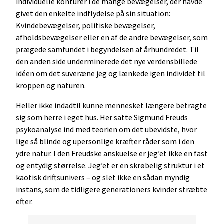
individuelle konturer i de mange bevægelser, der havde
givet den enkelte indflydelse på sin situation:
Kvindebevægelser, politiske bevægelser,
afholdsbevægelser eller en af de andre bevægelser, som
prægede samfundet i begyndelsen af århundredet. Til
den anden side underminerede det nye verdensbillede
idéen om det suveræne jeg og lænkede igen individet til
kroppen og naturen.
Heller ikke indadtil kunne mennesket længere betragte
sig som herre i eget hus. Her satte Sigmund Freuds
psykoanalyse ind med teorien om det ubevidste, hvor
lige så blinde og upersonlige kræfter råder som i den
ydre natur. I den Freudske anskuelse er jeg’et ikke en fast
og entydig størrelse. Jeg’et er en skrøbelig struktur i et
kaotisk driftsunivers – og slet ikke en sådan myndig
instans, som de tidligere generationers kvinder stræbte
efter.