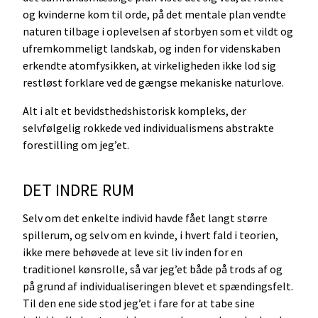
og kvinderne kom til orde, på det mentale plan vendte
naturen tilbage i oplevelsen af storbyen som et vildt og
ufremkommeligt landskab, og inden for videnskaben
erkendte atomfysikken, at virkeligheden ikke lod sig
restløst forklare ved de gængse mekaniske naturlove.
Alt i alt et bevidsthedshistorisk kompleks, der
selvfølgelig rokkede ved individualismens abstrakte
forestilling om jeg’et.
DET INDRE RUM
Selv om det enkelte individ havde fået langt større
spillerum, og selv om en kvinde, i hvert fald i teorien,
ikke mere behøvede at leve sit liv inden for en
traditionel kønsrolle, så var jeg’et både på trods af og
på grund af individualiseringen blevet et spændingsfelt.
Til den ene side stod jeg’et i fare for at tabe sine