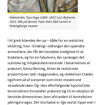
Holmström, Tora Vega (1880–1967) (sv):
Ryttaren
,
1921. Olie på lærred. Foto: Sven Olof Larsén ©
Helsingborgs museer
I ét greb blændes der op – både for en realistisk
skildring, hvor »Endelig« indfanger den spændte
atmosfære, der får den bondske sindighed til at
krakelere, og for en fabuleren, der sprænger det
sceniske og miljøkarakteriserende. I beskrivelsen af
præsten, Gösta Berling, bliver de realistiske
proportioner ladt i baggrunden, og skikkelsen træder
ligefrem ud af sceneriet som intet mindre end
straalende
skøn. Og i den efterfølgende hypotetiske
konstruktion forvandler præsten sig til en skulptur af
heroiske dimensioner, hvor afstanden til konteksten
yderligere øges. Det storladne er
lige ved
at tippe over i