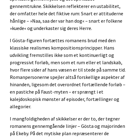
gennemtrukne. Skikkelsen reflekterer en ustabilitet,
der omfatter hele det fiktive rum: Snart er attituderne
hånlige – »Naa, saa der var han dog« – snart er folkene
»kuede« og underkaster sig deres Herre.
I Gösta-figuren fortættes romanens brud med den
klassiske realismes kompositionsprincipper. Hans
udvikling fremstilles ikke som et kontinuerligt og
progressivt forløb, men som et rum eller et landskab,
hvor flere sider af hans væsen er til stede på samme tid.
Romanpersonerne spejler altså forskellige aspekter af
hinanden, ligesom det overordnet fortællende forløb –
en pastiche på Faust-myten – er sprængt i et
kalejdoskopisk mønster af episoder, fortællinger og
allegorier.
I mangfoldigheden af skikkelser er der to, der tegner
romanens gennemgående linjer – Gösta og majorinden
på Ekeby. På det mytiske plan repræsenterer de