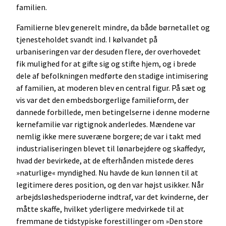
familien.
Familierne blev generelt mindre, da både børnetallet og
tjenesteholdet svandt ind. I kølvandet på
urbaniseringen var der desuden flere, der overhovedet
fik mulighed for at gifte sig og stifte hjem, og i brede
dele af befolkningen medførte den stadige intimisering
af familien, at moderen blev en central figur. På sæt og
vis var det den embedsborgerlige familieform, der
dannede forbillede, men betingelserne i denne moderne
kernefamilie var rigtignok anderledes. Mændene var
nemlig ikke mere suveræne borgere; de var i takt med
industrialiseringen blevet til lønarbejdere og skaffedyr,
hvad der bevirkede, at de efterhånden mistede deres
»naturlige« myndighed. Nu havde de kun lønnen til at
legitimere deres position, og den var højst usikker. Når
arbejdsløshedsperioderne indtraf, var det kvinderne, der
måtte skaffe, hvilket yderligere medvirkede til at
fremmane de tidstypiske forestillinger om »Den store