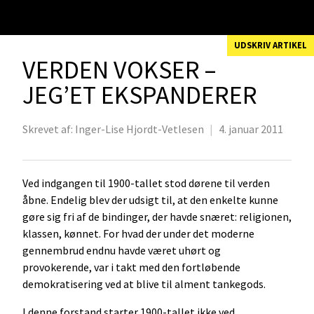
UDSKRIV ARTIKEL
VERDEN VOKSER –
JEG’ET EKSPANDERER
Skrevet af:
Inger-Lise Hjordt-Vetlesen
|
4. januar 2011
Ved indgangen til 1900-tallet stod dørene til verden
åbne. Endelig blev der udsigt til, at den enkelte kunne
gøre sig fri af de bindinger, der havde snæret: religionen,
klassen, kønnet. For hvad der under det moderne
gennembrud endnu havde været uhørt og
provokerende, var i takt med den fortløbende
demokratisering ved at blive til alment tankegods.
I denne forstand starter 1900-tallet ikke ved