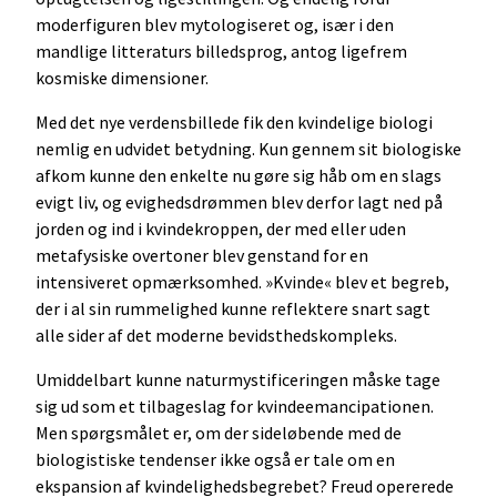
moderfiguren blev mytologiseret og, især i den
mandlige litteraturs billedsprog, antog ligefrem
kosmiske dimensioner.
Med det nye verdensbillede fik den kvindelige biologi
nemlig en udvidet betydning. Kun gennem sit biologiske
afkom kunne den enkelte nu gøre sig håb om en slags
evigt liv, og evighedsdrømmen blev derfor lagt ned på
jorden og ind i kvindekroppen, der med eller uden
metafysiske overtoner blev genstand for en
intensiveret opmærksomhed. »Kvinde« blev et begreb,
der i al sin rummelighed kunne reflektere snart sagt
alle sider af det moderne bevidsthedskompleks.
Umiddelbart kunne naturmystificeringen måske tage
sig ud som et tilbageslag for kvindeemancipationen.
Men spørgsmålet er, om der sideløbende med de
biologistiske tendenser ikke også er tale om en
ekspansion af kvindelighedsbegrebet? Freud opererede