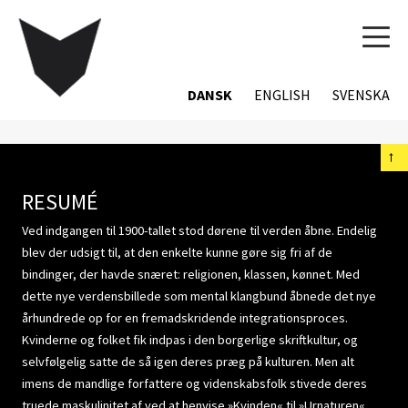
TOG
NAVI
DANSK
ENGLISH
SVENSKA
←
RESUMÉ
Ved indgangen til 1900-tallet stod dørene til verden åbne. Endelig
blev der udsigt til, at den enkelte kunne gøre sig fri af de
bindinger, der havde snæret: religionen, klassen, kønnet. Med
dette nye verdensbillede som mental klangbund åbnede det nye
århundrede op for en fremadskridende integrationsproces.
Kvinderne og folket fik indpas i den borgerlige skriftkultur, og
selvfølgelig satte de så igen deres præg på kulturen. Men alt
imens de mandlige forfattere og videnskabsfolk stivede deres
truede maskulinitet af ved at henvise »Kvinden« til »Urnaturen«,