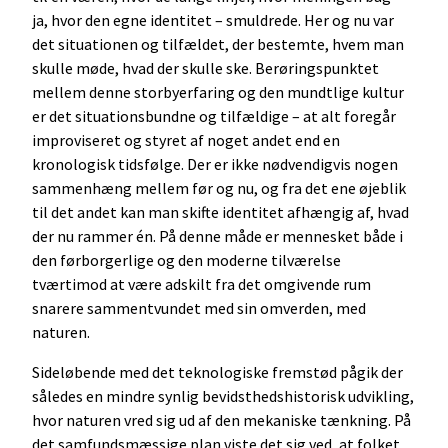
ja, hvor den egne identitet – smuldrede. Her og nu var
det situationen og tilfældet, der bestemte, hvem man
skulle møde, hvad der skulle ske. Berøringspunktet
mellem denne storbyerfaring og den mundtlige kultur
er det situationsbundne og tilfældige – at alt foregår
improviseret og styret af noget andet end en
kronologisk tidsfølge. Der er ikke nødvendigvis nogen
sammenhæng mellem før og nu, og fra det ene øjeblik
til det andet kan man skifte identitet afhængig af, hvad
der nu rammer én. På denne måde er mennesket både i
den førborgerlige og den moderne tilværelse
tværtimod at være adskilt fra det omgivende rum
snarere sammentvundet med sin omverden, med
naturen.
Sideløbende med det teknologiske fremstød pågik der
således en mindre synlig bevidsthedshistorisk udvikling,
hvor naturen vred sig ud af den mekaniske tænkning. På
det samfundsmæssige plan viste det sig ved, at folket