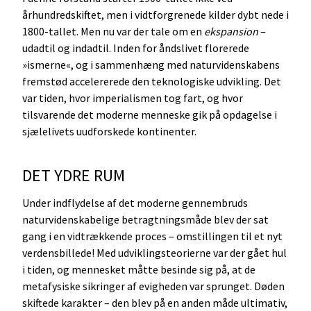
århundredskiftet, men i vidtforgrenede kilder dybt nede i
1800-tallet. Men nu var der tale om en
ekspansion
–
udadtil og indadtil. Inden for åndslivet florerede
»ismerne«, og i sammenhæng med naturvidenskabens
fremstød accelererede den teknologiske udvikling. Det
var tiden, hvor imperialismen tog fart, og hvor
tilsvarende det moderne menneske gik på opdagelse i
sjælelivets uudforskede kontinenter.
DET YDRE RUM
Under indflydelse af det moderne gennembruds
naturvidenskabelige betragtningsmåde blev der sat
gang i en vidtrækkende proces – omstillingen til et nyt
verdensbillede! Med udviklingsteorierne var der gået hul
i tiden, og mennesket måtte besinde sig på, at de
metafysiske sikringer af evigheden var sprunget. Døden
skiftede karakter – den blev på en anden måde ultimativ,