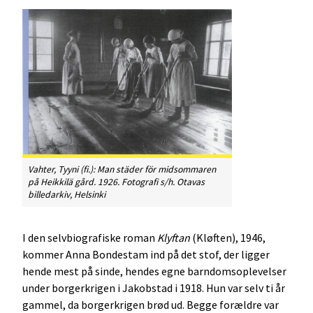
Vahter, Tyyni (fi.): Man städer för midsommaren
på Heikkilä gård. 1926. Fotografi s/h. Otavas
billedarkiv, Helsinki
I den selvbiografiske roman
Klyftan
(Kløften), 1946,
kommer Anna Bondestam ind på det stof, der ligger
hende mest på sinde, hendes egne barndomsoplevelser
under borgerkrigen i Jakobstad i 1918. Hun var selv ti år
gammel, da borgerkrigen brød ud. Begge forældre var