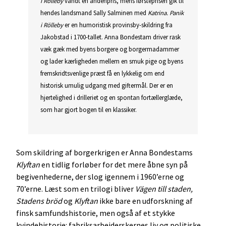
i Rölleby
vandt en andenpris, mens førsteprisen gik til
hendes landsmand Sally Salminen med
Katrina.
Panik
i Rölleby
er en humoristisk provinsby-skildring fra
Jakobstad i 1700-tallet. Anna Bondestam driver rask
væk gæk med byens borgere og borgermadammer
og lader kærligheden mellem en smuk pige og byens
fremskridtsvenlige præst få en lykkelig om end
historisk umulig udgang med giftermål. Der er en
hjertelighed i drilleriet og en spontan fortællerglæde,
som har gjort bogen til en klassiker.
Som skildring af borgerkrigen er Anna Bondestams
Klyftan
en tidlig forløber for det mere åbne syn på
begivenhederne, der slog igennem i 1960’erne og
70’erne. Læst som en trilogi bliver
Vägen till staden,
Stadens bröd
og
Klyftan
ikke bare en udforskning af
finsk samfundshistorie, men også af et stykke
kvindehistorie: fabriksarbejderskernes liv og politiske