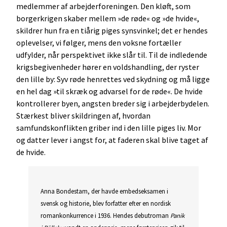
medlemmer af arbejderforeningen. Den kløft, som
borgerkrigen skaber mellem »de røde« og »de hvide«,
skildrer hun fra en tiårig piges synsvinkel; det er hendes
oplevelser, vi følger, mens den voksne fortæller
udfylder, når perspektivet ikke slår til. Til de indledende
krigsbegivenheder hører en voldshandling, der ryster
den lille by: Syv røde henrettes ved skydning og må ligge
en hel dag »til skræk og advarsel for de røde«. De hvide
kontrollerer byen, angsten breder sig i arbejderbydelen.
Stærkest bliver skildringen af, hvordan
samfundskonflikten griber ind i den lille piges liv. Mor
og datter lever i angst for, at faderen skal blive taget af
de hvide.
Anna Bondestam, der havde embedseksamen i
svensk og historie, blev forfatter efter en nordisk
romankonkurrence i 1936. Hendes debutroman
Panik