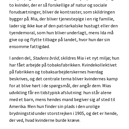
to kvinder, der er så forskellige af natur og sociale
forudsætninger, bliver de kontraster, som skildringen
bygger på. Mia, der bliver tjenestepige i en rig familie,
lader sig ikke kue af den patriarkalske hustugt eller den
tyendemoral, som hun bliver underlagt, mens Ida må
give op og flytte tilbage på landet, hvor hun dør sin
ensomme fattigdød.
I anden del,
Stadens bröd,
skildres Mia i et nyt miljø; hun
har fået arbejde på tobaksfabrikken. Kvindekollektivet
på fabrikken og tobaksarbejderskernes hverdag
beskrives, og det centrale tema bliver kvindernes kamp
for at blive hørt i de spørgsmål, der angår dem. Mias
udvikling får en tidstypisk afslutning: hun står alene
med et barn, mens hendes mand begiver sig af sted til
Amerika. Men hun finder sin plads i den urolige
brydningstid under storstrejken i 1905, og det er hende,
der ved, hvad kvinderne burde kræve.