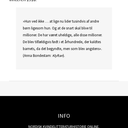
»Hun ved ikke … at lige nu lider tusindvis af andre
børn ligesom hun. Og at de snart skal blive til
millioner. De har været uheldige, alle disse millioner.
De blev tilfældigvis født i et århundrede, der kaldtes
barnets, da det begyndte, men som blev angstens«.
(Anna Bondestam:
Klyftan
).
INFO
NORDISK KVINDELITTERATURHISTORIE ONLINE.