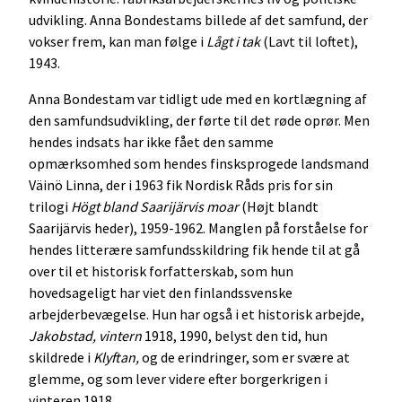
udvikling. Anna Bondestams billede af det samfund, der
vokser frem, kan man følge i
Lågt i tak
(Lavt til loftet),
1943.
Anna Bondestam var tidligt ude med en kortlægning af
den samfundsudvikling, der førte til det røde oprør. Men
hendes indsats har ikke fået den samme
opmærksomhed som hendes finsksprogede landsmand
Väinö Linna, der i 1963 fik Nordisk Råds pris for sin
trilogi
Högt bland Saarijärvis moar
(Højt blandt
Saarijärvis heder), 1959-1962. Manglen på forståelse for
hendes litterære samfundsskildring fik hende til at gå
over til et historisk forfatterskab, som hun
hovedsageligt har viet den finlandssvenske
arbejderbevægelse. Hun har også i et historisk arbejde,
Jakobstad, vintern
1918, 1990, belyst den tid, hun
skildrede i
Klyftan,
og de erindringer, som er svære at
glemme, og som lever videre efter borgerkrigen i
vinteren 1918.