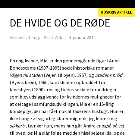
UDSKRIV ARTIKEL
DE HVIDE OG DE RØDE
Skrevet af:
Inga-Britt Wik
|
4. januar 2011
En ung kvinde, Mia, er den gennemgående figur i Anna
Bondestams (1907-1995) socialhistoriske romaner
Vägen till staden
(Vejen til byen), 1957, og
Stadens bröd
(Byens brød), 1960, som skildrer opbruddet fra
landsbyen i 1890’erne og tidens sociale forandringer,
som blev udslaggivende for kvindernes muligheder for
at deltage i samfundsudviklingen. Mia er en 15-årig
bondepige, der har fået nok af faderens hustugt. Hun er
ikke bange af sig. »Jeg klarer mig nok, jeg klarer mig
sikkert«,
tænker hun, mens hun går. Andre er også på vej
til byen, og Mia slår følge med den hjælpeløse Ida, og de