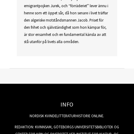
emigrantpojken Jurek, och “förräderiet” lever ännu i
henne som ett öppet sår, då hon senare i livet träffar
den algeriske motståndsmannen Jacob. Priset för
den frihet och självständighet som hon kämpar för,
är stor ensamhet och en fundamental känsla av att
stå utanför på livets alla områden.
INFO
NORDISK KVINDELITTERATURHISTORIE ONLINE.
REDAKTION: KVINNSAM, GÖTEBORGS UNIVERSITETSBIBLIOTEK OG
CENTER FOR KØN OG DIVERSITET VED INSTITUT FOR KULTUR- OG