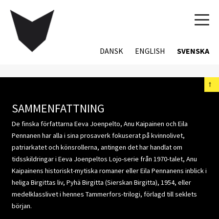
TOG
NAVI
DANSK
ENGLISH
SVENSKA
←
SAMMENFATTNING
De finska författarna Eeva Joenpelto, Anu Kaipainen och Eila
Pennanen har alla i sina prosaverk fokuserat på kvinnolivet,
patriarkatet och könsrollerna, antingen det har handlat om
tidsskildringar i Eeva Joenpeltos Lojo-serie från 1970-talet, Anu
Kaipainens historiskt-mytiska romaner eller Eila Pennanens inblick i
heliga Birgittas liv, Pyhä Birgitta (Sierskan Birgitta), 1954, eller
medelklasslivet i hennes Tammerfors-trilogi, förlagd till seklets
början.