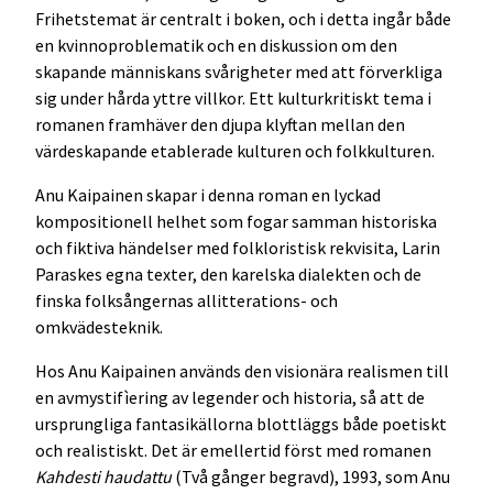
Frihetstemat är centralt i boken, och i detta ingår både
en kvinnoproblematik och en diskussion om den
skapande människans svårigheter med att förverkliga
sig under hårda yttre villkor. Ett kulturkritiskt tema i
romanen framhäver den djupa klyftan mellan den
värdeskapande etablerade kulturen och folkkulturen.
Anu Kaipainen skapar i denna roman en lyckad
kompositionell helhet som fogar samman historiska
och fiktiva händelser med folkloristisk rekvisita, Larin
Paraskes egna texter, den karelska dialekten och de
finska folksångernas allitterations- och
omkvädesteknik.
Hos Anu Kaipainen används den visionära realismen till
en avmystifìering av legender och historia, så att de
ursprungliga fantasikällorna blottläggs både poetiskt
och realistiskt. Det är emellertid först med romanen
Kahdesti haudattu
(Två gånger begravd), 1993, som Anu