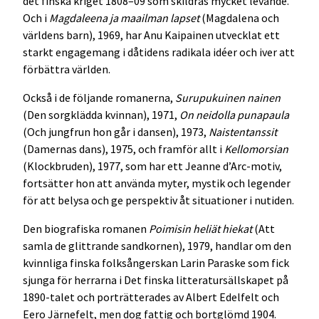
det finska kriget 1808–09 som skildras mycket levande.
Och i
Magdaleena ja maailman lapset
(Magdalena och
världens barn), 1969, har Anu Kaipainen utvecklat ett
starkt engagemang i dåtidens radikala idéer och iver att
förbättra världen.
Också i de följande romanerna,
Surupukuinen nainen
(Den sorgklädda kvinnan), 1971,
On neidolla punapaula
(Och jungfrun hon går i dansen), 1973,
Naistentanssit
(Damernas dans), 1975, och framför allt i
Kellomorsian
(Klockbruden), 1977, som har ett Jeanne d’Arc-motiv,
fortsätter hon att använda myter, mystik och legender
för att belysa och ge perspektiv åt situationer i nutiden.
Den biografiska romanen
Poimisin heliät hiekat
(Att
samla de glittrande sandkornen), 1979, handlar om den
kvinnliga finska folksångerskan Larin Paraske som fick
sjunga för herrarna i Det finska litteratursällskapet på
1890-talet och porträtterades av Albert Edelfelt och
Eero Järnefelt, men dog fattig och bortglömd 1904.