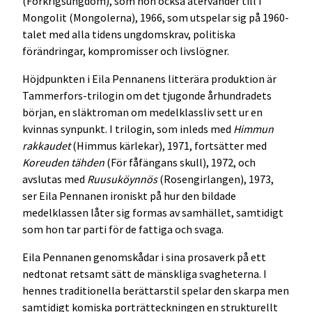
(Förkrigsungdom), som hon också återvänder till i
Mongolit (Mongolerna), 1966, som utspelar sig på 1960-
talet med alla tidens ungdomskrav, politiska
förändringar, kompromisser och livslögner.
Höjdpunkten i Eila Pennanens litterära produktion är
Tammerfors-trilogin om det tjugonde århundradets
början, en släktroman om medelklassliv sett ur en
kvinnas synpunkt. I trilogin, som inleds med
Himmun
rakkaudet
(Himmus kärlekar), 1971, fortsätter med
Koreuden tähden
(För fåfängans skull), 1972, och
avslutas med
Ruusuköynnös
(Rosengirlangen), 1973,
ser Eila Pennanen ironiskt på hur den bildade
medelklassen låter sig formas av samhället, samtidigt
som hon tar parti för de fattiga och svaga.
Eila Pennanen genomskådar i sina prosaverk på ett
nedtonat retsamt sätt de mänskliga svagheterna. I
hennes traditionella berättarstil spelar den skarpa men
samtidigt komiska porträtteckningen en strukturellt