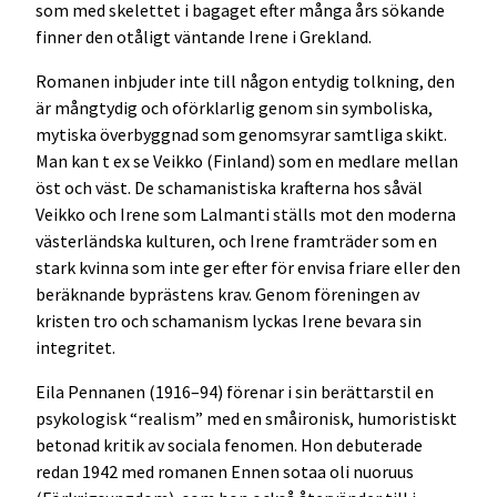
som med skelettet i bagaget efter många års sökande
finner den otåligt väntande Irene i Grekland.
Romanen inbjuder inte till någon entydig tolkning, den
är mångtydig och oförklarlig genom sin symboliska,
mytiska överbyggnad som genomsyrar samtliga skikt.
Man kan t ex se Veikko (Finland) som en medlare mellan
öst och väst. De schamanistiska krafterna hos såväl
Veikko och Irene som Lalmanti ställs mot den moderna
västerländska kulturen, och Irene framträder som en
stark kvinna som inte ger efter för envisa friare eller den
beräknande byprästens krav. Genom föreningen av
kristen tro och schamanism lyckas Irene bevara sin
integritet.
Eila Pennanen (1916–94) förenar i sin berättarstil en
psykologisk “realism” med en småironisk, humoristiskt
betonad kritik av sociala fenomen. Hon debuterade
redan 1942 med romanen Ennen sotaa oli nuoruus