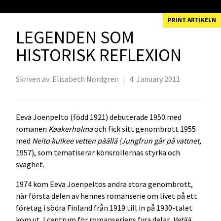
PRINT ARTIKELN
LEGENDEN SOM
HISTORISK REFLEXION
Skriven av:
Elisabeth Nordgren
|
4. January 2011
Eeva Joenpelto (född 1921) debuterade 1950 med
romanen
Kaakerholma
och fick sitt genombrott 1955
med
Neito kulkee vetten päällä (Jungfrun går på vattnet,
1957), som tematiserar könsrollernas styrka och
svaghet.
1974 kom Eeva Joenpeltos andra stora genombrott,
när första delen av hennes romanserie om livet på ett
företag i södra Finland från 1919 till in på 1930-talet
kom ut. I centrum för romanseriens fyra delar,
Vetää