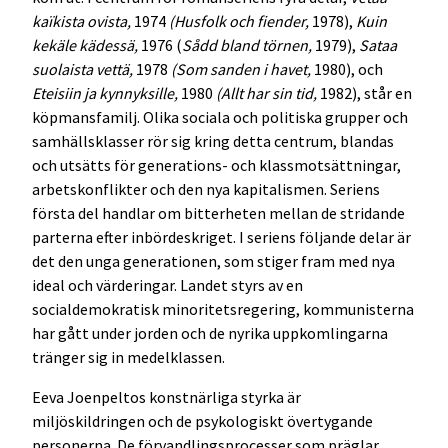
kaïkista ovista,
1974
(Husfolk och fiender,
1978),
Kuin
kekäle kädessä,
1976 (
Sådd bland törnen,
1979),
Sataa
suolaista vettä,
1978
(Som sanden i havet,
1980), och
Eteisiin ja kynnyksille,
1980
(Allt har sin tid,
1982), står en
köpmansfamilj. Olika sociala och politiska grupper och
samhällsklasser rör sig kring detta centrum, blandas
och utsätts för generations- och klassmotsättningar,
arbetskonflikter och den nya kapitalismen. Seriens
första del handlar om bitterheten mellan de stridande
parterna efter inbördeskriget. I seriens följande delar är
det den unga generationen, som stiger fram med nya
ideal och värderingar. Landet styrs av en
socialdemokratisk minoritetsregering, kommunisterna
har gått under jorden och de nyrika uppkomlingarna
tränger sig in medelklassen.
Eeva Joenpeltos konstnärliga styrka är
miljöskildringen och de psykologiskt övertygande
personerna. De förvandlingsprocesser som präglar