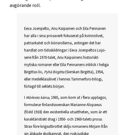
avgörande roll.
Eeva Joenpelto, Anu Kaipainen och Eila Pennanen
har alla i sina prosaverk fokuserat på kvinnolivet,
patriarkatet och könsrollerna, antingen det har
handlat om tidsskildringar i Eeva Joenpeltos Lojo-
serie från 1970-talet, Anu Kaipainens historiskt-
mytiska romaner eller Eila Pennanens inblick i heliga
Birgittas liv,
Pyhä Birgitta
(Sierskan Birgitta), 1954,
eller medelklasslivet i hennes Tammerfors-trilogi,
förlagd till seklets början.
I
Mörkrets kärna,
1965, som kom ut i flera upplagor,
formulerar finlandssvenskan Marianne Alopaeus
(född 1918) den existentiella utsattheten, som är ett
karaktäristiskt drag i 1950- och 1960-talets prosa.
Strax före krigsutbrottet skiljs romanens Mirjam från
sin älskade skolkamrat, den rysk-judiske