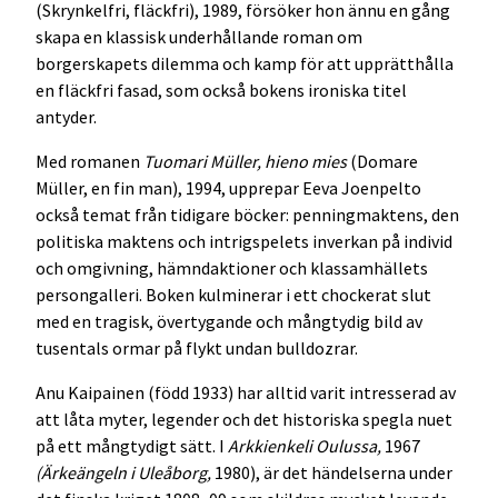
(Skrynkelfri, fläckfri), 1989, försöker hon ännu en gång
skapa en klassisk underhållande roman om
borgerskapets dilemma och kamp för att upprätthålla
en fläckfri fasad, som också bokens ironiska titel
antyder.
Med romanen
Tuomari Müller, hieno mies
(Domare
Müller, en fin man), 1994, upprepar Eeva Joenpelto
också temat från tidigare böcker: penningmaktens, den
politiska maktens och intrigspelets inverkan på individ
och omgivning, hämndaktioner och klassamhällets
persongalleri. Boken kulminerar i ett chockerat slut
med en tragisk, övertygande och mångtydig bild av
tusentals ormar på flykt undan bulldozrar.
Anu Kaipainen (född 1933) har alltid varit intresserad av
att låta myter, legender och det historiska spegla nuet
på ett mångtydigt sätt. I
Arkkienkeli Oulussa,
1967
(Ärkeängeln i Uleåborg,
1980), är det händelserna under