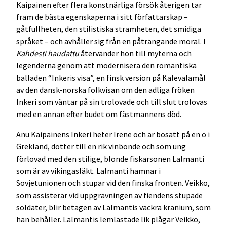
Kaipainen efter flera konstnärliga försök återigen tar
fram de bästa egenskaperna i sitt författarskap –
gåtfullheten, den stilistiska stramheten, det smidiga
språket – och avhåller sig från en påträngande moral. I
Kahdesti haudattu
återvänder hon till myterna och
legenderna genom att modernisera den romantiska
balladen “Inkeris visa”, en finsk version på Kalevalamål
av den dansk-norska folkvisan om den adliga fröken
Inkeri som väntar på sin trolovade och till slut trolovas
med en annan efter budet om fästmannens död.
Anu Kaipainens Inkeri heter Irene och är bosatt på en ö i
Grekland, dotter till en rik vinbonde och som ung
förlovad med den stilige, blonde fiskarsonen Lalmanti
som är av vikingasläkt. Lalmanti hamnar i
Sovjetunionen och stupar vid den finska fronten. Veikko,
som assisterar vid uppgrävningen av fiendens stupade
soldater, blir betagen av Lalmantis vackra kranium, som
han behåller. Lalmantis lemlästade lik plågar Veikko,