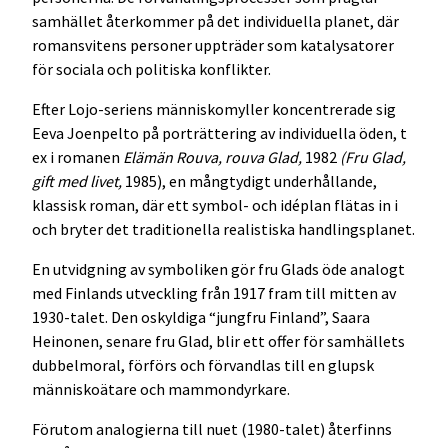
samhället återkommer på det individuella planet, där
romansvitens personer uppträder som katalysatorer
för sociala och politiska konflikter.
Efter Lojo-seriens människomyller koncentrerade sig
Eeva Joenpelto på porträttering av individuella öden, t
ex i romanen
Elämän Rouva, rouva Glad,
1982
(Fru Glad,
gift med livet,
1985), en mångtydigt underhållande,
klassisk roman, där ett symbol- och idéplan flätas in i
och bryter det traditionella realistiska handlingsplanet.
En utvidgning av symboliken gör fru Glads öde analogt
med Finlands utveckling från 1917 fram till mitten av
1930-talet. Den oskyldiga “jungfru Finland”, Saara
Heinonen, senare fru Glad, blir ett offer för samhällets
dubbelmoral, förförs och förvandlas till en glupsk
människoätare och mammondyrkare.
Förutom analogierna till nuet (1980-talet) återfinns