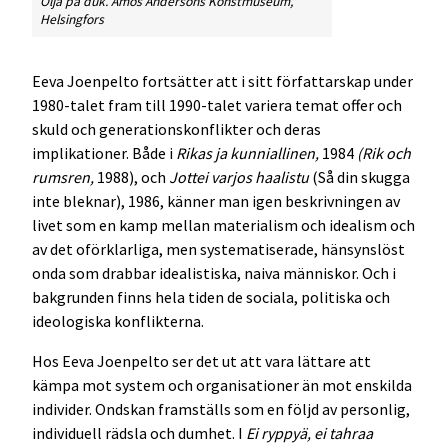
Olja på duk. Amos Andersons Konstmuseum,
Helsingfors
Eeva Joenpelto fortsätter att i sitt författarskap under
1980-talet fram till 1990-talet variera temat offer och
skuld och generationskonflikter och deras
implikationer. Både i
Rikas ja kunniallinen,
1984
(Rik och
rumsren,
1988), och
Jottei varjos haalistu
(Så din skugga
inte bleknar), 1986, känner man igen beskrivningen av
livet som en kamp mellan materialism och idealism och
av det oförklarliga, men systematiserade, hänsynslöst
onda som drabbar idealistiska, naiva människor. Och i
bakgrunden finns hela tiden de sociala, politiska och
ideologiska konflikterna.
Hos Eeva Joenpelto ser det ut att vara lättare att
kämpa mot system och organisationer än mot enskilda
individer. Ondskan framställs som en följd av personlig,
individuell rädsla och dumhet. I
Ei ryppyä, ei tahraa