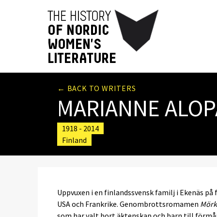
← BACK TO WRITERS
MARIANNE ALO
1918 - 2014
Finland
Uppvuxen i en finlandssvensk familj i Ekenäs på f
USA och Frankrike. Genombrottsromamen
Mörk
som har valt bort äktenskap och barn till förmån 