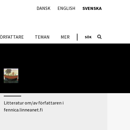
DANSK
ENGLISH
SVENSKA
FÖRFATTARE
TEMAN
MER
SÖK
ARTIKLAR OM FÖRFATTAREN
Legenden som historisk reflexion
ADDITIONAL LINKS
Litteratur om/av författaren i
fennica.linneanet.fi