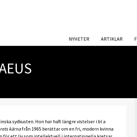
NYHETER
ARTIKLAR
PAEUS
inska sydkusten. Hon har haft längre vistelser i bl a
rets kärna
från 1965 berättar om en fri, modern kvinna
för ett liv som intellektuell i internationella kretsar.