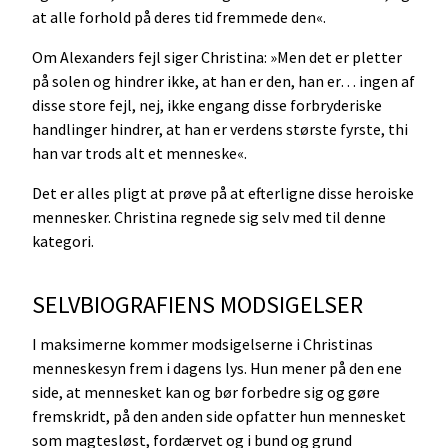
at alle forhold på deres tid fremmede den«.
Om Alexanders fejl siger Christina: »Men det er pletter
på solen og hindrer ikke, at han er den, han er… ingen af
disse store fejl, nej, ikke engang disse forbryderiske
handlinger hindrer, at han er verdens største fyrste, thi
han var trods alt et menneske«.
Det er alles pligt at prøve på at efterligne disse heroiske
mennesker. Christina regnede sig selv med til denne
kategori.
SELVBIOGRAFIENS MODSIGELSER
I maksimerne kommer modsigelserne i Christinas
menneskesyn frem i dagens lys. Hun mener på den ene
side, at mennesket kan og bør forbedre sig og gøre
fremskridt, på den anden side opfatter hun mennesket
som magtesløst, fordærvet og i bund og grund