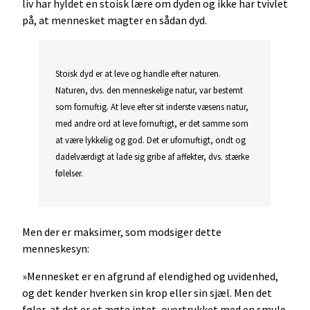
liv har hyldet en stoisk lære om dyden og ikke har tvivlet
på, at mennesket magter en sådan dyd.
Stoisk dyd er at leve og handle efter naturen.
Naturen, dvs. den menneskelige natur, var bestemt
som fornuftig. At leve efter sit inderste væsens natur,
med andre ord at leve fornuftigt, er det samme som
at være lykkelig og god. Det er ufornuftigt, ondt og
dadelværdigt at lade sig gribe af affekter, dvs. stærke
følelser.
Men der er maksimer, som modsiger dette
menneskesyn:
»Mennesket er en afgrund af elendighed og uvidenhed,
og det kender hverken sin krop eller sin sjæl. Men det
føler, at det er et ægte intet, overtrukket med en smule