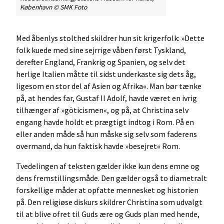
København © SMK Foto
Med åbenlys stolthed skildrer hun sit krigerfolk: »Dette
folk kuede med sine sejrrige våben først Tyskland,
derefter England, Frankrig og Spanien, og selv det
herlige Italien måtte til sidst underkaste sig dets åg,
ligesom en stor del af Asien og Afrika«. Man bør tænke
på, at hendes far, Gustaf II Adolf, havde været en ivrig
tilhænger af »göticismen«, og på, at Christina selv
engang havde holdt et prægtigt indtog i Rom. På en
eller anden måde så hun måske sig selv som faderens
overmand, da hun faktisk havde »besejret« Rom.
Tvedelingen af teksten gælder ikke kun dens emne og
dens fremstillingsmåde. Den gælder også to diametralt
forskellige måder at opfatte mennesket og historien
på. Den religiøse diskurs skildrer Christina som udvalgt
til at blive ofret til Guds ære og Guds plan med hende,