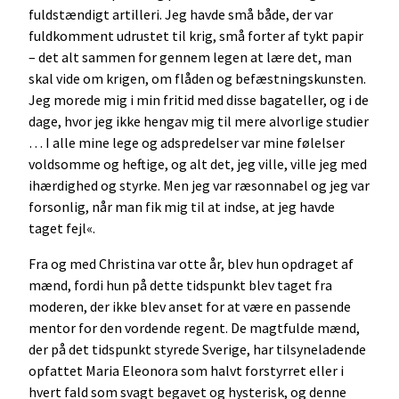
fuldstændigt artilleri. Jeg havde små både, der var
fuldkomment udrustet til krig, små forter af tykt papir
– det alt sammen for gennem legen at lære det, man
skal vide om krigen, om flåden og befæstningskunsten.
Jeg morede mig i min fritid med disse bagateller, og i de
dage, hvor jeg ikke hengav mig til mere alvorlige studier
… I alle mine lege og adspredelser var mine følelser
voldsomme og heftige, og alt det, jeg ville, ville jeg med
ihærdighed og styrke. Men jeg var ræsonnabel og jeg var
forsonlig, når man fik mig til at indse, at jeg havde
taget fejl«.
Fra og med Christina var otte år, blev hun opdraget af
mænd, fordi hun på dette tidspunkt blev taget fra
moderen, der ikke blev anset for at være en passende
mentor for den vordende regent. De magtfulde mænd,
der på det tidspunkt styrede Sverige, har tilsyneladende
opfattet Maria Eleonora som halvt forstyrret eller i
hvert fald som svagt begavet og hysterisk, og denne