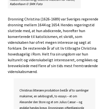
København © SMK Foto
Dronning Christina (1626-1689) var Sveriges regerende
dronning mellem 1644 og 1654. Hendes regeringstid
sluttede med, at hun abdicerede, hvorefter hun
konverterede til katolicismen, et skridt, som
videnskaben har ofret megen interesse og søgt at
forklare. De resterende år af sit liv tilbragte Christina
hovedsagelig i Rom. Helt fra sin ungdom var hun
kulturelt og videnskabeligt interesseret, omgikkes og
brevvekslede med flere af sin tids mest fremtrædende
videnskabsmænd.
Christinas litterære produktion består af to samlinger
maksimer, en selvbiografi, to essays – et om
Alexander den Store og et om Julius Cæsar – og
endelig hendes breve. Dronningen offentliggjorde