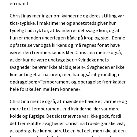
en mand.
Christinas meninger om kvinderne og deres stilling var
tids-typiske. I maksimerne og andetsteds giver hun
tydeligt udtryk for, at kvinden er det svage køn, og at
hun er manden underlegen både på krop og sjæl. Denne
opfattelse var også kirkens og må regnes for at have
været den fremherskende. Men Christina mente også,
at der kunne være undtagelser: »Kvindekønnets
svagheder berører ikke altid sjælen«. Svagheden er ikke
kun betinget af naturen, men har også sit grundlag i
opdragelsen: »Temperament og opdragelse fremkalder
hele forskellen mellem kønnene«.
Christina mente også, at mændene havde et varmere og
mere tørt temperament end kvinderne, der var mere
kolde og fugtige. Det sidstnævnte var ikke godt, fordi
det fremkaldte svagheder. Christina troede ganske vist,
at opdragelse kunne udrette en hel del, men ikke at den