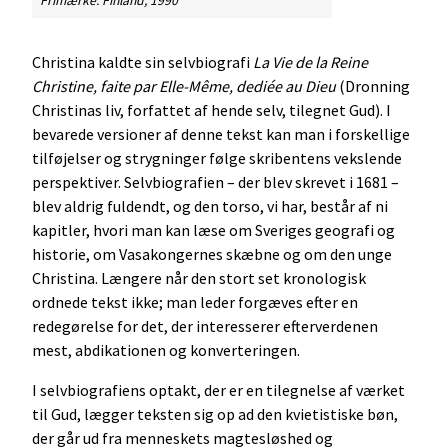
Frimærke. Finland, 1990
Christina kaldte sin selvbiografi
La Vie de la Reine
Christine, faite par Elle-Même, dediée au Dieu
(Dronning
Christinas liv, forfattet af hende selv, tilegnet Gud). I
bevarede versioner af denne tekst kan man i forskellige
tilføjelser og strygninger følge skribentens vekslende
perspektiver. Selvbiografien – der blev skrevet i 1681 –
blev aldrig fuldendt, og den torso, vi har, består af ni
kapitler, hvori man kan læse om Sveriges geografi og
historie, om Vasakongernes skæbne og om den unge
Christina. Længere når den stort set kronologisk
ordnede tekst ikke; man leder forgæves efter en
redegørelse for det, der interesserer efterverdenen
mest, abdikationen og konverteringen.
I selvbiografiens optakt, der er en tilegnelse af værket
til Gud, lægger teksten sig op ad den kvietistiske bøn,
der går ud fra menneskets magtesløshed og