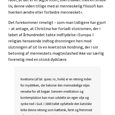
liv, denne viden tillige med al menneskelig filosofi kan
hverken ændre eller forbedre mennesket«.
Det forekommer rimeligt – som man tidligere har gjort
– at antage, at Christina har forladt stoicismen, der i
løbet af århundredet tabte indflydelse i Europa. I
religiøs henseende indtog dronningen hen mod
slutningen af sit liv en kvietistisk holdning, der i sin
betoning af menneskets magtesløshed ikke var særlig
forenelig med en stoisk dydslære.
Kvietisme (af lat. quies: ro, hvile) er en retning inden
for mystikken, der betoner den menneskelige viljes
renselse for alt begær. Gennem meditation og
kontemplation kan man udslette sin egen vilje og
synke ned i Gud. I 1600-tallet opfattede den katolske
kirke denne retning som kættersk, først og fremmest