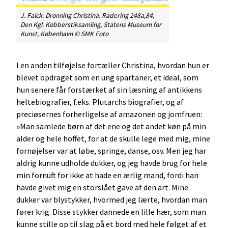
J. Falck:
Dronning Christina
. Radering 248a,84,
Den Kgl. Kobberstiksamling, Statens Museum for
Kunst, København © SMK Foto
I en anden tilføjelse fortæller Christina, hvordan hun er
blevet opdraget som en ung spartaner, et ideal, som
hun senere får forstærket af sin læsning af antikkens
heltebiografier, f.eks. Plutarchs biografier, og af
preciøsernes forherligelse af amazonen og jomfruen:
»Man samlede børn af det ene og det andet køn på min
alder og hele hoffet, for at de skulle lege med mig, mine
fornøjelser var at løbe, springe, danse, osv. Men jeg har
aldrig kunne udholde dukker, og jeg havde brug for hele
min fornuft for ikke at hade en ærlig mand, fordi han
havde givet mig en storslået gave af den art. Mine
dukker var blystykker, hvormed jeg lærte, hvordan man
fører krig. Disse stykker dannede en lille hær, som man
kunne stille op til slag på et bord med hele følget af et