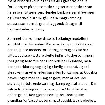
mens historieskrivningens diskurs giver rationelle
forklaringer på det, som sker, og ser mennesket som
herre over tilværelsen. Hendes beskrivelser af Sveriges
og Vasaernes historie går ud fra magtkamp og
statsræson som de grundlæggende årsager til
begivenhedernes gang.
Sommetider kommer disse to tolkningsmodeller i
konflikt med hinanden. Man mærker spor i teksten af
den religiøse models forklaring, nemlig at Gud har
villet, at disse kættere skulle indføre lutherdommen i
Sverige og befordre dens udbredelse i Tyskland, men
denne forklaring tog sig lige lovlig skrap ud. Lige så
skrap var i virkeligheden også den forklaring, at Gud ikke
havde noget med den sag at gøre, men at det, der
styrede, i sidste ende var magtkamp og statsræson. Den
sidste forklaring var ubehagelig for Christina af en
anden grund. Den gjorde nemlig det ideologiske
grundlag for Vasaslægtens magtbesiddelse skrøbeligt,