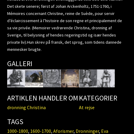
Det skete senere; først af Johan Arckenholtz, 1751-1760, i
Mémoires concernant Christine, reine de Suède, pour servir
d’éclaircissement à l’histoire de son regne et principalement de
sa vie privée. (Memoirer vedrørende Christina, dronning af
Sverige, til belysning af hendes regeringstid og især hendes
private liv).Hun skrev på fransk, det sprog, som tidens dannede
mennesker brugte.
GALLERI
ARTIKLEN HANDLER OM
KATEGORIER
dronning Christina
At rejse
TAGS
1000-1800
,
1600-1700
,
Aforismer
,
Dronninger
,
Eva