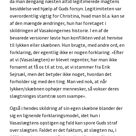
da man dengang næsten altid legitimerede magtens
besiddelse ved hjælp af Guds forsyn. Legitimiteten var
overordentlig vigtig for Christina, hvad man bl.a. kan se
af den mængde ændringer, hun har foretaget i
skildringen af Vasakongernes historie. I en af de
bevarede versioner løste hun konflikten ved at henvise
til lykken eller skæbnen. Hun brugte, med andre ord, en
forklaring, der egentlig ikke er nogen forklaring: »Efter
at vi (Vasaslægten) er blevet regenter, har man ikke
forsømt at få os til at tro, at vi stammer fra Erik
Sejrsæl, men det betyder ikke noget, hvordan det
forholder sig med den ting. Man ved nok, at når
lykken/skæbnen ophøjer mennesker, så vokser deres
slægtninges stamtræ som svampe«.
Også i hendes skildring af sin egen skæbne blander der
sig en lignende forklaringsmodel, idet hun i
Vasaslægtens opstigen og fald kan spore Guds straf
over slægten. Faldet er det faktum, at slægten nu, i