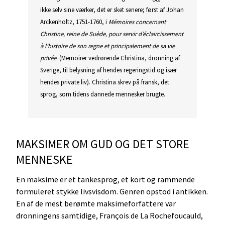
ikke selv sine værker, det er sket senere; først af Johan
Arckenholtz, 1751-1760, i
Mémoires concernant
Christine, reine de Suède, pour servir d’éclaircissement
à l’histoire de son regne et principalement de sa vie
privée
. (Memoirer vedrørende Christina, dronning af
Sverige, til belysning af hendes regeringstid og især
hendes private liv). Christina skrev på fransk, det
sprog, som tidens dannede mennesker brugte.
MAKSIMER OM GUD OG DET STORE
MENNESKE
En maksime er et tankesprog, et kort og rammende
formuleret stykke livsvisdom. Genren opstod i antikken.
En af de mest berømte maksimeforfattere var
dronningens samtidige, François de La Rochefoucauld,