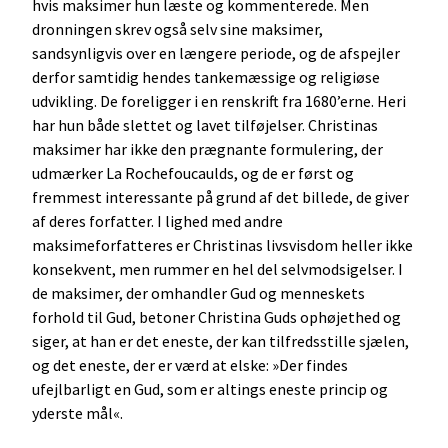
hvis maksimer hun læste og kommenterede. Men
dronningen skrev også selv sine maksimer,
sandsynligvis over en længere periode, og de afspejler
derfor samtidig hendes tankemæssige og religiøse
udvikling. De foreligger i en renskrift fra 1680’erne. Heri
har hun både slettet og lavet tilføjelser. Christinas
maksimer har ikke den prægnante formulering, der
udmærker La Rochefoucaulds, og de er først og
fremmest interessante på grund af det billede, de giver
af deres forfatter. I lighed med andre
maksimeforfatteres er Christinas livsvisdom heller ikke
konsekvent, men rummer en hel del selvmodsigelser. I
de maksimer, der omhandler Gud og menneskets
forhold til Gud, betoner Christina Guds ophøjethed og
siger, at han er det eneste, der kan tilfredsstille sjælen,
og det eneste, der er værd at elske: »Der findes
ufejlbarligt en Gud, som er altings eneste princip og
yderste mål«.