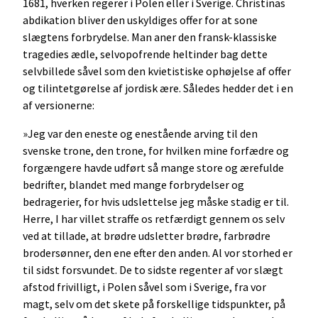
1681, hverken regerer i Polen eller i Sverige. Christinas
abdikation bliver den uskyldiges offer for at sone
slægtens forbrydelse. Man aner den fransk-klassiske
tragedies ædle, selvopofrende heltinder bag dette
selvbillede såvel som den kvietistiske ophøjelse af offer
og tilintetgørelse af jordisk ære. Således hedder det i en
af versionerne:
»Jeg var den eneste og enestående arving til den
svenske trone, den trone, for hvilken mine forfædre og
forgængere havde udført så mange store og ærefulde
bedrifter, blandet med mange forbrydelser og
bedragerier, for hvis udslettelse jeg måske stadig er til.
Herre, I har villet straffe os retfærdigt gennem os selv
ved at tillade, at brødre udsletter brødre, farbrødre
brodersønner, den ene efter den anden. Al vor storhed er
til sidst forsvundet. De to sidste regenter af vor slægt
afstod frivilligt, i Polen såvel som i Sverige, fra vor
magt, selv om det skete på forskellige tidspunkter, på