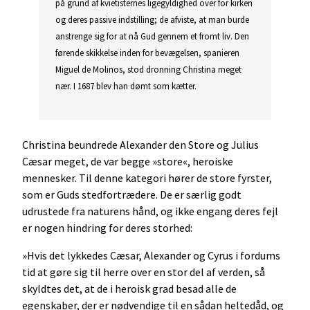
på grund af kvietisternes ligegyldighed over for kirken
og deres passive indstilling; de afviste, at man burde
anstrenge sig for at nå Gud gennem et fromt liv. Den
førende skikkelse inden for bevægelsen, spanieren
Miguel de Molinos, stod dronning Christina meget
nær. I 1687 blev han dømt som kætter.
Christina beundrede Alexander den Store og Julius
Cæsar meget, de var begge »store«, heroiske
mennesker. Til denne kategori hører de store fyrster,
som er Guds stedfortrædere. De er særlig godt
udrustede fra naturens hånd, og ikke engang deres fejl
er nogen hindring for deres storhed:
»Hvis det lykkedes Cæsar, Alexander og Cyrus i fordums
tid at gøre sig til herre over en stor del af verden, så
skyldtes det, at de i heroisk grad besad alle de
egenskaber, der er nødvendige til en sådan heltedåd, og