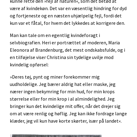
kunne rette den »fejl af naturen«, som det betød at
være af kvindekøn. Det var en væsentlig hindring for dyd
og fortjeneste og en næsten uhjælpelig fejl, fordi det
kun var et fåtal, for hvem det lykkedes at korrigere den.
Man kan tale om en egentlig kvindeforagt i
selvbiografien. Heri er portrættet af moderen, Maria
Eleonora af Brandenburg, det mest ondskabsfulde, og i
en tilføjelse viser Christina sin tydelige uvilje mod
kvindelig opførsel:
»Deres tøj, pynt og miner forekommer mig
uudholdelige. Jeg bærer aldrig hat eller maske, jeg
nærer ingen bekymring for min hud, for min krops
størrelse eller for min krop i al almindelighed. Jeg
bringer kun det kvindelige mit offer, når det drejer sig
om at være renlig og høflig. Jeg kan ikke fordrage lange
klæder, jeg vil kun have korte skørter, især på landet«.