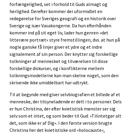
forfængelighed, set i forhold til Guds almagt og
herlighed. Derefter kommer der uformidlet en
redegørelse for Sveriges geografi og en historik over
Sverige og især Vasakongerne. Da hun efterhånden
kommer ind på sit eget liv, lader hun genren »det
litterære portræt« styre fremstillingen, dvs. at hun på
nogle ganske få linjer giver et ydre og et indre
signalement af sin person. Der knytter sig forskellige
tolkninger af mennesket og tilværelsen til disse
forskellige diskurser, og i konflikterne mellem
tolkningsmodellerne kan man skelne noget, som den
skrivende ikke umiddelbart har udtrykt.
Til at begynde med giver selvbiografien et billede af et
menneske, der tilsyneladende er delt i to personer. Dels
er hun Christina, der efter kvietistisk mønster ser sig
selv som et intet, og som beder til Gud: »Tilintetgør alt
det, som ikke er af Dig«. I den første version brugte
Christina her det kvietistiske ord »holocauste«,