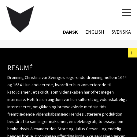
TOG
NAVI
DANSK
ENGLISH
SVENSKA
←
RESUMÉ
Dronning Christina var Sveriges regerende dronning mellem 1644
og 1654. Hun abdicerede, hvorefter hun konverterede til
katolicismen, et skridt, som videnskaben har ofret megen
interesse. Helt fra sin ungdom var hun kulturelt og videnskabeligt
interesseret, omgikkes og brevvekslede med sin tids
fremtrædende videnskabsmænd.Hendes litterære produktion
består af to samlinger maksimer, en selvbiografi, to essays om
henholdsvis Alexander den Store og Julius Cæsar – og endelig
hendes breve. Dronningen offentliggjorde ikke selv sine værker.