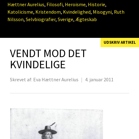
Hættner Aurelius
,
Filosofi
,
Heroisme
,
Historie
,
Katolicisme
,
Kristendom
,
Kvindelighed
,
Misogyni
,
Ruth
Nilsson
,
Selvbiografier
,
Sverige
,
Ægteskab
UDSKRIV ARTIKEL
VENDT MOD DET
KVINDELIGE
Skrevet af:
Eva Hættner Aurelius
|
4. januar 2011