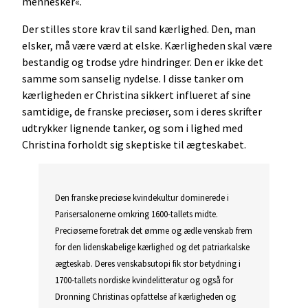
mennesker«.
Der stilles store krav til sand kærlighed. Den, man
elsker, må være værd at elske. Kærligheden skal være
bestandig og trodse ydre hindringer. Den er ikke det
samme som sanselig nydelse. I disse tanker om
kærligheden er Christina sikkert influeret af sine
samtidige, de franske preciøser, som i deres skrifter
udtrykker lignende tanker, og som i lighed med
Christina forholdt sig skeptiske til ægteskabet.
Den franske preciøse kvindekultur dominerede i
Parisersalonerne omkring 1600-tallets midte.
Preciøserne foretrak det ømme og ædle venskab frem
for den lidenskabelige kærlighed og det patriarkalske
ægteskab. Deres venskabsutopi fik stor betydning i
1700-tallets nordiske kvindelitteratur og også for
Dronning Christinas opfattelse af kærligheden og