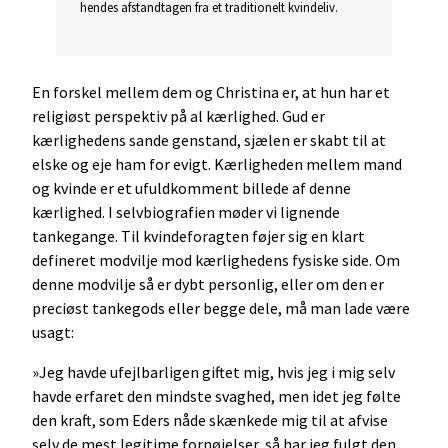
hendes afstandtagen fra et traditionelt kvindeliv.
En forskel mellem dem og Christina er, at hun har et
religiøst perspektiv på al kærlighed. Gud er
kærlighedens sande genstand, sjælen er skabt til at
elske og eje ham for evigt. Kærligheden mellem mand
og kvinde er et ufuldkomment billede af denne
kærlighed. I selvbiografien møder vi lignende
tankegange. Til kvindeforagten føjer sig en klart
defineret modvilje mod kærlighedens fysiske side. Om
denne modvilje så er dybt personlig, eller om den er
preciøst tankegods eller begge dele, må man lade være
usagt:
»Jeg havde ufejlbarligen giftet mig, hvis jeg i mig selv
havde erfaret den mindste svaghed, men idet jeg følte
den kraft, som Eders nåde skænkede mig til at afvise
selv de mest legitime fornøjelser, så har jeg fulgt den