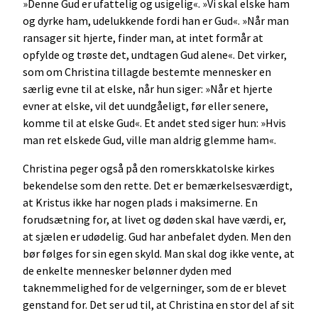
»Denne Gud er ufattelig og usigelig«. »Vi skal elske ham
og dyrke ham, udelukkende fordi han er Gud«. »Når man
ransager sit hjerte, finder man, at intet formår at
opfylde og trøste det, undtagen Gud alene«. Det virker,
som om Christina tillagde bestemte mennesker en
særlig evne til at elske, når hun siger: »Når et hjerte
evner at elske, vil det uundgåeligt, før eller senere,
komme til at elske Gud«. Et andet sted siger hun: »Hvis
man ret elskede Gud, ville man aldrig glemme ham«.
Christina peger også på den romerskkatolske kirkes
bekendelse som den rette. Det er bemærkelsesværdigt,
at Kristus ikke har nogen plads i maksimerne. En
forudsætning for, at livet og døden skal have værdi, er,
at sjælen er udødelig. Gud har anbefalet dyden. Men den
bør følges for sin egen skyld. Man skal dog ikke vente, at
de enkelte mennesker belønner dyden med
taknemmelighed for de velgerninger, som de er blevet
genstand for. Det ser ud til, at Christina en stor del af sit