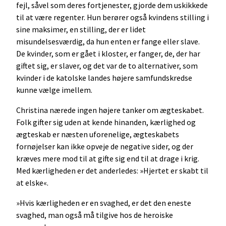
fejl, såvel som deres fortjenester, gjorde dem uskikkede
til at være regenter. Hun berører også kvindens stilling i
sine maksimer, en stilling, der er lidet
misundelsesværdig, da hun enten er fange eller slave.
De kvinder, som er gået i kloster, er fanger, de, der har
giftet sig, er slaver, og det var de to alternativer, som
kvinder i de katolske landes højere samfundskredse
kunne vælge imellem.
Christina nærede ingen højere tanker om ægteskabet.
Folk gifter sig uden at kende hinanden, kærlighed og
ægteskab er næsten uforenelige, ægteskabets
fornøjelser kan ikke opveje de negative sider, og der
kræves mere mod til at gifte sig end til at drage i krig.
Med kærligheden er det anderledes: »Hjertet er skabt til
at elske«.
»Hvis kærligheden er en svaghed, er det den eneste
svaghed, man også må tilgive hos de heroiske