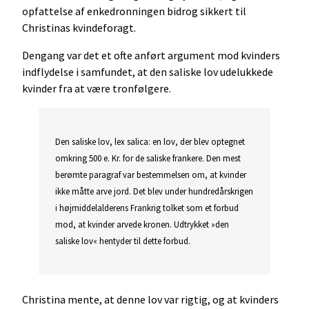
opfattelse af enkedronningen bidrog sikkert til
Christinas kvindeforagt.
Dengang var det et ofte anført argument mod kvinders
indflydelse i samfundet, at den saliske lov udelukkede
kvinder fra at være tronfølgere.
Den saliske lov, lex salica: en lov, der blev optegnet
omkring 500 e. Kr. for de saliske frankere. Den mest
berømte paragraf var bestemmelsen om, at kvinder
ikke måtte arve jord. Det blev under hundredårskrigen
i højmiddelalderens Frankrig tolket som et forbud
mod, at kvinder arvede kronen. Udtrykket »den
saliske lov« hentyder til dette forbud.
Christina mente, at denne lov var rigtig, og at kvinders