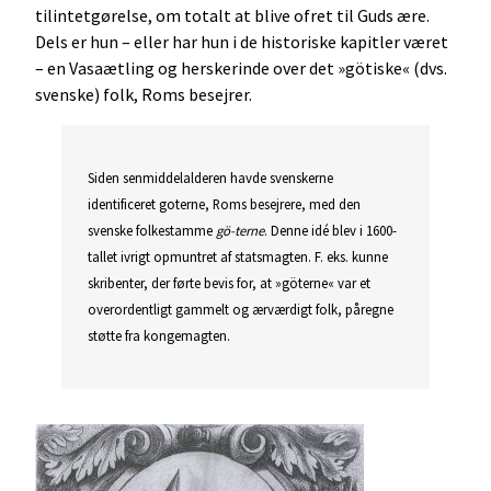
tilintetgørelse, om totalt at blive ofret til Guds ære.
Dels er hun – eller har hun i de historiske kapitler været
– en Vasaætling og herskerinde over det »götiske« (dvs.
svenske) folk, Roms besejrer.
Siden senmiddelalderen havde svenskerne
identificeret goterne, Roms besejrere, med den
svenske folkestamme
gö-terne
. Denne idé blev i 1600-
tallet ivrigt opmuntret af statsmagten. F. eks. kunne
skribenter, der førte bevis for, at »göterne« var et
overordentligt gammelt og ærværdigt folk, påregne
støtte fra kongemagten.