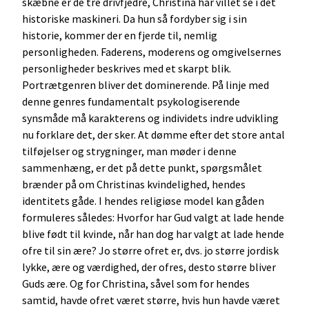
skæbne er de tre drivfjedre, Christina har villet se i det
historiske maskineri. Da hun så fordyber sig i sin
historie, kommer der en fjerde til, nemlig
personligheden. Faderens, moderens og omgivelsernes
personligheder beskrives med et skarpt blik.
Portrætgenren bliver det dominerende. På linje med
denne genres fundamentalt psykologiserende
synsmåde må karakterens og individets indre udvikling
nu forklare det, der sker. At dømme efter det store antal
tilføjelser og strygninger, man møder i denne
sammenhæng, er det på dette punkt, spørgsmålet
brænder på om Christinas kvindelighed, hendes
identitets gåde. I hendes religiøse model kan gåden
formuleres således: Hvorfor har Gud valgt at lade hende
blive født til kvinde, når han dog har valgt at lade hende
ofre til sin ære? Jo større ofret er, dvs. jo større jordisk
lykke, ære og værdighed, der ofres, desto større bliver
Guds ære. Og for Christina, såvel som for hendes
samtid, havde ofret været større, hvis hun havde været