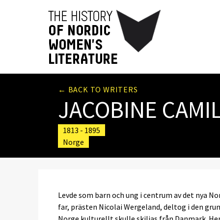
← BACK TO WRITERS
JACOBINE CAMI
1813 - 1895
Norge
Levde som barn och ung i centrum av det nya Nor
far, prästen Nicolai Wergeland, deltog i den gr
Norge kulturellt skulle skiljas från Danmark. H