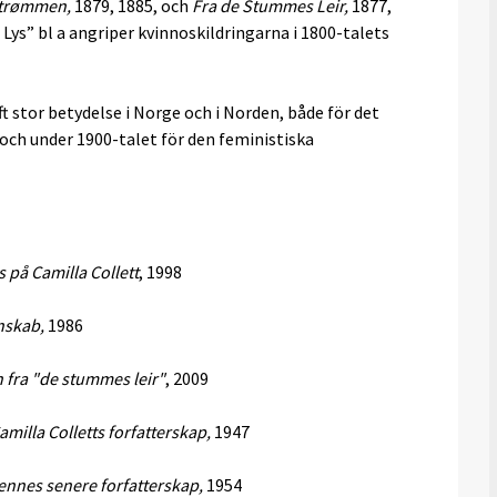
trømmen,
1879, 1885, och
Fra de Stummes Leir,
1877,
 Lys” bl a angriper kvinnoskildringarna i 1800-talets
t stor betydelse i Norge och i Norden, både för det
ch under 1900-talet för den feministiska
ys på Camilla Collett
, 1998
nskab,
1986
 fra "de stummes leir"
, 2009
Camilla Colletts forfatterskap,
1947
hennes senere forfatterskap,
1954