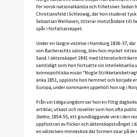
för norsk nationalkänsla och frihetsiver. Sedan 
Christiansfeld i Schleswig, där hon studerat tysk
Sebastian Welhaven, litterär motståndare till he
spår i författarskapet.
Under en längre vistelse i Hamburg 1836-37, där
von Bacherachts salong, blev hon mycket intre
Sand. I äktenskapet 1841 med litteraturkritikern o
samtidigt som hon fortsatte sin intellektuella
kvinnopolitiska essän “Nogle Strikketøisbetrag
änka 1851, upplöste hon hemmet och började en k
Europa, under sommaren uppehöll hon sig i Nor
Från sin tidiga ungdom var hon en flitig dagboks
artiklar, utkast och noveller som hon ofta pub
Døttre,
1854-55, ett grundläggande verk i den rea
uppfostran av flickor och äktenskapstvånget i d
en välskriven minnesbok där formen visar på de s