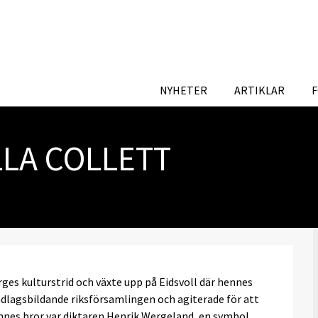
NYHETER
ARTIKLAR
LLA COLLETT
ges kulturstrid och växte upp på Eidsvoll där hennes
undlagsbildande riksförsamlingen och agiterade för att
ennes bror var diktaren Henrik Wergeland, en symbol