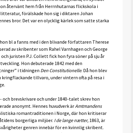
hon återvänt hem från Herrnhutarnas flickskola i
 litteratur, förälskade hon sig i diktaren Johan
nnes bror. Det var en olycklig kärlek som satte starka
 hon bl a fanns med i den blivande författaren Therese
sserad av skribenter som Rahel Varnhagen och George
ch juristen P.J. Collett fick hon fyra söner på sju år
 utveckling. Hon debuterade 1842 med den
tninger” i tidningen
Den Constitutionelle
. Då hon blev
ringflackande tillvaro, under vintern ofta på resa i
ge.
- och brevskrivare och under 1840-talet skrev hon
licerade anonymt. Hennes huvudverk är
Amtmandens
listiska romantraditionen i Norge, där hon kritiserar
åtidens borgerliga miljöer.
I de lange nætter,
1863, är
vårigheter genren innebär för en kvinnlig skribent.