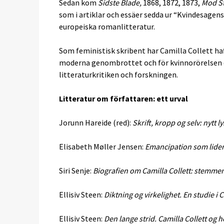
Sedan kom
Sidste Blade,
1868, 1872, 1873,
Mod S
som i artiklar och essäer sedda ur “Kvindesagens
europeiska romanlitteratur.
Som feministisk skribent har Camilla Collett haf
moderna genombrottet och för kvinnorörelsen o
litteraturkritiken och forskningen.
Litteratur om författaren: ett urval
Jorunn Hareide (red):
Skrift, kropp og selv: nytt l
Elisabeth Møller Jensen:
Emancipation som lide
Siri Senje:
Biografien om Camilla Collett: stemmen
Ellisiv Steen:
Diktning og virkelighet. En studie i 
Ellisiv Steen:
Den lange strid. Camilla Collett og 