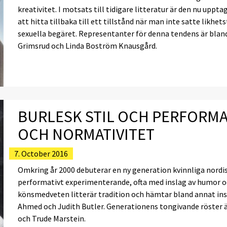
kreativitet. I motsats till tidigare litteratur är den nu up
att hitta tillbaka till ett tillstånd när man inte satte lik
sexuella begäret. Representanter för denna tendens är bland
Grimsrud och Linda Boström Knausgård.
BURLESK STIL OCH PERFORMAT
OCH NORMATIVITET
7. October 2016
Omkring år 2000 debuterar en ny generation kvinnliga nordis
performativt experimenterande, ofta med inslag av humor och 
könsmedveten litterär tradition och hämtar bland annat in
Ahmed och Judith Butler. Generationens tongivande röster är
och Trude Marstein.