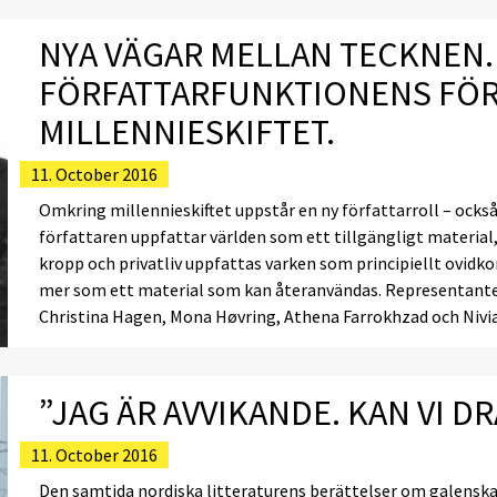
NYA VÄGAR MELLAN TECKNEN.
FÖRFATTARFUNKTIONENS FÖ
MILLENNIESKIFTET.
11. October 2016
Omkring millennieskiftet uppstår en ny författarroll – ocks
författaren uppfattar världen som ett tillgängligt material
kropp och privatliv uppfattas varken som principiellt ovidk
mer som ett material som kan återanvändas. Representanter 
Christina Hagen, Mona Høvring, Athena Farrokhzad och Nivi
”JAG ÄR AVVIKANDE. KAN VI DR
11. October 2016
Den samtida nordiska litteraturens berättelser om galensk