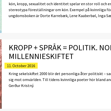
kön, kropp, sexualitet och identitet spelar en stor roll och 
stereotypa föreställningar om kön. Exempel på kvinnliga fö
ungdomsboken är Dorte Karrebæk, Lene Kaaberbøl, Inga Sæ
KROPP + SPRÅK = POLITIK. NO
MILLENNIESKIFTET
11. October 2016
Kring sekelskiftet 2000 blir det personliga åter politiskt – 
sig mot omvärlden. Till tidens kvinnliga poeter hör bland a
Gerður Kristný.