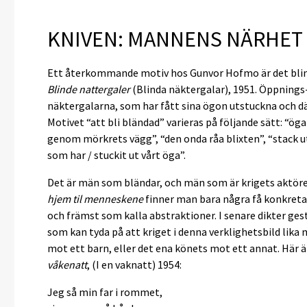
KNIVEN: MANNENS NÄRHET
Ett återkommande motiv hos Gunvor Hofmo är det blind
Blinde nattergaler
(Blinda näktergalar), 1951. Öppnings-
näktergalarna, som har fått sina ögon utstuckna och d
Motivet “att bli bländad” varieras på följande sätt: “ö
genom mörkrets vägg”, “den onda råa blixten”, “stack 
som har / stuckit ut vårt öga”.
Det är män som bländar, och män som är krigets aktörer
hjem til menneskene
finner man bara några få konkreta 
och främst som kalla abstraktioner. I senare dikter ges
som kan tyda på att kriget i denna verklighetsbild lik
mot ett barn, eller det ena könets mot ett annat. Här är
våkenatt
, (I en vaknatt) 1954:
Jeg så min far i rommet,