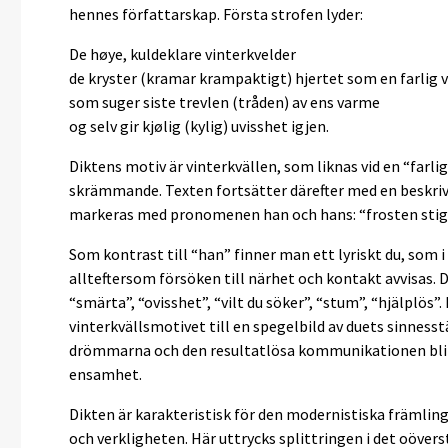
hennes författarskap. Första strofen lyder:
De høye, kuldeklare vinterkvelder
de kryster (kramar krampaktigt) hjertet som en farlig 
som suger siste trevlen (tråden) av ens varme
og selv gir kjølig (kylig) uvisshet igjen.
Diktens motiv är vinterkvällen, som liknas vid en “farli
skrämmande. Texten fortsätter därefter med en beskrivn
markeras med pronomenen han och hans: “frosten stige
Som kontrast till “han” finner man ett lyriskt du, som 
allteftersom försöken till närhet och kontakt avvisas. 
“smärta”, “ovisshet”, “vilt du söker”, “stum”, “hjälplös”.
vinterkvällsmotivet till en spegelbild av duets sinness
drömmarna och den resultatlösa kommunikationen blir 
ensamhet.
Dikten är karakteristisk för den modernistiska främlin
och verkligheten. Här uttrycks splittringen i det oöver