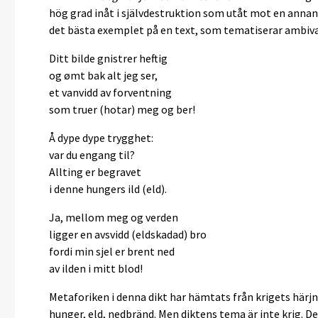
hög grad inåt i självdestruktion som utåt mot en anna
det bästa exemplet på en text, som tematiserar ambival
Ditt bilde gnistrer heftig
og ømt bak alt jeg ser,
et vanvidd av forventning
som truer (hotar) meg og ber!
Å dype dype trygghet:
var du engang til?
Allting er begravet
i denne hungers ild (eld).
Ja, mellom meg og verden
ligger en avsvidd (eldskadad) bro
fordi min sjel er brent ned
av ilden i mitt blod!
Metaforiken i denna dikt har hämtats från krigets härjni
hunger, eld, nedbränd. Men diktens tema är inte krig. Det