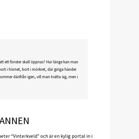
tt ett fönster skall öppnas? Hur länge kan man
bort i hörnet, bort i mörkret, där giriga händer
kommer därifrån igen, vill man tvätta sig, men i
MANNEN
er “Vinterkveld” och är en kylig portal in i