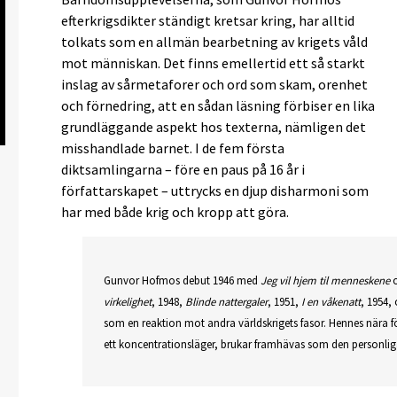
efterkrigsdikter ständigt kretsar kring, har alltid
tolkats som en allmän bearbetning av krigets våld
mot människan. Det finns emellertid ett så starkt
inslag av sårmetaforer och ord som skam, orenhet
och förnedring, att en sådan läsning förbiser en lika
grundläggande aspekt hos texterna, nämligen det
misshandlade barnet. I de fem första
diktsamlingarna – före en paus på 16 år i
författarskapet – uttrycks en djup disharmoni som
har med både krig och kropp att göra.
Gunvor Hofmos debut 1946 med
Jeg vil hjem til menneskene
o
virkelighet
, 1948,
Blinde nattergaler
, 1951,
I en våkenatt
, 1954,
som en reaktion mot andra världskrigets fasor. Hennes nära fö
ett koncentrationsläger, brukar framhävas som den personliga