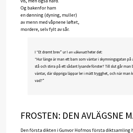
vis, men også hård.
Og bakenfor ham
en dønning (dyning, muller)
av menn med våpnene løftet,
mordere, selv fylt av sår.
I “Et drømt brev” ur I
en våkenatt
heter det:
“Hur länge är man ett barn som väntar i skymningsgatan på a
stå och stirra på ett sådant lysande fönster? Till slut går man 
väntar, där slippriga läppar ler i mätt trygghet, och när man 
vad?”
FROSTEN: DEN AVLÄGSNE 
Den första dikten i Gunvor Hofmos första diktsamling het