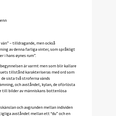
venn
g vän” – tilldragande, men också
ing av denna farliga vinter, som språkligt
r i hans øynes rum”.
i begynnelsen är varmt men som blir kallare
Duets tillstånd karakteriseras med ord som
 I de sista två stroferna vänds
tämning, och avståndet, kylan, de oförlösta
till bilder av människans bottenlösa
gskänslan och avgrunden mellan individen
stigliga avståndet mellan ett “du” och en