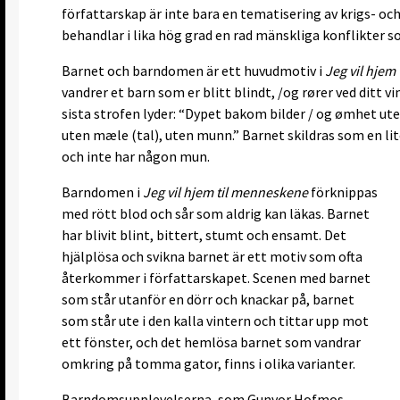
författarskap är inte bara en tematisering av krigs- oc
behandlar i lika hög grad en rad mänskliga konflikter s
Barnet och barndomen är ett huvudmotiv i
Jeg vil hjem
vandrer et barn som er blitt blindt, /og rører ved ditt vi
sista strofen lyder: “Dypet bakom bilder / og ømhet u
uten mæle (tal), uten munn.” Barnet skildras som en lit
och inte har någon mun.
Barndomen i
Jeg vil hjem til menneskene
förknippas
med rött blod och sår som aldrig kan läkas. Barnet
har blivit blint, bittert, stumt och ensamt. Det
hjälplösa och svikna barnet är ett motiv som ofta
återkommer i författarskapet. Scenen med barnet
som står utanför en dörr och knackar på, barnet
som står ute i den kalla vintern och tittar upp mot
ett fönster, och det hemlösa barnet som vandrar
omkring på tomma gator, finns i olika varianter.
Barndomsupplevelserna, som Gunvor Hofmos