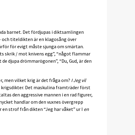
a barnet. Det fördjupas i diktsamlingen
 och titeldikten är en klagosång över
ärför för evigt måste sjunga om smärtan.
gats skrik / mot knivens egg”, “något flammar
ut de djupa drömmarögonen”, “Du, Gud, är den
, men vilket krig är det fråga om?
I Jeg vil
krigsdikter. Det maskulina framträder först
taltas den aggressive mannen i en rad figurer,
a mycket handlar om den vuxnes övergrepp
 en strof från dikten “Jeg har våket” ur I
en