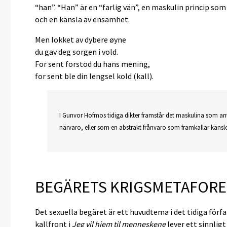
“han”. “Han” är en “farlig vän”, en maskulin princip so
och en känsla av ensamhet.
Men lokket av dybere øyne
du gav deg sorgen i vold.
For sent forstod du hans mening,
for sent ble din lengsel kold (kall).
I Gunvor Hofmos tidiga dikter framstår det maskulina som an
närvaro, eller som en abstrakt frånvaro som framkallar käns
BEGÄRETS KRIGSMETAFORE
Det sexuella begäret är ett huvudtema i det tidiga förf
kallfront i
Jeg vil hjem til menneskene
lever ett sinnligt