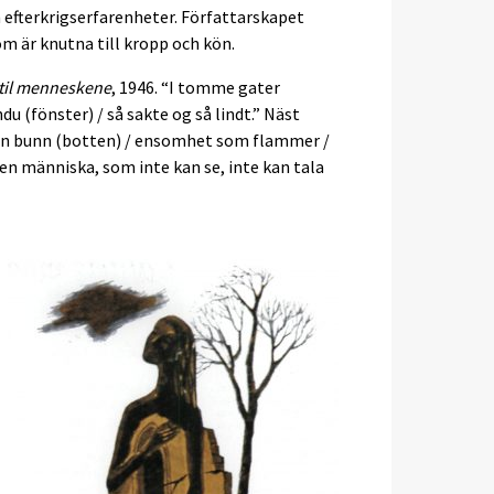
h efterkrigserfarenheter. Författarskapet
om är knutna till kropp och kön.
 til menneskene
, 1946. “I tomme gater
ndu (fönster) / så sakte og så lindt.” Näst
ten bunn (botten) / ensomhet som flammer /
en människa, som inte kan se, inte kan tala