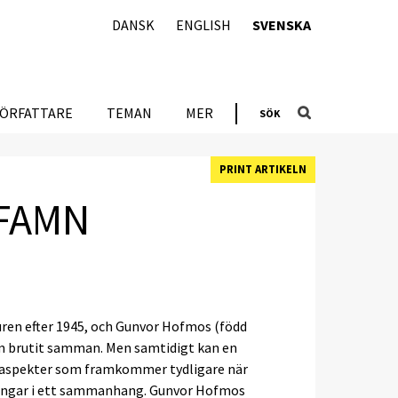
DANSK
ENGLISH
SVENSKA
FÖRFATTARE
TEMAN
MER
SÖK
PRINT ARTIKELN
SFAMN
uren efter 1945, och Gunvor Hofmos (född
som brutit samman. Men samtidigt kan en
t, aspekter som framkommer tydligare när
lingar i ett sammanhang. Gunvor Hofmos