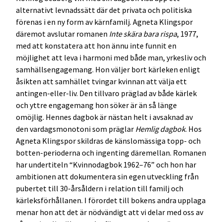
alternativt levnadssätt där det privata och politiska
förenas i en ny form av kärnfamilj. Agneta Klingspor
däremot avslutar romanen
Inte skära bara rispa
, 1977,
med att konstatera att hon ännu inte funnit en
möjlighet att leva i harmoni med både man, yrkesliv och
samhällsengagemang. Hon väljer bort kärleken enligt
åsikten att samhället tvingar kvinnan att välja ett
antingen-eller-liv. Den tillvaro präglad av både kärlek
och yttre engagemang hon söker är än så länge
omöjlig. Hennes dagbok är nästan helt i avsaknad av
den vardagsmonotoni som präglar
Hemlig dagbok
. Hos
Agneta Klingspor skildras de känslomässiga topp- och
botten-perioderna och ingenting däremellan. Romanen
har undertiteln “Kvinnodagbok 1962–76” och hon har
ambitionen att dokumentera sin egen utveckling från
pubertet till 30-årsåldern i relation till familj och
kärleksförhållanen. I förordet till bokens andra upplaga
menar hon att det är nödvändigt att vi delar med oss av