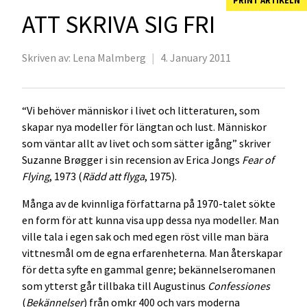
ATT SKRIVA SIG FRI
Skriven av:
Lena Malmberg
|
4. January 2011
“Vi behöver människor i livet och litteraturen, som
skapar nya modeller för längtan och lust. Människor
som väntar allt av livet och som sätter igång” skriver
Suzanne Brøgger i sin recension av Erica Jongs
Fear of
Flying
, 1973 (
Rädd att flyga
, 1975).
Många av de kvinnliga författarna på 1970-talet sökte
en form för att kunna visa upp dessa nya modeller. Man
ville tala i egen sak och med egen röst ville man bära
vittnesmål om de egna erfarenheterna. Man återskapar
för detta syfte en gammal genre; bekännelseromanen
som ytterst går tillbaka till Augustinus
Confessiones
(
Bekännelser
) från omkr 400 och vars moderna