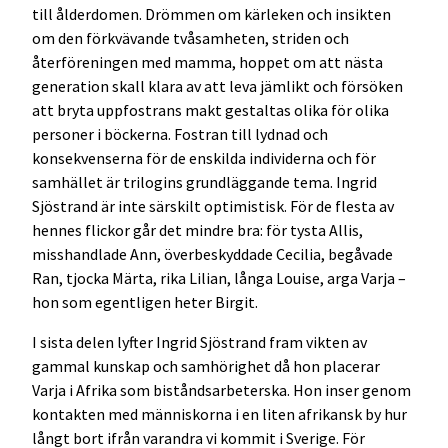
till ålderdomen. Drömmen om kärleken och insikten
om den förkvävande tvåsamheten, striden och
återföreningen med mamma, hoppet om att nästa
generation skall klara av att leva jämlikt och försöken
att bryta uppfostrans makt gestaltas olika för olika
personer i böckerna. Fostran till lydnad och
konsekvenserna för de enskilda individerna och för
samhället är trilogins grundläggande tema. Ingrid
Sjöstrand är inte särskilt optimistisk. För de flesta av
hennes flickor går det mindre bra: för tysta Allis,
misshandlade Ann, överbeskyddade Cecilia, begåvade
Ran, tjocka Märta, rika Lilian, långa Louise, arga Varja –
hon som egentligen heter Birgit.
I sista delen lyfter Ingrid Sjöstrand fram vikten av
gammal kunskap och samhörighet då hon placerar
Varja i Afrika som biståndsarbeterska. Hon inser genom
kontakten med människorna i en liten afrikansk by hur
långt bort ifrån varandra vi kommit i Sverige. För