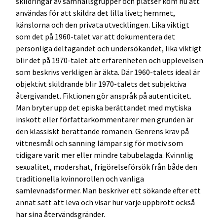
skildringar av samhällsgrupper och platser kom nu att
användas för att skildra det lilla livet; hemmet,
känslorna och den privata utvecklingen. Lika viktigt
som det på 1960-talet var att dokumentera det
personliga deltagandet och undersökandet, lika viktigt
blir det på 1970-talet att erfarenheten och upplevelsen
som beskrivs verkligen är äkta. Där 1960-talets ideal är
objektivt skildrande blir 1970-talets det subjektiva
återgivandet. Fiktionen gör anspråk på autenticitet.
Man bryter upp det episka berättandet med mytiska
inskott eller författarkommentarer men grunden är
den klassiskt berättande romanen. Genrens krav på
vittnesmål och sanning lämpar sig för motiv som
tidigare varit mer eller mindre tabubelagda. Kvinnlig
sexualitet, modershat, frigörelseförsök från både den
traditionella kvinnorollen och vanliga
samlevnadsformer. Man beskriver ett sökande efter ett
annat sätt att leva och visar hur varje uppbrott också
har sina återvändsgränder.