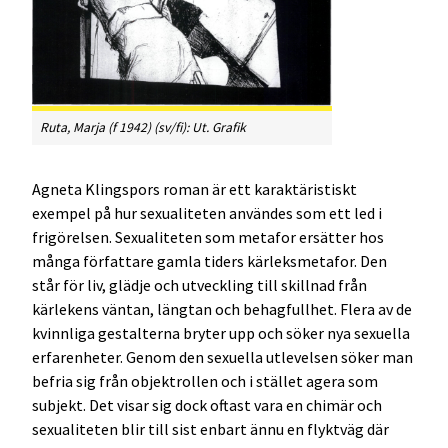
Ruta, Marja (f 1942) (sv/fi): Ut. Grafik
Agneta Klingspors roman är ett karaktäristiskt
exempel på hur sexualiteten användes som ett led i
frigörelsen. Sexualiteten som metafor ersätter hos
många författare gamla tiders kärleksmetafor. Den
står för liv, glädje och utveckling till skillnad från
kärlekens väntan, längtan och behagfullhet. Flera av de
kvinnliga gestalterna bryter upp och söker nya sexuella
erfarenheter. Genom den sexuella utlevelsen söker man
befria sig från objektrollen och i stället agera som
subjekt. Det visar sig dock oftast vara en chimär och
sexualiteten blir till sist enbart ännu en flyktväg där