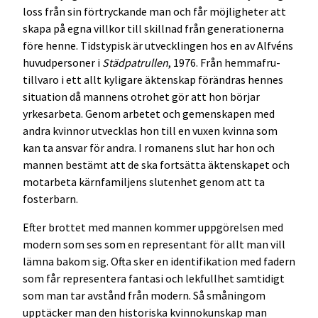
loss från sin förtryckande man och får möjligheter att
skapa på egna villkor till skillnad från generationerna
före henne. Tidstypisk är utvecklingen hos en av Alfvéns
huvudpersoner i
Städpatrullen
, 1976. Från hemmafru-
tillvaro i ett allt kyligare äktenskap förändras hennes
situation då mannens otrohet gör att hon börjar
yrkesarbeta. Genom arbetet och gemenskapen med
andra kvinnor utvecklas hon till en vuxen kvinna som
kan ta ansvar för andra. I romanens slut har hon och
mannen bestämt att de ska fortsätta äktenskapet och
motarbeta kärnfamiljens slutenhet genom att ta
fosterbarn.
Efter brottet med mannen kommer uppgörelsen med
modern som ses som en representant för allt man vill
lämna bakom sig. Ofta sker en identifikation med fadern
som får representera fantasi och lekfullhet samtidigt
som man tar avstånd från modern. Så småningom
upptäcker man den historiska kvinnokunskap man