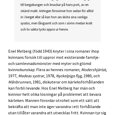
till bergakungen och knackar på hans port, av en
okänd makt. Antingen försvinner hon sedan för alltid
in i berget eller så kan hon ses sköta sina vanliga
sysslor, men långsamt och som i sömn medan kraft
och liv sakta tycks sippra ur henne.
Enel Melberg (född 1943) knyter i sina romaner ihop
kvinnans försök till uppror mot existerande familje-
och samlevnadsmönster med myter och glömd
kvinnokunskap. Flera av hennes romaner,
Modershjärtat
,
1977,
Medeas systrar
, 1978,
Nyckelpiga flyg
, 1980, och
Månbrunnen
, 1981, diskuterar om kärleksförhållanden
kan förbli levande. Hos Enel Melberg har män och
kvinnor helt olika lösningar på problemet att bevara
kärleken. Mannen förordar otrohet som ett sätt att
bekräfta att man inte äger varandra i ett förhållande
utan tillåter varandra att utvecklas fritt. Kvinnan tyr sig