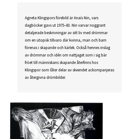
Agneta Klingspors förebild är Anaïs Nin, vars
dagböcker gavs ut 1975–83. Nin varvar noggrant
detaljerade beskrivningar av sitt liv med drömmar
om en utopisk tillvaro där kvinna, man och barn
förenas i skapande och kärlek. Också hennes inslag
av drömmar och idén om nattjaget som i sig bär
fröet till människans skapande återfinns hos
Klingspor som låter delar av skeendet ackompanjeras
av återgivna drömbilder.