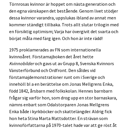
Törnrosas kvinnor är hoppet om nästa generation och
den egna vänskapen det bestående. Genom livet stödjer
dessa kvinnor varandra, uppslukas ibland av annat men
kommer ständigt tillbaka. Trots allt slutar trilogin med
en försiktig optimism; Varja har övergivit det svarta och
börjat måla med färg igen. Och hon är inte rädd!
1975 proklamerades av FN som internationella
kvinnoåret. Förstamajboken det året hette
Kvinnobilder
och gavs ut av Grupp 8, Svenska Kvinnors
Vänsterförbund och Ordfront. Den såldes vid
förstamajdemonstrationer runt om i Sverige och
innehöll bl a en berättelse om Jonas Mellgrens Enka,
född 1842, årsbarn med folkskolan. Hennes barnbarn
frågar sig varför hon, som drog upp en stor barnaskara,
nämns enbart som Odalstorparen Jonas Mellgrens
Enka både i kyrkböcker och skattelängder. Aldrig fick
hon heta Stina Marta Mattsdotter. En strävan som
kvinnoförfattarna på 1970-talet hade var att ge röst åt