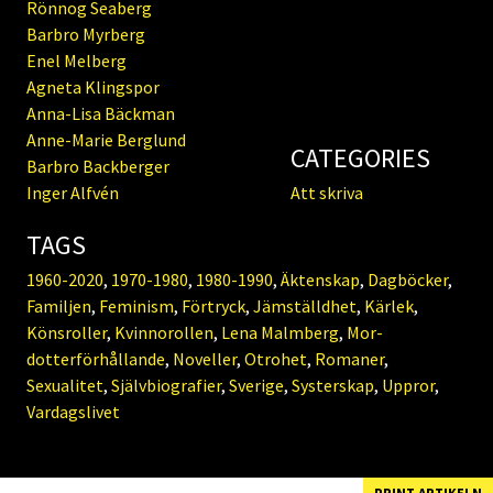
Rönnog Seaberg
Barbro Myrberg
Enel Melberg
Agneta Klingspor
Anna-Lisa Bäckman
Anne-Marie Berglund
CATEGORIES
Barbro Backberger
Inger Alfvén
Att skriva
TAGS
1960-2020
,
1970-1980
,
1980-1990
,
Äktenskap
,
Dagböcker
,
Familjen
,
Feminism
,
Förtryck
,
Jämställdhet
,
Kärlek
,
Könsroller
,
Kvinnorollen
,
Lena Malmberg
,
Mor-
dotterförhållande
,
Noveller
,
Otrohet
,
Romaner
,
Sexualitet
,
Självbiografier
,
Sverige
,
Systerskap
,
Uppror
,
Vardagslivet
PRINT ARTIKELN