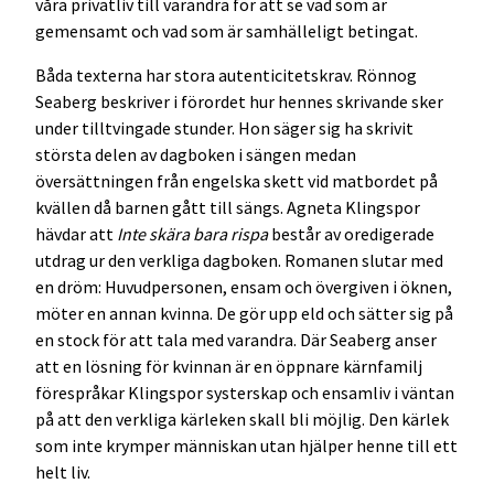
våra privatliv till varandra för att se vad som är
gemensamt och vad som är samhälleligt betingat.
Båda texterna har stora autenticitetskrav. Rönnog
Seaberg beskriver i förordet hur hennes skrivande sker
under tilltvingade stunder. Hon säger sig ha skrivit
största delen av dagboken i sängen medan
översättningen från engelska skett vid matbordet på
kvällen då barnen gått till sängs. Agneta Klingspor
hävdar att
Inte skära bara rispa
består av oredigerade
utdrag ur den verkliga dagboken. Romanen slutar med
en dröm: Huvudpersonen, ensam och övergiven i öknen,
möter en annan kvinna. De gör upp eld och sätter sig på
en stock för att tala med varandra. Där Seaberg anser
att en lösning för kvinnan är en öppnare kärnfamilj
förespråkar Klingspor systerskap och ensamliv i väntan
på att den verkliga kärleken skall bli möjlig. Den kärlek
som inte krymper människan utan hjälper henne till ett
helt liv.