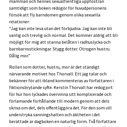
mamman och hennes sexualfientliga uppfostran
samtidigt som boken redogör för huvudpersonens
försök att fly barndomen genom olika sexuella
relationer:
“Jag kan inte leva utan det förbjudna. Jag kan inte bli
vanlig och trevlig och normal. Det kommer aldrig att bli
möjligt för mig att stanna belåten i radhuslycka och
barnbarnsstickningar. Stygg dotter. Otrogen hustru.
Dålig mor.”
Rollen som dotter, hustru, mor är det ständigt
närvarande motivet hos Thorvall. Ett jag talar och
bekänner för att ibland kommenteras av författaren i
fiktionsbrytande syfte. Kerstin Thorvall har redogjort
för hur hon lyckades övervinna sitt komplicerade och
förlamande förhållande till modern genom att dels
skriva om det, dels offentliggöra det. För den som vill
understryka sanningshalten och äktheten i det
berättade är dagboken en naturlig form. Två författare