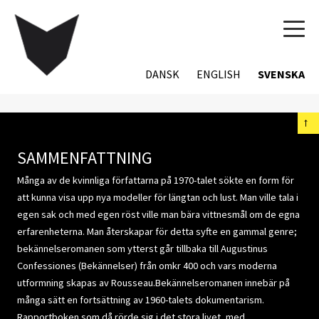
TOG
NAVI
DANSK
ENGLISH
SVENSKA
←
SAMMENFATTNING
Många av de kvinnliga författarna på 1970-talet sökte en form för
att kunna visa upp nya modeller för längtan och lust. Man ville tala i
egen sak och med egen röst ville man bära vittnesmål om de egna
erfarenheterna. Man återskapar för detta syfte en gammal genre;
bekännelseromanen som ytterst går tillbaka till Augustinus
Confessiones (Bekännelser) från omkr 400 och vars moderna
utformning skapas av Rousseau.Bekännelseromanen innebär på
många sätt en fortsättning av 1960-talets dokumentarism.
Rapportboken som då rörde sig i det stora livet, med