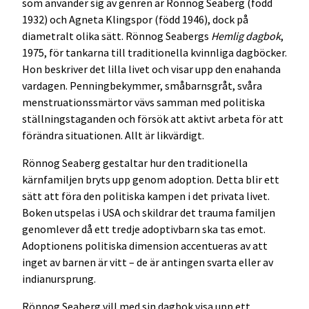
som använder sig av genren är Rönnog Seaberg (född
1932) och Agneta Klingspor (född 1946), dock på
diametralt olika sätt. Rönnog Seabergs
Hemlig dagbok
,
1975, för tankarna till traditionella kvinnliga dagböcker.
Hon beskriver det lilla livet och visar upp den enahanda
vardagen. Penningbekymmer, småbarnsgråt, svåra
menstruationssmärtor vävs samman med politiska
ställningstaganden och försök att aktivt arbeta för att
förändra situationen. Allt är likvärdigt.
Rönnog Seaberg gestaltar hur den traditionella
kärnfamiljen bryts upp genom adoption. Detta blir ett
sätt att föra den politiska kampen i det privata livet.
Boken utspelas i USA och skildrar det trauma familjen
genomlever då ett tredje adoptivbarn ska tas emot.
Adoptionens politiska dimension accentueras av att
inget av barnen är vitt – de är antingen svarta eller av
indianursprung.
Rönnog Seaberg vill med sin dagbok visa upp ett