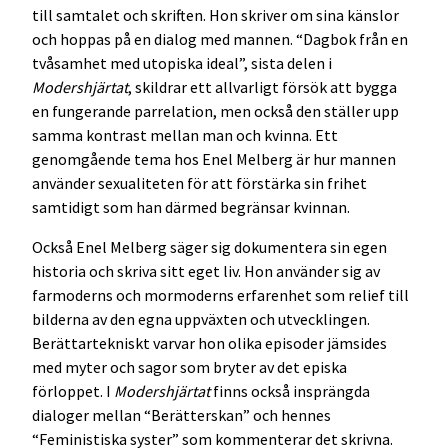
till samtalet och skriften. Hon skriver om sina känslor
och hoppas på en dialog med mannen. “Dagbok från en
tvåsamhet med utopiska ideal”, sista delen i
Modershjärtat
, skildrar ett allvarligt försök att bygga
en fungerande parrelation, men också den ställer upp
samma kontrast mellan man och kvinna. Ett
genomgående tema hos Enel Melberg är hur mannen
använder sexualiteten för att förstärka sin frihet
samtidigt som han därmed begränsar kvinnan.
Också Enel Melberg säger sig dokumentera sin egen
historia och skriva sitt eget liv. Hon använder sig av
farmoderns och mormoderns erfarenhet som relief till
bilderna av den egna uppväxten och utvecklingen.
Berättartekniskt varvar hon olika episoder jämsides
med myter och sagor som bryter av det episka
förloppet. I
Modershjärtat
finns också insprängda
dialoger mellan “Berätterskan” och hennes
“Feministiska syster” som kommenterar det skrivna.