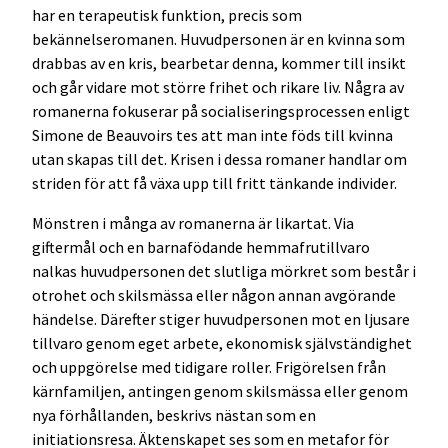
har en terapeutisk funktion, precis som
bekännelseromanen. Huvudpersonen är en kvinna som
drabbas av en kris, bearbetar denna, kommer till insikt
och går vidare mot större frihet och rikare liv. Några av
romanerna fokuserar på socialiseringsprocessen enligt
Simone de Beauvoirs tes att man inte föds till kvinna
utan skapas till det. Krisen i dessa romaner handlar om
striden för att få växa upp till fritt tänkande individer.
Mönstren i många av romanerna är likartat. Via
giftermål och en barnafödande hemmafrutillvaro
nalkas huvudpersonen det slutliga mörkret som består i
otrohet och skilsmässa eller någon annan avgörande
händelse. Därefter stiger huvudpersonen mot en ljusare
tillvaro genom eget arbete, ekonomisk självständighet
och uppgörelse med tidigare roller. Frigörelsen från
kärnfamiljen, antingen genom skilsmässa eller genom
nya förhållanden, beskrivs nästan som en
initiationsresa. Äktenskapet ses som en metafor för