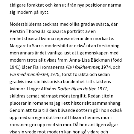
tidigare föraktat och kan utifrån nya positioner närma
sig modern på nytt.
Modersbilderna tecknas med olika grad av svärta, där
Kerstin Thorvalls kolsvarta porträtt av en
renhetsfixerad kvinna representerar den mörkaste.
Margareta Sarris modersbild är också utan försköning
men annars är det vanliga just att gemenskapen med
modern trots allt visas fram. Anna-Lisa Bäckman (född
1941) låter Fia i romanerna
Fia i folkhemmet
, 1974, och
Fia med manifestet
, 1975, först förakta och sedan
gradvis inse sin historiska bundenhet till släktens
kvinnor. I Inger Alfvéns
Dotter till en dotter
, 1977,
skildras temat närmast mönstergillt. Redan titeln
placerar in romanens jag i ett historiskt sammanhang.
Genom att tala till den blivande dottern gör hon också
upp med sin egen dottersroll liksom hennes mor i
romanen gör upp med sin mor. Då hon äntligen vågar
visa sin vrede mot modern kan hon gå vidare och