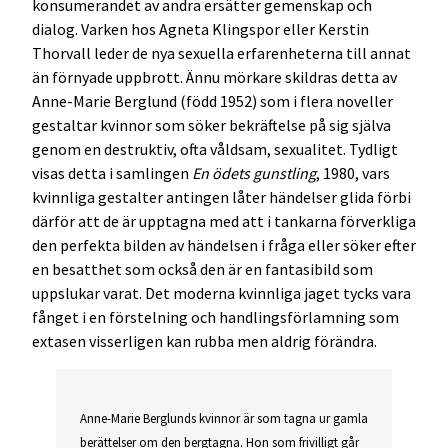
konsumerandet av andra ersätter gemenskap och
dialog. Varken hos Agneta Klingspor eller Kerstin
Thorvall leder de nya sexuella erfarenheterna till annat
än förnyade uppbrott. Ännu mörkare skildras detta av
Anne-Marie Berglund (född 1952) som i flera noveller
gestaltar kvinnor som söker bekräftelse på sig själva
genom en destruktiv, ofta våldsam, sexualitet. Tydligt
visas detta i samlingen
En ödets gunstling
, 1980, vars
kvinnliga gestalter antingen låter händelser glida förbi
därför att de är upptagna med att i tankarna förverkliga
den perfekta bilden av händelsen i fråga eller söker efter
en besatthet som också den är en fantasibild som
uppslukar varat. Det moderna kvinnliga jaget tycks vara
fånget i en förstelning och handlingsförlamning som
extasen visserligen kan rubba men aldrig förändra.
Anne-Marie Berglunds kvinnor är som tagna ur gamla
berättelser om den bergtagna. Hon som frivilligt går