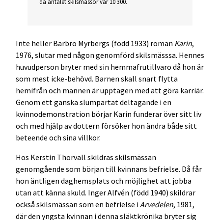
då antalet skilsmässor var 10 300.
Inte heller Barbro Myrbergs (född 1933) roman
Karin
,
1976, slutar med någon genomförd skilsmässsa. Hennes
huvudperson bryter med sin hemmafrutillvaro då hon är
som mest icke-behövd. Barnen skall snart flytta
hemifrån och mannen är upptagen med att göra karriär.
Genom ett ganska slumpartat deltagande i en
kvinnodemonstration börjar Karin funderar över sitt liv
och med hjälp av dottern försöker hon ändra både sitt
beteende och sina villkor.
Hos Kerstin Thorvall skildras skilsmässan
genomgående som början till kvinnans befrielse. Då får
hon äntligen daghemsplats och möjlighet att jobba
utan att känna skuld. Inger Alfvén (född 1940) skildrar
också skilsmässan som en befrielse i
Arvedelen
, 1981,
där den yngsta kvinnan i denna släktkrönika bryter sig