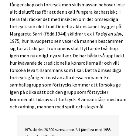
fångenskap och förtryck men skilsmässan behöver inte
alltid slutföras för att den skall fungera katharsiskt. I
flera fall räcker det med insikten om det ömsesidiga
förtryck som det traditionella äktenskapet bygger på.
Margareta Sarri (född 1944) skildrar t ex i
Ta dej en slav
,
1975, hur huvudpersonen växer då mannen bestämmer
sig för att skiljas. I romanens slut flyttar de två ihop
igen men nu enligt nya villkor. De har båda två upptäckt
hur kvävande de traditionella könsrollerna är och vill
försöka leva tillsammans som likar. Detta ömsesidiga
förtryck går igen i nästan alla dessa romaner. En
samhällsgrupp som förtrycks kommer att försöka ge
igen på olika sätt och den grupp som förtrycker
kommer att lida av sitt förtryck. Kvinnan slåss med ironi
och ordning, mannen med sprit och slagsmål.
1974 skildes 26 800 svenska par. Att jämföra med 1955