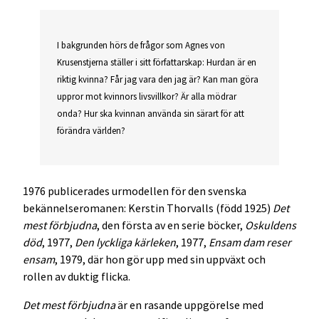
I bakgrunden hörs de frågor som Agnes von
Krusenstjerna ställer i sitt författarskap: Hurdan är en
riktig kvinna? Får jag vara den jag är? Kan man göra
uppror mot kvinnors livsvillkor? Är alla mödrar
onda? Hur ska kvinnan använda sin särart för att
förändra världen?
1976 publicerades urmodellen för den svenska
bekännelseromanen: Kerstin Thorvalls (född 1925)
Det
mest förbjudna
, den första av en serie böcker,
Oskuldens
död
, 1977,
Den lyckliga kärleken
, 1977,
Ensam dam reser
ensam
, 1979, där hon gör upp med sin uppväxt och
rollen av duktig flicka.
Det mest förbjudna
är en rasande uppgörelse med