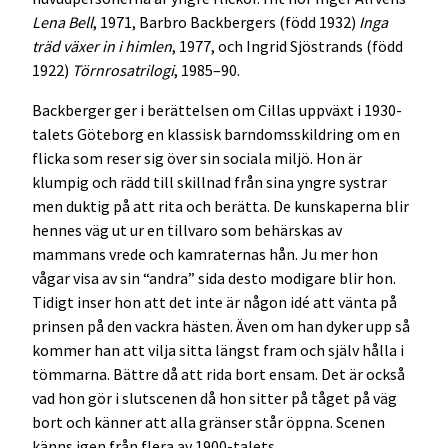
Lena Bell
, 1971, Barbro Backbergers (född 1932)
Inga
träd växer in i himlen
, 1977, och Ingrid Sjöstrands (född
1922)
Törnrosatrilogi
, 1985–90.
Backberger ger i berättelsen om Cillas uppväxt i 1930-
talets Göteborg en klassisk barndomsskildring om en
flicka som reser sig över sin sociala miljö. Hon är
klumpig och rädd till skillnad från sina yngre systrar
men duktig på att rita och berätta. De kunskaperna blir
hennes väg ut ur en tillvaro som behärskas av
mammans vrede och kamraternas hån. Ju mer hon
vågar visa av sin “andra” sida desto modigare blir hon.
Tidigt inser hon att det inte är någon idé att vänta på
prinsen på den vackra hästen. Även om han dyker upp så
kommer han att vilja sitta längst fram och själv hålla i
tömmarna. Bättre då att rida bort ensam. Det är också
vad hon gör i slutscenen då hon sitter på tåget på väg
bort och känner att alla gränser står öppna. Scenen
känns igen från flera av 1900-talets