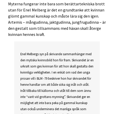
Myterna fungerar inte bara som berättartekniska brott
utan för Enel Melberg är det en grundtanke att kvinnan
glömt gammal kunskap och måste lära sig den igen.
Artemis – mångudinna, jaktgudinna, jungfrugudinna – är
den gestalt som tillsammans med häxan skall återge
kvinnan hennes kraft.
Enel Melbergs syn på skrivande sammanhänger med
den mytiska kvinnobild hon för fram. Skrivandet är en
urkraft som ges kvinnan för att hon skall gestalta den
kvinnliga verkligheten. I en enkät om vad den unga
prosan vill i BLM -79 beskriver hon hur skrivandet för
henne handlar om att både söka sig inåt och utåt.
Inåt tillbaka till källorna och utåt till dem som ännu
inte “varit vid grottans mynning”. Skrivandet ger en
möjlighet att inte bara peka på gammal kunskap
utan också underminera det manliga språk som