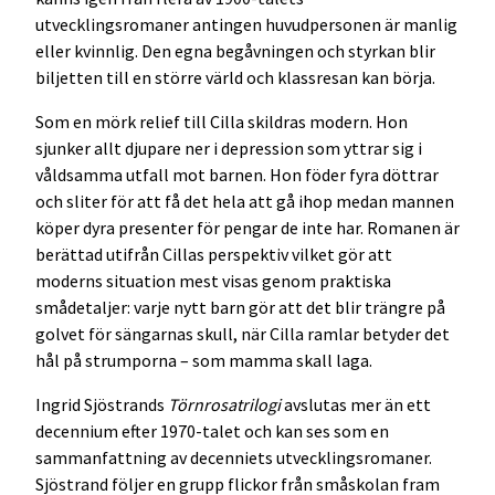
utvecklingsromaner antingen huvudpersonen är manlig
eller kvinnlig. Den egna begåvningen och styrkan blir
biljetten till en större värld och klassresan kan börja.
Som en mörk relief till Cilla skildras modern. Hon
sjunker allt djupare ner i depression som yttrar sig i
våldsamma utfall mot barnen. Hon föder fyra döttrar
och sliter för att få det hela att gå ihop medan mannen
köper dyra presenter för pengar de inte har. Romanen är
berättad utifrån Cillas perspektiv vilket gör att
moderns situation mest visas genom praktiska
smådetaljer: varje nytt barn gör att det blir trängre på
golvet för sängarnas skull, när Cilla ramlar betyder det
hål på strumporna – som mamma skall laga.
Ingrid Sjöstrands
Törnrosatrilogi
avslutas mer än ett
decennium efter 1970-talet och kan ses som en
sammanfattning av decenniets utvecklingsromaner.
Sjöstrand följer en grupp flickor från småskolan fram