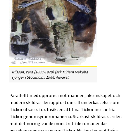
Nilsson, Vera (1888-1979) (sv): Miriam Makeba
sjunger i Stockholm, 1966. Akvarell
Parallellt med upproret mot mannen, äktenskapet och
modern skildras den uppfostran till underkastelse som
flickor utsätts för. Insikten att fina flickor inte är fria
flickor genomsyrar romanerna. Starkast skildras striden
mot det normgivande mönstret i de romaner där
huvudpersonerna är yngre flickor. Hit hör Inger Alfvéns