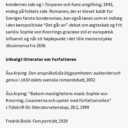
kvindernes side og i
Torparen och hans omgifning
, 1843,
endog på folkets side. Romanen, der er blevet kaldt for
Sveriges første bonderoman, kan også læses som et indlæg
i den kønspolitiske “Det går an”-debat om ægteskab og frit
samliv. Sophie von Knorrings graciøse stil er europæisk
influeret og når sit højdepunkt i det lille mesterstykke
Illusionerna
fra 1836.
Udvalgt litteratur om forfatteren
Åsa Arping:
Den anspråksfulla blygsamheten: auktoritet och
genus i 1830-talets svenska romandebatt
, 2002
Åsa Arping: "Bakom manlighetens mask: Sophie von
Knorring, Cousinerna och spelet med författarrollen"
i:
Tidskrift för litteraturvetenskap,
28:2, 1999
Fredrik Böök:
Fem porträtt
, 1929