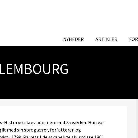
NYHEDER
ARTIKLER
FOR
LLEMBOURG
-Historie« skrev hun mere end 25 værker. Hun var
ift med sin sproglærer, forfatteren og
ist i 1799. Parrets lidenskabelige skilsmisse 1801,