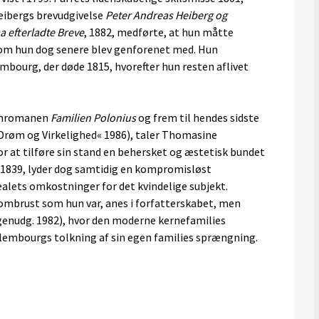
eibergs brevudgivelse
Peter Andreas Heiberg og
a efterladte Breve
, 1882, medførte, at hun måtte
 som hun dog senere blev genforenet med. Hun
lembourg, der døde 1815, hvorefter hun resten aflivet
tonromanen
Familien Polonius
og frem til hendes sidste
»Drøm og Virkelighed« 1986), taler Thomasine
at tilføre sin stand en behersket og æstetisk bundet
, 1839, lyder dog samtidig en kompromisløst
alets omkostninger for det kvindelige subjekt.
mbrust som hun var, anes i forfatterskabet, men
(genudg. 1982), hvor den moderne kernefamilies
bourgs tolkning af sin egen families sprængning.