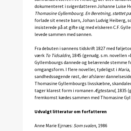
dokumenteret i svigerdatteren Johanne Luise H
Thomasine Gyllembourg. En Beretning, støttet pa
forlade sit eneste barn, Johan Ludvig Heiberg,
insisterede på at gifte sig med elskeren C.F. Gyl
levede sammen med sønnen.
Fra debuten i sønnens tidskrift 1827 med følje
værk
To Tidsaldre
, 1845 (genudg. s.m. novellen 
Gyllembourgs dannede og belærende stemme for 
omgangsform. I flere noveller, tydeligst i
Maria
sandhedssøgende røst, der afslører dannelseside
Thomasine Gyllembourgs livsskæbne, skandaleo
tager klarest form i romanen
Ægtestand
, 1835 
fremkomst kædes sammen med Thomasine Gyllem
Udvalgt litteratur om forfatteren
Anne Marie Ejrnæs:
Som svalen
, 1986