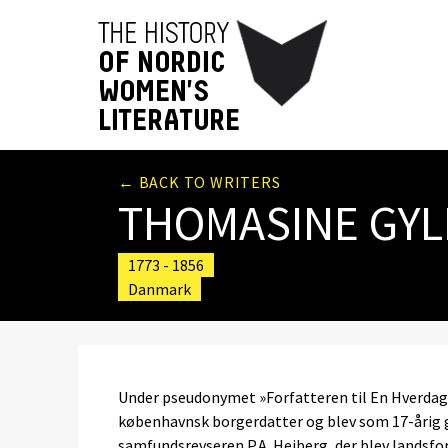
← BACK TO WRITERS
THOMASINE GY
1773 - 1856
Danmark
Under pseudonymet »Forfatteren til En Hverdags
københavnsk borgerdatter og blev som 17-årig g
samfundsrevseren P.A. Heiberg, der blev landsforv