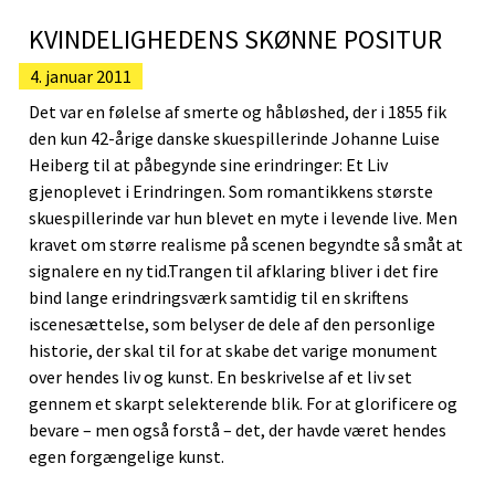
KVINDELIGHEDENS SKØNNE POSITUR
4. januar 2011
Det var en følelse af smerte og håbløshed, der i 1855 fik
den kun 42-årige danske skuespillerinde Johanne Luise
Heiberg til at påbegynde sine erindringer: Et Liv
gjenoplevet i Erindringen. Som romantikkens største
skuespillerinde var hun blevet en myte i levende live. Men
kravet om større realisme på scenen begyndte så småt at
signalere en ny tid.Trangen til afklaring bliver i det fire
bind lange erindringsværk samtidig til en skriftens
iscenesættelse, som belyser de dele af den personlige
historie, der skal til for at skabe det varige monument
over hendes liv og kunst. En beskrivelse af et liv set
gennem et skarpt selekterende blik. For at glorificere og
bevare – men også forstå – det, der havde været hendes
egen forgængelige kunst.