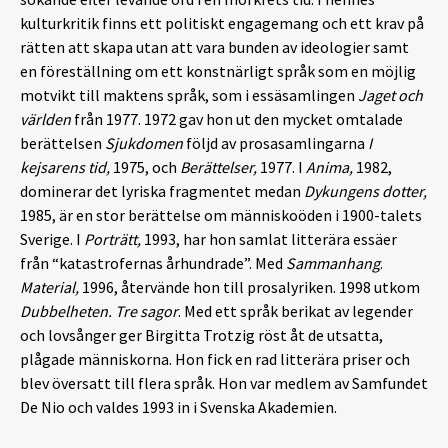
kulturkritik finns ett politiskt engagemang och ett krav på
rätten att skapa utan att vara bunden av ideologier samt
en föreställning om ett konstnärligt språk som en möjlig
motvikt till maktens språk, som i essäsamlingen
Jaget och
världen
från 1977. 1972 gav hon ut den mycket omtalade
berättelsen
Sjukdomen
följd av prosasamlingarna
I
kejsarens tid,
1975, och
Berättelser,
1977. I
Anima,
1982,
dominerar det lyriska fragmentet medan
Dykungens dotter,
1985, är en stor berättelse om människoöden i 1900-talets
Sverige. I
Porträtt,
1993, har hon samlat litterära essäer
från “katastrofernas århundrade”. Med
Sammanhang
.
Material,
1996, återvände hon till prosalyriken. 1998 utkom
Dubbelheten. Tre sagor
. Med ett språk berikat av legender
och lovsånger ger Birgitta Trotzig röst åt de utsatta,
plågade människorna. Hon fick en rad litterära priser och
blev översatt till flera språk. Hon var medlem av Samfundet
De Nio och valdes 1993 in i Svenska Akademien.