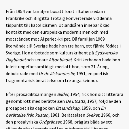
Från 1954 var familjen bosatt först i Italien sedan i
Frankrike och Birgitta Trotzig konverterade vid denna
tidpunkt till katolicismen. Utlandsåren innebar ökad
kontakt med den europeiska modernismen och med
motståndet mot Algeriet-kriget. Då familjen 1969
återvände till Sverige hade hon tre barn, ett fjärde föddes i
Sverige. Hon arbetade som kulturskribent på
Sydsvenska
Dagbladet
och senare
Aftonbladet
. Kritikerbanan hade hon
inlett ungefär samtidigt med att hon, som 21-åring,
debuterade med
Ur de älskandes liv,
1951, en poetisk
fragmentarisk berättelse om tre unga kvinnor.
Efter prosadiktsamlingen
Bilder,
1954, fick hon sitt litterära
genombrott med berättelsen
De utsatta,
1957, följd av den
prosapoetiska dagboken
Ett landskap,
1959, och
En
berättelse från kusten,
1961. Berättelsen
Sveket,
1966, och
den prosalyriska
Ordgränser,
1968, präglas båda av ett
sökande efter levande ord i en mörkrets tid. I hennes