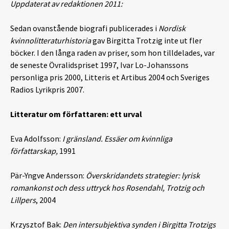
Uppdaterat av redaktionen 2011:
Sedan ovanstående biografi publicerades i
Nordisk
kvinnolitteraturhistoria
gav Birgitta Trotzig inte ut fler
böcker. I den långa raden av priser, som hon tilldelades, var
de seneste Övralidspriset 1997, Ivar Lo-Johanssons
personliga pris 2000, Litteris et Artibus 2004 och Sveriges
Radios Lyrikpris 2007.
Litteratur om författaren: ett urval
Eva Adolfsson:
I gränsland. Essäer om kvinnliga
författarskap,
1991
Pär-Yngve Andersson:
Överskridandets strategier: lyrisk
romankonst och dess uttryck hos Rosendahl, Trotzig och
Lillpers
, 2004
Krzysztof Bak:
Den intersubjektiva synden i Birgitta Trotzigs