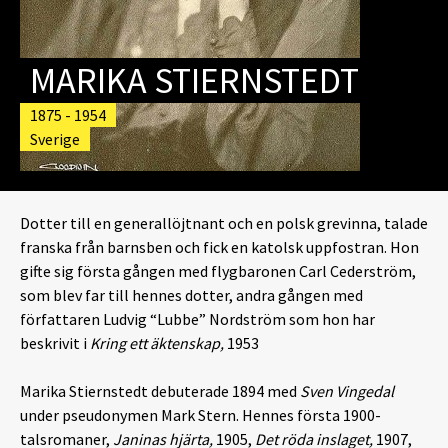
MARIKA STIERNSTEDT
1875 - 1954
Sverige
Dotter till en generallöjtnant och en polsk grevinna, talade
franska från barnsben och fick en katolsk uppfostran. Hon
gifte sig första gången med flygbaronen Carl Cederström,
som blev far till hennes dotter, andra gången med
författaren Ludvig “Lubbe” Nordström som hon har
beskrivit i
Kring ett äktenskap,
1953
Marika Stiernstedt debuterade 1894 med
Sven Vingedal
under pseudonymen Mark Stern. Hennes första 1900-
talsromaner,
Janinas
hjärta,
1905,
Det röda inslaget,
1907,