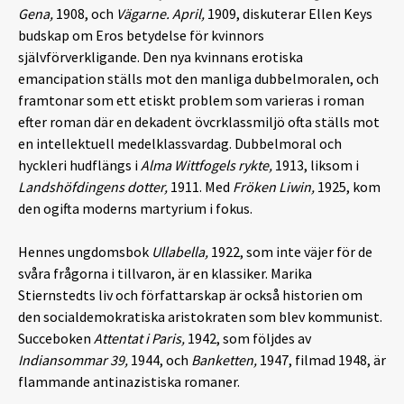
Gena,
1908, och
Vägarne. April,
1909, diskuterar Ellen Keys
budskap om Eros betydelse för kvinnors
självförverkligande. Den nya kvinnans erotiska
emancipation ställs mot den manliga dubbelmoralen, och
framtonar som ett etiskt problem som varieras i roman
efter roman där en dekadent övcrklassmiljö ofta ställs mot
en intellektuell medelklassvardag. Dubbelmoral och
hyckleri hudflängs i
Alma Wittfogels rykte,
1913, liksom i
Landshöfdingens dotter,
1911. Med
Fröken Liwin,
1925, kom
den ogifta moderns martyrium i fokus.
Hennes ungdomsbok
Ullabella,
1922, som inte väjer för de
svåra frågorna i tillvaron, är en klassiker. Marika
Stiernstedts liv och författarskap är också historien om
den socialdemokratiska aristokraten som blev kommunist.
Succeboken
Attentat i Paris,
1942, som följdes av
Indiansommar 39,
1944, och
Banketten,
1947, filmad 1948, är
flammande antinazistiska romaner.