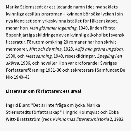
Marika Stiernstedt är ett ledande namn i det nya seklets
kvinnliga desillusionsroman – kvinnan bör söka lyckan i sin
nya identitet som yrkeskvinna istället för i äktenskapet,
menar hon.
Man glömmer ingenting,
1940, är den första
öppenhjärtiga skildringen av en kvinnlig alkoholist i svensk
litteratur. Förutom omkring 20 romaner har hon skrivit
memoarer,
Mitt och de mina,
1928,
Adjö min gröna ungdom,
1930, och
Mest sanning,
1948, reseskildringar,
Spegling i en
skärva,
1936, och noveller. Hon var ordförande i Sveriges
Författareförening 1931-36 och sekreterare i Samfundet De
Nio 1940-43.
Litteratur om författaren: ett urval
Ingrid Elam: "Det är inte fråga om lycka. Marika
Stiernstedts författarskap" i: Ingrid Holmqvist och Ebba
Witt-Brattström (red):
Kvinnornas litteraturhistoria
2, 1982