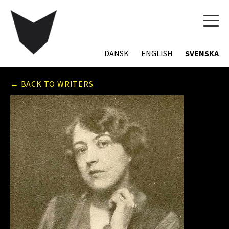
TOG
NAVI
DANSK
ENGLISH
SVENSKA
← BACK TO WRITERS