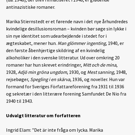
antinazistiske romaner.
Marika Stiernstedt er et førende navn i det nye århundredes
kvindelige desillusionsroman – kvinden bør søge sin lykke i
sin nye identitet som udearbejdende i stedet for i
ægteskabet, mener hun.
Man glömmer ingenting
, 1940, er
den første åbenhjertige skildring af en kvindelig
alkoholiker i den svenske litteratur. Ud over omkring 20
romaner har hun skrevet erindringer,
Mitt och de mina
,
1928,
Adjö min gröna ungdom
, 1930, og
Mest sanning
, 1948,
rejsebøger,
Spegling i en skärva
, 1936, og noveller. Hun var
formand for Sveriges Författareförening fra 1931 til 1936
og sekretær i den litterære forening Samfundet De Nio fra
1940 til 1943.
Udvalgt litteratur om forfatteren
Ingrid Elam: "Det är inte fråga om lycka. Marika