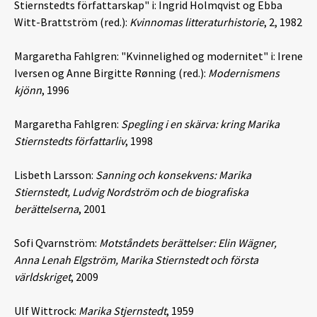
Stiernstedts författarskap" i: Ingrid Holmqvist og Ebba
Witt-Brattström (red.):
Kvinnomas litteraturhistorie
, 2, 1982
Margaretha Fahlgren: "Kvinnelighed og modernitet" i: Irene
Iversen og Anne Birgitte Rønning (red.):
Modernismens
kjönn
, 1996
Margaretha Fahlgren:
Spegling i en skärva: kring Marika
Stiernstedts författarliv
, 1998
Lisbeth Larsson:
Sanning och konsekvens: Marika
Stiernstedt, Ludvig Nordström och de biografiska
berättelserna
, 2001
Sofi Qvarnström:
Motståndets berättelser: Elin Wägner,
Anna Lenah Elgström, Marika Stiernstedt och första
världskriget
, 2009
Ulf Wittrock:
Marika Stjernstedt
, 1959