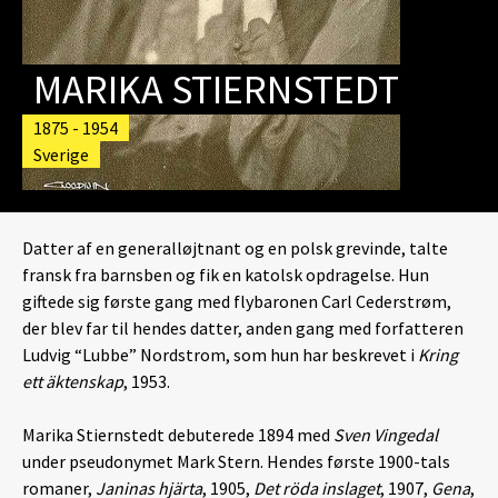
MARIKA STIERNSTEDT
1875 - 1954
Sverige
Datter af en generalløjtnant og en polsk grevinde, talte
fransk fra barnsben og fik en katolsk opdragelse. Hun
giftede sig første gang med flybaronen Carl Cederstrøm,
der blev far til hendes datter, anden gang med forfatteren
Ludvig “Lubbe” Nordstrom, som hun har beskrevet i
Kring
ett äktenskap
, 1953.
Marika Stiernstedt debuterede 1894 med
Sven Vingedal
under pseudonymet Mark Stern. Hendes første 1900-tals
romaner,
Janinas hjärta
, 1905,
Det röda inslaget
, 1907,
Gena
,