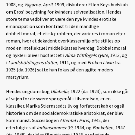
1908, og
Vägarne. April
, 1909, diskuterer Ellen Keys budskab
om Eros’ betydning for kvindens selvrealisation. Hendes
store tema vedbliver at være den nye kvindes erotiske
emancipation som kontrast til den mandlige
dobbeltmoral, et etisk problem, der varieres i roman efter
roman, hvor et dekadent overklassemiljø ofte stilles op
mod en intellektuel middelklasses hverdag. Dobbeltmoral
og hykleri bliver hudflettet i
Alma Wittfogels rykte
, 1913, og
i
Landshöfdingens dotter
, 1911, og med
Fröken Liwin
fra
1925 (da. 1926) satte hun fokus på den ugifte moders
martyrium.
Hendes ungdomsbog
Ullabella
, 1922 (da. 1923), som ikke går
af vejen for de svære spørgsmål i tilværelsen, er en
klassiker. Marika Stiernstedts liv og forfatterskab er også
historien om den socialdemokratiske aristokrat, der blev
kommunist. Succesbogen
Attentat i Paris
, 1942, der
efterfulgtes af
Indiansommer 39
, 1944, og
Banketten
, 1947
(da. 1948), der blev filmatiseret i 1948, er glødende