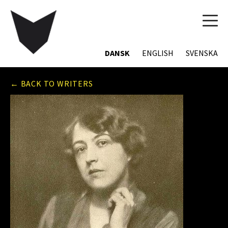
TOG
NAVI
DANSK
ENGLISH
SVENSKA
← BACK TO WRITERS