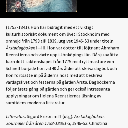
(1753-1841). Hon har bidragit med ett viktigt
kulturhistoriskt dokument om livet i Stockholm med
omnejd från 1793 till 1839, utgivet 1946-53 under titeln
Årstadagboken
I—III. Hon var dotter till löjtnant Abraham
Reenstierna och växte upp i Jönköpings län. Då sju av åtta
barn dött i äktenskapet från 1775 med ryttmästare von
Schnell började hon vid 40 års ålder att skriva dagbok och
hon fortsatte in på ålderns höst med att beskriva
vardagslivet och festerna på gården Årsta. Dagböckerna
följer årets gång på gården och ger också intressanta
upplysningar om Helena Reenstiernas läsning av
samtidens moderna litteratur.
Litteratur:
. Sigurd Erixon m fl (utg):
Arstadagboken.
Journaler från åren 1793-18391-3,
1946-53. Christina