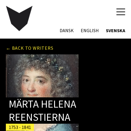
TOG
NAVI
DANSK
ENGLISH
SVENSKA
← BACK TO WRITERS
MÄRTA HELENA
REENSTIERNA
1753 - 1841