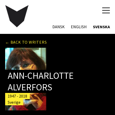
TOG
NAVI
DANSK
ENGLISH
SVENSKA
← BACK TO WRITERS
ANN-CHARLOTTE
ALVERFORS
1947 - 2018
Sverige