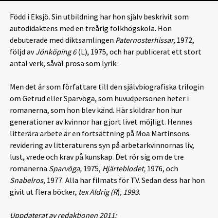
Född i Eksjö. Sin utbildning har hon själv beskrivit som
autodidaktens med en treårig folkhögskola. Hon
debuterade med diktsamlingen
Paternosterhissar,
1972,
följd av
Jönköping 6
(L), 1975, och har publicerat ett stort
antal verk, såväl prosa som lyrik.
Men det är som författare till den självbiografiska trilogin
om Getrud eller Sparvöga, som huvudpersonen heter i
romanerna, som hon blev känd. Här skildrar hon hur
generationer av kvinnor har gjort livet möjligt. Hennes
litterära arbete är en fortsättning på Moa Martinsons
revidering av litteraturens syn på arbetarkvinnornas liv,
lust, vrede och krav på kunskap. Det rör sig om de tre
romanerna
Sparvöga,
1975,
Hjärteblodet,
1976, och
Snabelros,
1977. Alla har filmats för TV. Sedan dess har hon
givit ut flera böcker,
tex Aldrig (R
)
, 1993
.
Uppdaterat av redaktionen 2011: