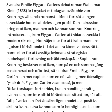
Svenska Emilie Flygare-Carléns debutroman Waldemar
Klein (1838) är i mycket ett plagiat av Sophie von
Knorrings välkända romanstil. Men i fortsättningen
utvecklade hon en alldeles egen profil. Den diskussion
kring erotiken, mannen och kvinnan som von Knorring
introducerade, kom Flygare-Carlén att vidareutveckla i
modern riktning. Hon väjer inte för att kalla mannens
egoism i förhållande till det andra könet vid dess rätta
namn eller för att avslöja kvinnans strategiska
dubbelspel i förlovning och äktenskap.När Sophie von
Knorring beskriver erotiken, som på en och samma gång
passionerad och oförlöst, så skildrar Emilie Flygare-
Carlén den mer explicit som en nödvändig men ödesdiger
fysisk drift. Flygare-Carlén visar också, ju mer
författarskapet fortskrider, hur en handlingskraftig
kvinna kan, om inte alltid förändra sin situation, så i alla
fall påverka den. Det är säkerligen modet att positivt
skildra även aktiva kvinnor som är hemligheten bakom