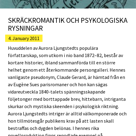
SKRÄCKROMANTIK OCH PSYKOLOGISKA
RYSNINGAR
4. January 2011
Huvuddelen av Aurora Ljungstedts populära
författarskap, som utkom i nio band 1872–82, består av
kortare historier, ibland sammanförda till en större
helhet genom ett återkommande persongalleri. Hennes
vanligaste pseudonym, Claude Gerard, är hämtad från en
av Eugène Sues parisromaner och hon kan sägas
vidareutveckla 1840-talets spänningsskapande
följetonger med borttappade brev, hittebarn, intriganta
skurkar och mystiska skeenden i psykologisk riktning.
Aurora Ljungstedts intriger är alltid välkomponerade och
hon tillmötesgår publikens krav på att lasten skall
bestraffas och dygden belönas. I hennes rika
novellproduktion finns renodlade exempel på