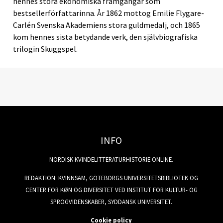
hennes stora ekonomiska framgångar som
bestsellerförfattarinna. År 1862 mottog Emilie Flygare-
Carlén Svenska Akademiens stora guldmedalj, och 1865
kom hennes sista betydande verk, den självbiografiska
trilogin Skuggspel.
INFO
NORDISK KVINDELITTERATURHISTORIE ONLINE.
REDAKTION: KVINNSAM, GÖTEBORGS UNIVERSITETSBIBLIOTEK OG
CENTER FOR KØN OG DIVERSITET VED INSTITUT FOR KULTUR- OG
SPROGVIDENSKABER, SYDDANSK UNIVERSITET.
Cookie policy