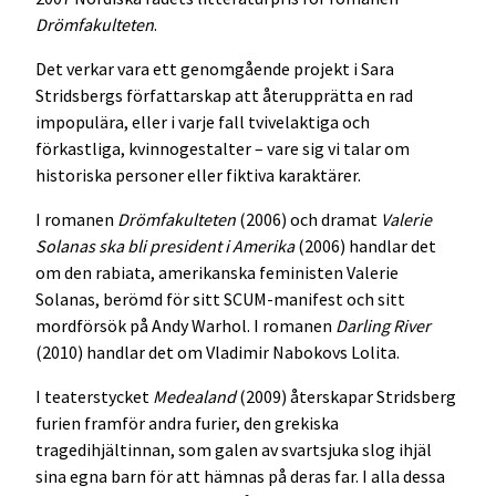
Drömfakulteten
.
Det verkar vara ett genomgående projekt i Sara
Stridsbergs författarskap att återupprätta en rad
impopulära, eller i varje fall tvivelaktiga och
förkastliga, kvinnogestalter – vare sig vi talar om
historiska personer eller fiktiva karaktärer.
I romanen
Drömfakulteten
(2006) och dramat
Valerie
Solanas ska bli president i Amerika
(2006) handlar det
om den rabiata, amerikanska feministen Valerie
Solanas, berömd för sitt SCUM-manifest och sitt
mordförsök på Andy Warhol. I romanen
Darling River
(2010) handlar det om Vladimir Nabokovs Lolita.
I teaterstycket
Medealand
(2009) återskapar Stridsberg
furien framför andra furier, den grekiska
tragedihjältinnan, som galen av svartsjuka slog ihjäl
sina egna barn för att hämnas på deras far. I alla dessa