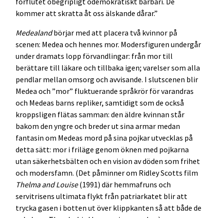
förflutet obegripligt odemokratiskt barbari. De
kommer att skratta åt oss älskande dårar.”
Medealand
börjar med att placera två kvinnor på
scenen: Medea och hennes mor. Modersfiguren undergår
under dramats lopp förvandlingar: från mor till
berättare till läkare och tillbaka igen; varelser som alla
pendlar mellan omsorg och avvisande. I slutscenen blir
Medea och ”mor” fluktuerande språkrör för varandras
och Medeas barns repliker, samtidigt som de också
kroppsligen flätas samman: den äldre kvinnan står
bakom den yngre och breder ut sina armar medan
fantasin om Medeas mord på sina pojkar utvecklas på
detta sätt: mor i friläge genom öknen med pojkarna
utan säkerhetsbälten och en vision av döden som frihet
och modersfamn. (Det påminner om Ridley Scotts film
Thelma and Louise
(1991) där hemmafruns och
servitrisens ultimata flykt från patriarkatet blir att
trycka gasen i botten ut över klippkanten så att både de