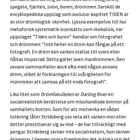
spegeln, fjärilen, snön, buren, drömmen. Särskilt de
encyklopediska uppslag som avslutar kapitlet TIDEN är
av stor drömlogisk skönhet. Lyssna exempelvis till hur
metaforisk systematik iscensätts som lexikalisk, när
uppslaget ”Tiden och buren” handlar om fotografiet
och drömmen: ”Inte heller en dröm kan fångas på ett
fotografi. En dröm kan varken ställas till svars eller
hållas inspärrad. Detta gäller även mardrömmen. Den
senare sammanfaller dock ofta med någon annans
dröm, vilket är förklaringen till svårigheten för
människor att samsas på ett enda fotografi”.
Lika litet som
Drömfakulteten
är
Darling River
en
socialrealistisk berättelse om misshandlade kvinnor på
samhällets botten. Som för att motverka en sådan
tolkning låter Stridsberg oss veta att varken mor eller
dotter prostituerar sig av nöd – de har tillräckligt med
pengar. Stridsberg skriver inte socialrealism, hon skriver
drömmar. I hennes prosa framhärdar det äckliga och det