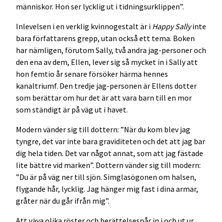
människor. Hon ser lycklig ut i tidningsurklippen”.
Inlevelsen i en verklig kvinnogestalt är i
Happy Sally
inte
bara författarens grepp, utan också ett tema. Boken
har nämligen, förutom Sally, två andra jag-personer och
den ena av dem, Ellen, lever sig så mycket in i Sally att
hon femtio år senare försöker härma hennes
kanaltriumf. Den tredje jag-personen är Ellens dotter
som berättar om hur det är att vara barn till en mor
som ständigt är på väg ut i havet.
Modern vänder sig till dottern: ”När du kom blev jag
tyngre, det var inte bara graviditeten och det att jag bar
dig hela tiden. Det var något annat, som att jag fästade
lite bättre vid marken”. Dottern vänder sig till modern:
”Du är på väg ner till sjön. Simglasögonen om halsen,
flygande hår, lycklig. Jag hänger mig fast i dina armar,
gråter när du går ifrån mig”.
Att väva olika röster och berättelsespår in i och ut ur