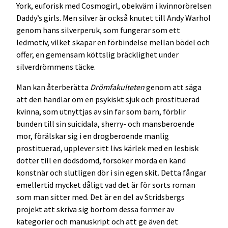
York, euforisk med Cosmogirl, obekväm i kvinnorörelsen
Daddy’s girls. Men silver är också knutet till Andy Warhol
genom hans silverperuk, som fungerar som ett
ledmotiv, vilket skapar en förbindelse mellan bödel och
offer, en gemensam köttslig bräcklighet under
silverdrömmens täcke.
Man kan återberätta
Drömfakulteten
genom att säga
att den handlar om en psykiskt sjuk och prostituerad
kvinna, som utnyttjas av sin far som barn, förblir
bunden till sin suicidala, sherry- och mansberoende
mor, förälskar sig i en drogberoende manlig
prostituerad, upplever sitt livs kärlek med en lesbisk
dotter till en dödsdömd, försöker mörda en känd
konstnär och slutligen dör i sin egen skit. Detta fångar
emellertid mycket dåligt vad det är för sorts roman
som man sitter med. Det är en del av Stridsbergs
projekt att skriva sig bortom dessa former av
kategorier och manuskript och att ge även det