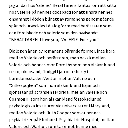
jag är där hos Valerie.” Berättarens fantasi om att sitta
hos Valerie på hennes dödsbädd för att lindra hennes
ensamhet i döden blir ett av romanens genomgående
spår och utvecklas i dialogform med berättaren som
den förälskade och Valerie som den avvisande:
”BERÄTTAREN: I love you/. VALERIE: Fuck you.”
Dialogen är en av romanens bärande former, inte bara
mellan Valerie och berättaren, men också mellan
Valerie och hennes mor Dorothy som hon älskar bland
rosor, ökensand, flodgyttjan och sherry i
barndomsstaden Ventor, mellan Valerie och
”Silkespojken” som hon älskar bland hajar och
sjöhästar på stranden i Florida, mellan Valerie och
Cosmogirl som hon älskar bland försöksdjur på
psykologiska institutet vid universitetet i Maryland,
mellan Valerie och Ruth Cooper som är hennes
psykiatriker på Elmhurst Psychiatric Hospital, mellan
Valerie och Warhol, som tar emot henne med