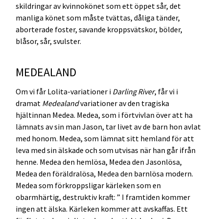
skildringar av kvinnokönet som ett öppet sår, det
manliga könet som måste tvättas, dåliga tänder,
aborterade foster, savande kroppsvätskor, bölder,
blåsor, sår, svulster.
MEDEALAND
Om vi får Lolita-variationer i
Darling River
, får vi i
dramat
Medealand
variationer av den tragiska
hjältinnan Medea. Medea, som i förtvivlan över att ha
lämnats av sin man Jason, tar livet av de barn hon avlat
med honom. Medea, som lämnat sitt hemland för att
leva med sin älskade och som utvisas när han går ifrån
henne. Medea den hemlösa, Medea den Jasonlösa,
Medea den föräldralösa, Medea den barnlösa modern.
Medea som förkroppsligar kärleken som en
obarmhärtig, destruktiv kraft: ” I framtiden kommer
ingen att älska. Kärleken kommer att avskaffas. Ett