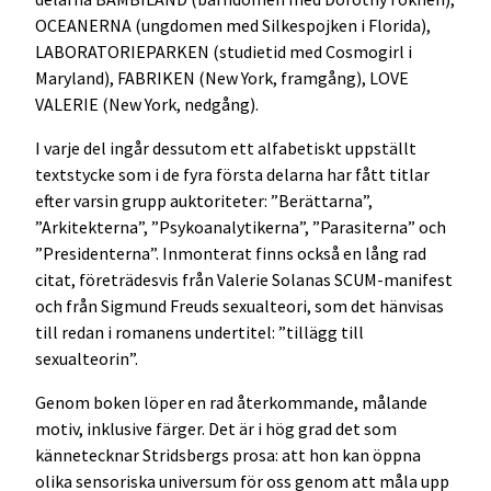
OCEANERNA (ungdomen med Silkespojken i Florida),
LABORATORIEPARKEN (studietid med Cosmogirl i
Maryland), FABRIKEN (New York, framgång), LOVE
VALERIE (New York, nedgång).
I varje del ingår dessutom ett alfabetiskt uppställt
textstycke som i de fyra första delarna har fått titlar
efter varsin grupp auktoriteter: ”Berättarna”,
”Arkitekterna”, ”Psykoanalytikerna”, ”Parasiterna” och
”Presidenterna”. Inmonterat finns också en lång rad
citat, företrädesvis från Valerie Solanas SCUM-manifest
och från Sigmund Freuds sexualteori, som det hänvisas
till redan i romanens undertitel: ”tillägg till
sexualteorin”.
Genom boken löper en rad återkommande, målande
motiv, inklusive färger. Det är i hög grad det som
kännetecknar Stridsbergs prosa: att hon kan öppna
olika sensoriska universum för oss genom att måla upp