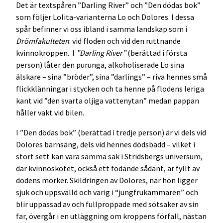
Det är textspåren ”Darling River” och ”Den dödas bok”
som följer Lolita-varianterna Lo och Dolores. I dessa
spår befinner vi oss ibland i samma landskap som i
Drömfakulteten
: vid floden och vid den ruttnande
kvinnokroppen. I
”Darling River”
(berättad i första
person) låter den purunga, alkoholiserade Lo sina
älskare – sina ”bröder”, sina ”darlings” – riva hennes små
flickklänningar i stycken och ta henne på flodens leriga
kant vid ”den svarta oljiga vattenytan” medan pappan
håller vakt vid bilen.
I ”Den dödas bok” (berättad i tredje person) är vi dels vid
Dolores barnsäng, dels vid hennes dödsbädd – vilket i
stort sett kan vara samma sak i Stridsbergs universum,
där kvinnoskötet, också ett födande sådant, är fyllt av
dödens mörker. Skildringen av Dolores, när hon ligger
sjuk och uppsvälld och varig i “jungfrukammaren” och
blir uppassad av och fullproppade med sötsaker av sin
far, övergår i en utläggning om kroppens förfall, nästan