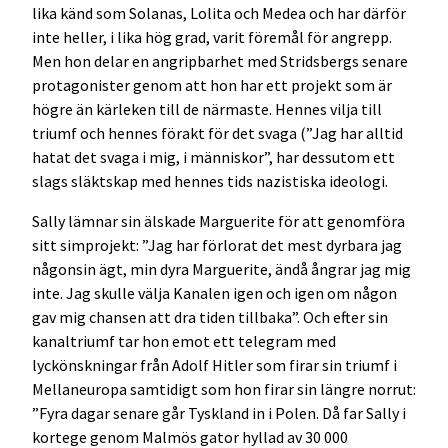
lika känd som Solanas, Lolita och Medea och har därför
inte heller, i lika hög grad, varit föremål för angrepp.
Men hon delar en angripbarhet med Stridsbergs senare
protagonister genom att hon har ett projekt som är
högre än kärleken till de närmaste. Hennes vilja till
triumf och hennes förakt för det svaga (”Jag har alltid
hatat det svaga i mig, i människor”, har dessutom ett
slags släktskap med hennes tids nazistiska ideologi.
Sally lämnar sin älskade Marguerite för att genomföra
sitt simprojekt: ”Jag har förlorat det mest dyrbara jag
någonsin ägt, min dyra Marguerite, ändå ångrar jag mig
inte. Jag skulle välja Kanalen igen och igen om någon
gav mig chansen att dra tiden tillbaka”. Och efter sin
kanaltriumf tar hon emot ett telegram med
lyckönskningar från Adolf Hitler som firar sin triumf i
Mellaneuropa samtidigt som hon firar sin längre norrut:
”Fyra dagar senare går Tyskland in i Polen. Då far Sally i
kortege genom Malmös gator hyllad av 30 000