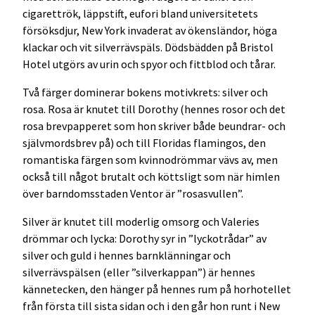
cigarettrök, läppstift, eufori bland universitetets
försöksdjur, New York invaderat av ökensländor, höga
klackar och vit silverrävspäls. Dödsbädden på Bristol
Hotel utgörs av urin och spyor och fittblod och tårar.
Två färger dominerar bokens motivkrets: silver och
rosa. Rosa är knutet till Dorothy (hennes rosor och det
rosa brevpapperet som hon skriver både beundrar- och
självmordsbrev på) och till Floridas flamingos, den
romantiska färgen som kvinnodrömmar vävs av, men
också till något brutalt och köttsligt som när himlen
över barndomsstaden Ventor är ”rosasvullen”.
Silver är knutet till moderlig omsorg och Valeries
drömmar och lycka: Dorothy syr in ”lyckotrådar” av
silver och guld i hennes barnklänningar och
silverrävspälsen (eller ”silverkappan”) är hennes
kännetecken, den hänger på hennes rum på horhotellet
från första till sista sidan och i den går hon runt i New