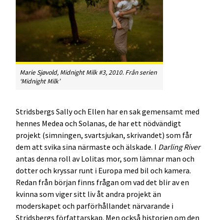
Marie Sjøvold, Midnight Milk #3, 2010. Från serien
‘Midnight Milk’
Stridsbergs Sally och Ellen har en sak gemensamt med
hennes Medea och Solanas, de har ett nödvändigt
projekt (simningen, svartsjukan, skrivandet) som får
dem att svika sina närmaste och älskade. I
Darling River
antas denna roll av Lolitas mor, som lämnar man och
dotter och kryssar runt i Europa med bil och kamera.
Redan från början finns frågan om vad det blir av en
kvinna som viger sitt liv åt andra projekt än
moderskapet och parförhållandet närvarande i
Stridsbergs författarskap. Men också historien om den