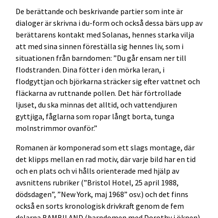
De berättande och beskrivande partier som inte är
dialoger är skrivna i du-form och också dessa bärs upp av
berättarens kontakt med Solanas, hennes starka vilja
att med sina sinnen föreställa sig hennes liv, som i
situationen från barndomen: ”Du går ensam ner till
flodstranden. Dina fötter i den mörka leran, i
flodgyttjan och björkarna sträcker sig efter vattnet och
fläckarna av ruttnande pollen. Det här förtrollade
ljuset, du ska minnas det alltid, och vattendjuren
gyttjiga, fåglarna som ropar långt borta, tunga
molnstrimmor ovanför.”
Romanen är komponerad som ett slags montage, där
det klipps mellan en rad motiv, där varje bild har en tid
och en plats och vi hålls orienterade med hjälp av
avsnittens rubriker (”Bristol Hotel, 25 april 1988,
dödsdagen”, ”New York, maj 1968” osv.) och det finns
också en sorts kronologisk drivkraft genom de fem
delarna BAMBILAND (barndomen med Dorothy i öknen),