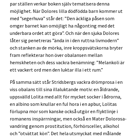
par ställen verkar boken själv tematisera denna
möjlighet. När Dolores lilla dödfödda barn kommer ut
med ”segerhuva” står det: ”Den äckliga påsen som
omger barnet kan omöjligt ha någonting med det
underbara ordet att göra”. Och när den sjuka Dolores
låter sig penetreras ”ända in i den ruttna livmodern”
och stanken av de mörka, inre kroppsvätskorna bryter
fram reflekterar hon över obalansen mellan
hemskheten och dess vackra benämning: ”Melankoli är
ett vackert ord men den luktar illa i ett rum.”
På samma sätt står Stridsbergs vackra drömprosa i en
viss obalans till sina illaluktande motiv: en åldrande,
uppsvälld Lolita med allt för mycket socker i ådrorna,
en albino som knullar en ful hora i en apbur, Lolitas
förlupna mor som kanske också utgör en flyktlinje i
romanens inspärrningar, men också en Mater Dolorosa-
vandring genom prostitution, förhörsceller, alkohol
och ”otvättat kön”. Det hela utsmyckat med målande