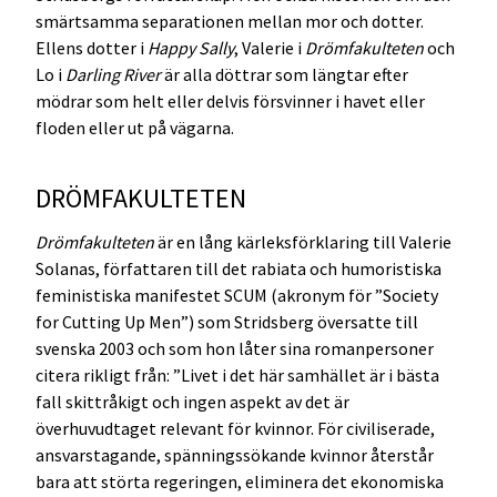
smärtsamma separationen mellan mor och dotter.
Ellens dotter i
Happy Sally
, Valerie i
Drömfakulteten
och
Lo i
Darling River
är alla döttrar som längtar efter
mödrar som helt eller delvis försvinner i havet eller
floden eller ut på vägarna.
DRÖMFAKULTETEN
Drömfakulteten
är en lång kärleksförklaring till Valerie
Solanas, författaren till det rabiata och humoristiska
feministiska manifestet SCUM (akronym för ”Society
for Cutting Up Men”) som Stridsberg översatte till
svenska 2003 och som hon låter sina romanpersoner
citera rikligt från: ”Livet i det här samhället är i bästa
fall skittråkigt och ingen aspekt av det är
överhuvudtaget relevant för kvinnor. För civiliserade,
ansvarstagande, spänningssökande kvinnor återstår
bara att störta regeringen, eliminera det ekonomiska