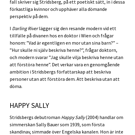
fall skriver sig Stridsberg, på ett poetiskt sätt, in i dessa
förkastliga kvinnor och upphäver alla dömande
perspektiv på dem.
I
Darling River
lägger sig den resande modern vid ett
tillfälle på divanen hos en doktor i Wien och frågar
honom: ”Vad är egentligen en mor utan sina barn?” –
”Hur skulle ni själv beskriva henne?”, frågar doktorn,
och modern svarar ”Jag skulle vilja beskriva henne utan
att förstöra henne”. Det verkar vara en genomgående
ambition i Stridsbergs författarskap att beskriva
personer utan att förstöra dem. Att beskriva utan att
döma.
HAPPY SALLY
Stridsbergs debutroman
Happy Sally
(2004) handlar om
simmerskan Sally Bauer som 1939, som första
skandinav, simmade över Engelska kanalen. Hon är inte