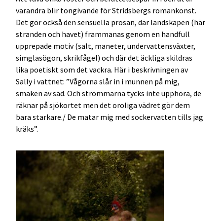
varandra blir tongivande för Stridsbergs romankonst.
Det gör också den sensuella prosan, där landskapen (här
stranden och havet) frammanas genom en handfull
upprepade motiv (salt, maneter, undervattensväxter,
simglasögon, skrikfågel) och där det äckliga skildras
lika poetiskt som det vackra. Här i beskrivningen av
Sally i vattnet: ”Vågorna slår in i munnen på mig,
smaken av säd. Och strömmarna tycks inte upphöra, de
räknar på sjökortet men det oroliga vädret gör dem
bara starkare./ De matar mig med sockervatten tills jag
kräks”.