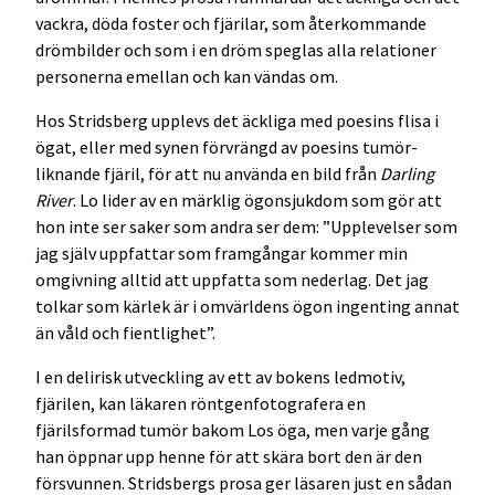
vackra, döda foster och fjärilar, som återkommande
drömbilder och som i en dröm speglas alla relationer
personerna emellan och kan vändas om.
Hos Stridsberg upplevs det äckliga med poesins flisa i
ögat, eller med synen förvrängd av poesins tumör-
liknande fjäril, för att nu använda en bild från
Darling
River
. Lo lider av en märklig ögonsjukdom som gör att
hon inte ser saker som andra ser dem: ”Upplevelser som
jag själv uppfattar som framgångar kommer min
omgivning alltid att uppfatta som nederlag. Det jag
tolkar som kärlek är i omvärldens ögon ingenting annat
än våld och fientlighet”.
I en delirisk utveckling av ett av bokens ledmotiv,
fjärilen, kan läkaren röntgenfotografera en
fjärilsformad tumör bakom Los öga, men varje gång
han öppnar upp henne för att skära bort den är den
försvunnen. Stridsbergs prosa ger läsaren just en sådan