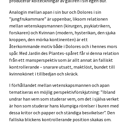
producerar kolteckningar av gallren i sin egen bur.
Analogin mellan apan i sin bur och Dolores i sin
”jungfrukammare” är uppenbar, liksom relationen
mellan vetenskapsmannen (kirurgen, psykiatrikern,
forskaren) och Kvinnan (modern, hysterikan, den sjuka
kroppen, den mörka kontinenten) är ett
återkommande motiv både i Dolores och i hennes mors
spår. Med Jardin des Plantes-spåret får vi denna relation
från ett mansperspektiv som är allt annat än falliskt
kontrollerande – snarare utsatt, maktlöst, bundet till
kvinnokönet i tillbedjan och skräck.
I förhållandet mellan vetenskapsmannen och apan
tematiseras en möjlig perspektivförskjutning: ”Ibland
undrar han vem som studerar vem, om det i själva verket
är hon som studerar hans klumpiga rörelser i buren med
dessa kritor och papper och ständiga besvikelser”. Den
falliska blickens kontrollerande position skakas om.