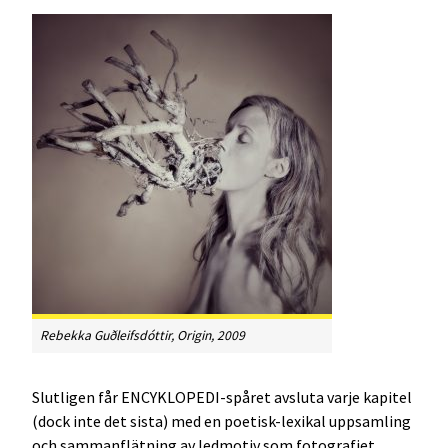
Rebekka Guðleifsdóttir, Origin, 2009
Slutligen får ENCYKLOPEDI-spåret avsluta varje kapitel
(dock inte det sista) med en poetisk-lexikal uppsamling
och sammanflätning av ledmotiv som fotografiet,