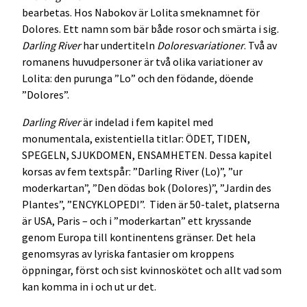
bearbetas. Hos Nabokov är Lolita smeknamnet för
Dolores. Ett namn som bär både rosor och smärta i sig.
Darling River
har undertiteln
Doloresvariationer
. Två av
romanens huvudpersoner är två olika variationer av
Lolita: den purunga ”Lo” och den födande, döende
”Dolores”.
Darling River
är indelad i fem kapitel med
monumentala, existentiella titlar: ÖDET, TIDEN,
SPEGELN, SJUKDOMEN, ENSAMHETEN. Dessa kapitel
korsas av fem textspår: ”Darling River (Lo)”, ”ur
moderkartan”, ”Den dödas bok (Dolores)”, ”Jardin des
Plantes”, ”ENCYKLOPEDI”. Tiden är 50-talet, platserna
är USA, Paris – och i ”moderkartan” ett kryssande
genom Europa till kontinentens gränser. Det hela
genomsyras av lyriska fantasier om kroppens
öppningar, först och sist kvinnoskötet och allt vad som
kan komma in i och ut ur det.