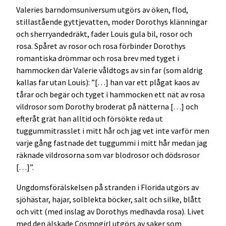
Valeries barndomsuniversum utgörs av öken, flod,
stillastående gyttjevatten, moder Dorothys klänningar
och sherryandedräkt, fader Louis gula bil, rosor och
rosa. Spåret av rosor och rosa förbinder Dorothys
romantiska drömmar och rosa brev med tyget i
hammocken där Valerie våldtogs av sin far (som aldrig
kallas far utan Louis): ”[…] han var ett plågat kaos av
tårar och begär och tyget i hammocken ett nät av rosa
vildrosor som Dorothy broderat på nätterna […] och
efteråt grät han alltid och försökte reda ut
tuggummitrasslet i mitt hår och jag vet inte varför men
varje gång fastnade det tuggummi i mitt hår medan jag
räknade vildrosorna som var blodrosor och dödsrosor
[…]”.
Ungdomsförälskelsen på stranden i Florida utgörs av
sjöhästar, hajar, solblekta böcker, salt och silke, blått
och vitt (med inslag av Dorothys medhavda rosa). Livet
med den älskade Cosmogirl utgörs av saker som