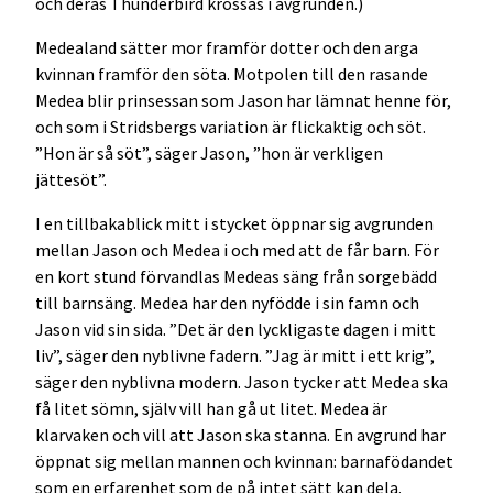
och deras Thunderbird krossas i avgrunden.)
Medealand sätter mor framför dotter och den arga
kvinnan framför den söta. Motpolen till den rasande
Medea blir prinsessan som Jason har lämnat henne för,
och som i Stridsbergs variation är flickaktig och söt.
”Hon är så söt”, säger Jason, ”hon är verkligen
jättesöt”.
I en tillbakablick mitt i stycket öppnar sig avgrunden
mellan Jason och Medea i och med att de får barn. För
en kort stund förvandlas Medeas säng från sorgebädd
till barnsäng. Medea har den nyfödde i sin famn och
Jason vid sin sida. ”Det är den lyckligaste dagen i mitt
liv”, säger den nyblivne fadern. ”Jag är mitt i ett krig”,
säger den nyblivna modern. Jason tycker att Medea ska
få litet sömn, själv vill han gå ut litet. Medea är
klarvaken och vill att Jason ska stanna. En avgrund har
öppnat sig mellan mannen och kvinnan: barnafödandet
som en erfarenhet som de på intet sätt kan dela.