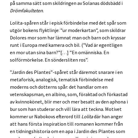
på samma sätt som skildringen av Solanas dödsbädd i
Drömfakulteten
.
Lolita-spåren står i episk förbindelse med det spår som
utgör bokens flyktlinje: ”ur moderkartan”, som skildrar
Dolores mor som har lämnat man och barn och kryssar
runt i Europa med kamera och bil. (”Vad är egentligen
en mor utan sina barn?”[…] ”En omänniska. En
solförmörkelse. En söndersliten ros”.
”Jardin des Plantes”-spåret står däremot snarare i en
metaforisk, analogisk, tematisk förbindelse med
moderns och dotterns spår: det handlar om en
vetenskapsman, en albino, som, föraktad och förkastad
av kvinnokönet, blir mer och mer besatt av den aphona i
bur som han studerar och vill lära att teckna. Motivet
kommer ur Nabokovs efterord till
Lolita
där han anger
att hans första inspiration till romanen kommer från
en tidningshistoria om en apa i Jardin des Plantes som