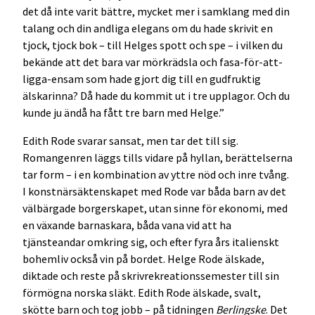
det då inte varit bättre, mycket mer i samklang med din
talang och din andliga elegans om du hade skrivit en
tjock, tjock bok – till Helges spott och spe – i vilken du
bekände att det bara var mörkrädsla och fasa-för-att-
ligga-ensam som hade gjort dig till en gudfruktig
älskarinna? Då hade du kommit ut i tre upplagor. Och du
kunde ju ändå ha fått tre barn med Helge.”
Edith Rode svarar sansat, men tar det till sig.
Romangenren läggs tills vidare på hyllan, berättelserna
tar form – i en kombination av yttre nöd och inre tvång.
I konstnärsäktenskapet med Rode var båda barn av det
välbärgade borgerskapet, utan sinne för ekonomi, med
en växande barnaskara, båda vana vid att ha
tjänsteandar omkring sig, och efter fyra års italienskt
bohemliv också vin på bordet. Helge Rode älskade,
diktade och reste på skrivrekreationssemester till sin
förmögna norska släkt. Edith Rode älskade, svalt,
skötte barn och tog jobb – på tidningen
Berlingske
. Det