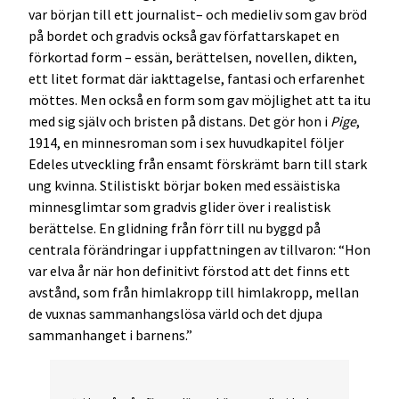
var början till ett journalist– och medieliv som gav bröd
på bordet och gradvis också gav författarskapet en
förkortad form – essän, berättelsen, novellen, dikten,
ett litet format där iakttagelse, fantasi och erfarenhet
möttes. Men också en form som gav möjlighet att ta itu
med sig själv och bristen på distans. Det gör hon i
Pige
,
1914, en minnesroman som i sex huvudkapitel följer
Edeles utveckling från ensamt förskrämt barn till stark
ung kvinna. Stilistiskt börjar boken med essäistiska
minnesglimtar som gradvis glider över i realistisk
berättelse. En glidning från förr till nu byggd på
centrala förändringar i uppfattningen av tillvaron: “Hon
var elva år när hon definitivt förstod att det finns ett
avstånd, som från himlakropp till himlakropp, mellan
de vuxnas sammanhangslösa värld och det djupa
sammanhanget i barnens.”