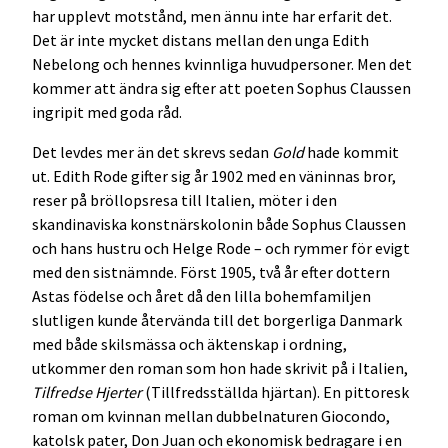
har upplevt motstånd, men ännu inte har erfarit det.
Det är inte mycket distans mellan den unga Edith
Nebelong och hennes kvinnliga huvudpersoner. Men det
kommer att ändra sig efter att poeten Sophus Claussen
ingripit med goda råd.
Det levdes mer än det skrevs sedan
Gold
hade kommit
ut. Edith Rode gifter sig år 1902 med en väninnas bror,
reser på bröllopsresa till Italien, möter i den
skandinaviska konstnärskolonin både Sophus Claussen
och hans hustru och Helge Rode – och rymmer för evigt
med den sistnämnde. Först 1905, två år efter dottern
Astas födelse och året då den lilla bohemfamiljen
slutligen kunde återvända till det borgerliga Danmark
med både skilsmässa och äktenskap i ordning,
utkommer den roman som hon hade skrivit på i Italien,
Tilfredse Hjerter
(Tillfredsställda hjärtan). En pittoresk
roman om kvinnan mellan dubbelnaturen Giocondo,
katolsk pater, Don Juan och ekonomisk bedragare i en