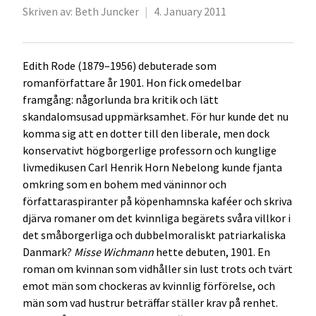
Skriven av:
Beth Juncker
|
4. January 2011
Edith Rode (1879–1956) debuterade som
romanförfattare år 1901. Hon fick omedelbar
framgång: någorlunda bra kritik och lätt
skandalomsusad uppmärksamhet. För hur kunde det nu
komma sig att en dotter till den liberale, men dock
konservativt högborgerlige professorn och kunglige
livmedikusen Carl Henrik Horn Nebelong kunde fjanta
omkring som en bohem med väninnor och
författaraspiranter på köpenhamnska kaféer och skriva
djärva romaner om det kvinnliga begärets svåra villkor i
det småborgerliga och dubbelmoraliskt patriarkaliska
Danmark?
Misse Wichmann
hette debuten, 1901. En
roman om kvinnan som vidhåller sin lust trots och tvärt
emot män som chockeras av kvinnlig förförelse, och
män som vad hustrur beträffar ställer krav på renhet.