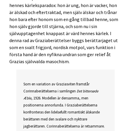
hennes kärleksparadox: hon är ung, hon är vacker, hon
är älskad och eftertraktad, men själv älskar och trånar
hon bara efter honom som en gång tillbad henne, som
hon själv gjorde till stjärna, och som nu i sin
självupptagenhet knappast är värd hennes kärlek. I
denna rad av Graziaberättelser byggs berättarjaget ut
som en svalt frigjord, nordisk motpol, vars funktion i
första hand är den nyfikna undran som ger relief åt
Grazias självvalda masochism.
Som en variation av Graziasviten framstår
Corinnaberättelserna i samlingen
Det bittersøde
Æble
, 1926. Modellen är densamma, men
positionerna annorlunda. I Graziaberättelserna
konfronteras den lidelsefullt romantiskt älskande
berättaren med den svalare och nyktrare
jagberättaren. Corinnaberättelserna är retsammare.