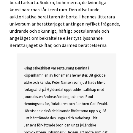
berättarkarta. Södern, bohemerna, de kvinnliga
konstnärerna står i centrum. Den allvetande,
auktoritativa berättaren är borta. I hennes litterära
universum är berättarjaget antingen nyfiket frågande,
undrande och okunnigt, häftigt postulerande och
angeläget om bekräftelse eller tyst lyssnande.
Berättarjaget skiftar, och därmed berättelserna.
Kring sekelskiftet var restaurang Bernina i
Köpenhamn en av bohemens hemvister. Dit gick de
äldre och kända; Peter Nansen som just hade blivit
förlagschef på Gyldendal uppträdde i sällskap med
journalisten Andreas Vinding och med Poul
Henningsens far, författaren och flanören Carl Ewald.
Här visade också de blivande författarna upp sig. Så
just här träffade den unga Edith Nebelong Thit
Jensens förkättrade bror, den unge jylländske
provokatören Johannes V. Jensen. Ett möte som det