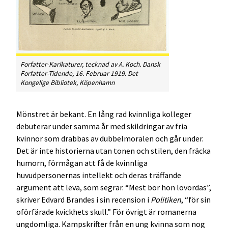
Forfatter-Karikaturer, tecknad av A. Koch. Dansk
Forfatter-Tidende, 16. Februar 1919. Det
Kongelige Bibliotek, Köpenhamn
Mönstret är bekant. En lång rad kvinnliga kolleger
debuterar under samma år med skildringar av fria
kvinnor som drabbas av dubbelmoralen och går under.
Det är inte historierna utan tonen och stilen, den fräcka
humorn, förmågan att få de kvinnliga
huvudpersonernas intellekt och deras träffande
argument att leva, som segrar. “Mest bör hon lovordas”,
skriver Edvard Brandes i sin recension i
Politiken
, “för sin
oförfärade kvickhets skull.” För övrigt är romanerna
ungdomliga. Kampskrifter från en ung kvinna som nog