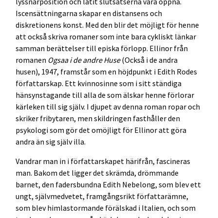
lyssnarposition och låtit slutsatserna vara öppna.
Iscensättningarna skapar en distansens och
diskretionens konst. Med den blir det möjligt för henne
att också skriva romaner som inte bara cykliskt länkar
samman berättelser till episka förlopp. Ellinor från
romanen
Ogsaa i de andre Huse
(Också i de andra
husen), 1947, framstår som en höjdpunkt i Edith Rodes
författarskap. Ett kvinnosinne som i sitt ständiga
hänsynstagande till alla de som älskar henne förlorar
kärleken till sig själv. I djupet av denna roman ropar och
skriker fribytaren, men skildringen fasthåller den
psykologi som gör det omöjligt för Ellinor att göra
andra än sig själv illa.
Vandrar man in i författarskapet härifrån, fascineras
man. Bakom det ligger det skrämda, drömmande
barnet, den fadersbundna Edith Nebelong, som blev ett
ungt, självmedvetet, framgångsrikt författarämne,
som blev himlastormande förälskad i Italien, och som