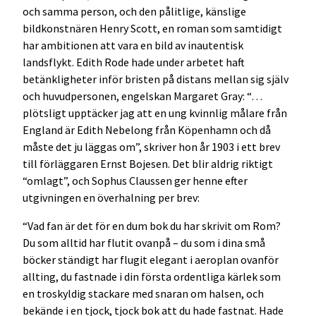
och samma person, och den pålitlige, känslige
bildkonstnären Henry Scott, en roman som samtidigt
har ambitionen att vara en bild av inautentisk
landsflykt. Edith Rode hade under arbetet haft
betänkligheter inför bristen på distans mellan sig själv
och huvudpersonen, engelskan Margaret Gray: “…
plötsligt upptäcker jag att en ung kvinnlig målare från
England är Edith Nebelong från Köpenhamn och då
måste det ju läggas om”, skriver hon år 1903 i ett brev
till förläggaren Ernst Bojesen. Det blir aldrig riktigt
“omlagt”, och Sophus Claussen ger henne efter
utgivningen en överhalning per brev:
“Vad fan är det för en dum bok du har skrivit om Rom?
Du som alltid har flutit ovanpå – du som i dina små
böcker ständigt har flugit elegant i aeroplan ovanför
allting, du fastnade i din första ordentliga kärlek som
en troskyldig stackare med snaran om halsen, och
bekände i en tjock, tjock bok att du hade fastnat. Hade