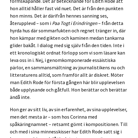
formskapande. Det är betecknande för Edith Rode att
hon alltid håller fast vid nuet. Det är från den punkten
hon minns. Det är därifrån hennes sanning ses,
återupplevd – som i
Paa Togt i Erindringen
– från detta
hyrda hus där sommarfukten och regnet tränger in, där
hon kämpar med gikten och kaminen medan tankarna
glider bakåt. I dialog med sig själv från den tiden. Inte i
ett kronologiskt ordnat förlopp som vi som läsare kan
leva oss in i. Nej, i genomkomponerade essäistiska
pärlor, en sammansmältning av journalistikens nu och
litteraturens alltid, som framför allt är diskret. Möter
man Edith Rode för första gången här blir upplevelsen
både upplysande och gåtfull. Hon berättar och berättar
ändå inte.
Hon ger av sitt liv, av sin erfarenhet, av sina upplevelser,
men det mesta är – som hos Corinna med
spåkäringnamnet – retsamt gömt i kompositionen. Till
och med i sina minnesskisser har Edith Rode satt sig i