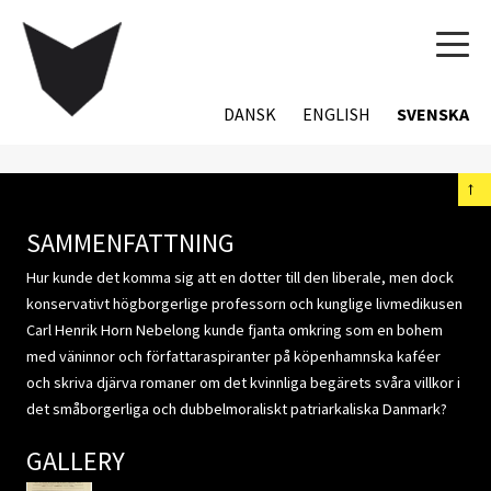
TOG
NAVI
DANSK
ENGLISH
SVENSKA
←
SAMMENFATTNING
Hur kunde det komma sig att en dotter till den liberale, men dock
konservativt högborgerlige professorn och kunglige livmedikusen
Carl Henrik Horn Nebelong kunde fjanta omkring som en bohem
med väninnor och författaraspiranter på köpenhamnska kaféer
och skriva djärva romaner om det kvinnliga begärets svåra villkor i
det småborgerliga och dubbelmoraliskt patriarkaliska Danmark?
GALLERY