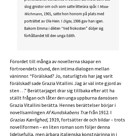
slog gnistor om och som satte litterära spår. I
Misse
Wichmann
, 1901, satte hon honom på plats med
porträttet av Ole Hein. I
Digte,
1906 gav han igen.
Bakom Emma i dikten “Ved frokosten” döljer sig
förhållandet till den unga Edith.
Förordet till många av novellerna skapar en
förtroendets stund, den intima dialogen mellan
väninnor. “Förälskad? Jo, naturligtvis har jag varit
förälskad! sade Grazia Vitallini. Jag är väl inte gjord av
sten …” Berättarjaget drar sig tillbaka efter att ha
ställt frågan och låter den unga uppburna dansösen
Grazia Vitallini berätta. Hennes berättelser börjar i
novellsamlingen
Af Kundskabens Træ
från 1912. I
Grazias Kærlighed
, 1919, fortsätter de och bildar – trots
novellformen – en liten roman som följer denna
lidelsefulla, men ärbara italienska konstnärinna in i