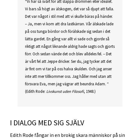
“Vi har så svårt för att släppa drömmen eller idealet.
Vi bars så högt av älskogen, det var så djupt att falla.
Det var något i stil med att vi skulle bäras på händer.
– Ja, men vi kom att dra lastkärran. Vår älskade lade
på oss tunga bördor och förälskade sig sedan i det
lätta gardet. En gång var allt vi sade och gjorde så
riktigt att något liknande aldrig hade sagts och gjorts
förr. Och sedan vände det och blev alldeles fel. – Det
är vårt fel att Jeppe dricker. Ser du, jag tycker att det
är fint om vi tar på oss halva skulden. Och jag anser
inte att mer tillkommer oss. Jag håller med utan att
försvara Eva, men jag vägrar att beundra Adam. “
(Edith Rode:
Livskunst uden Filosofi
, 1948.)
I DIALOG MED SIG SJÄLV
Edith Rode fångar in en brokig skara människor på sin