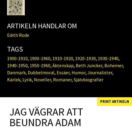
ARTIKELN HANDLAR OM
Edith Rode
TAGS
1900-1910
,
1900-1960
,
1910-1920
,
1920-1930
,
1930-1940
,
1940-1950
,
1950-1960
,
Äktenskap
,
Beth Juncker
,
Bohemer
,
Danmark
,
Dubbelmoral
,
Essäer
,
Humor
,
Journalister
,
Kärlek
,
Lyrik
,
Noveller
,
Romaner
,
Självbiografier
PRINT ARTIKELN
JAG VÄGRAR ATT
BEUNDRA ADAM