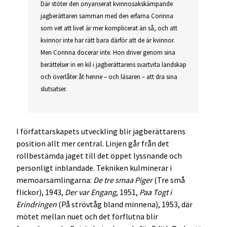
Där stöter den onyanserat kvinnosakskämpande
jagberättaren samman med den erfarna Corinna
som vet att livet är mer komplicerat än så, och att
kvinnor inte har rätt bara därför att de är kvinnor.
Men Corinna docerar inte. Hon driver genom sina
berättelser in en kil i jagberättarens svartvita landskap
och överlåter åt henne – och läsaren – att dra sina
slutsatser.
I författarskapets utveckling blir jagberättarens
position allt mer central. Linjen går från det
rollbestämda jaget till det öppet lyssnande och
personligt inblandade. Tekniken kulminerar i
memoarsamlingarna:
De tre smaa Piger
(Tre små
flickor), 1943,
Der var Engang
, 1951,
Paa Togt i
Erindringen
(På strövtåg bland minnena), 1953, där
mötet mellan nuet och det förflutna blir