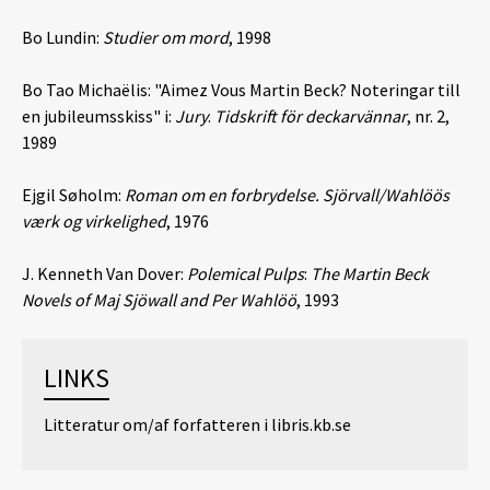
Bo Lundin:
Studier om mord
, 1998
Bo Tao Michaëlis: "Aimez Vous Martin Beck? Noteringar till
en jubileumsskiss" i:
Jury
.
Tidskrift för deckarvännar
, nr. 2,
1989
Ejgil Søholm:
Roman om en forbrydelse. Sjörvall/Wahlöös
værk og virkelighed
, 1976
J. Kenneth Van Dover:
Polemical Pulps
:
The Martin Beck
Novels of Maj Sjöwall and Per Wahlöö
, 1993
LINKS
Litteratur om/af forfatteren i libris.kb.se