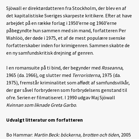
Sjöwall er direktørdatteren fra Stockholm, der blev en af
det kapitalistiske Sveriges skarpeste kritikere. Efter at have
arbejdet på en række forlag i 1950’erne og 1960’erne
påbegyndte hun sammen med sin mand, forfatteren Per
Wahlöö, der døde i 1975, et af de mest populære svenske
forfatterskaber inden for krimigenren. Sammen skabte de
en ny samfundskritisk drejning af genren.
I en romansuite på ti bind, der begynder med
Roseanna
,
1965 (da. 1966), og slutter med
Terroristerna
, 1975 (da.
1975), fremstår kriminalitet som affødt af samfundsvilkår,
der gør såvel forbryderen som forbrydelsens genstand til
ofre. Serien er filmatiseret. I 1990 udgav Maj Sjöwall
Kvinnan som liknade Greta Garbo
.
Udvalgt litteratur om forfatteren
Bo Hammar:
Martin Beck: böckerna, brotten och tiden
, 2005