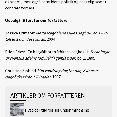
økonomi, men også samtidens politik og det religiøse er
centrale temaer.
Udvalgt litteratur om forfatteren
Jessica Eriksson:
Metta Magdalena Lillies dagbok: en 1700-
talstext och dess språk
, 2004
Ellen Fries: "En högvälboren frökens dagbok" i:
Teckningar
ur svenska adelns familjelif i gamla tider
, bd. 1, 1895
Christina Sjöblad:
Min vandring dag för dag. Kvinnors
dagböcker från 1700-talet
, 1997
ARTIKLER OM FORFATTEREN
Hvad der tildrog sig under mine øjne