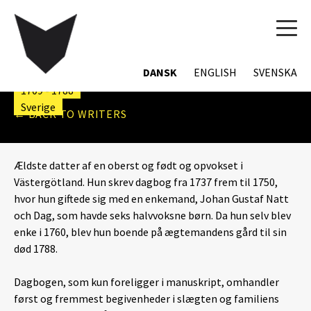
TOG
NAVI
METTA LILLIE
DANSK
ENGLISH
SVENSKA
1709 - 1788
Sverige
← BACK TO WRITERS
Ældste datter af en oberst og født og opvokset i
Västergötland. Hun skrev dagbog fra 1737 frem til 1750,
hvor hun giftede sig med en enkemand, Johan Gustaf Natt
och Dag, som havde seks halvvoksne børn. Da hun selv blev
enke i 1760, blev hun boende på ægtemandens gård til sin
død 1788.
Dagbogen, som kun foreligger i manuskript, omhandler
først og fremmest begivenheder i slægten og familiens