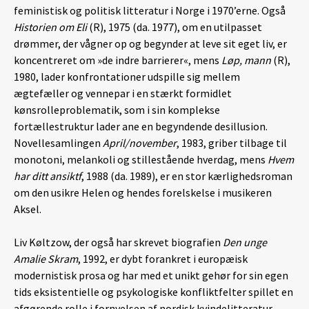
feministisk og politisk litteratur i Norge i 1970’erne. Også
Historien om Eli
(R), 1975 (da. 1977), om en utilpasset
drømmer, der vågner op og begynder at leve sit eget liv, er
koncentreret om »de indre barrierer«, mens
Løp, mann
(R),
1980, lader konfrontationer udspille sig mellem
ægtefæller og vennepar i en stærkt formidlet
kønsrolleproblematik, som i sin komplekse
fortællestruktur lader ane en begyndende desillusion.
Novellesamlingen
April/november
, 1983, griber tilbage til
monotoni, melankoli og stillestående hverdag, mens
Hvem
har ditt ansiktf
, 1988 (da. 1989), er en stor kærlighedsroman
om den usikre Helen og hendes forelskelse i musikeren
Aksel.
Liv Køltzow, der også har skrevet biografien
Den unge
Amalie Skram
, 1992, er dybt forankret i europæisk
modernistisk prosa og har med et unikt gehør for sin egen
tids eksistentielle og psykologiske konfliktfelter spillet en
afgørende rolle i fornyelsen af nordisk kvindelitteratur.