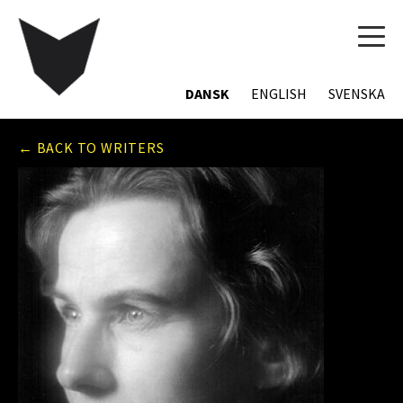
TOG
NAVI
DANSK
ENGLISH
SVENSKA
← BACK TO WRITERS