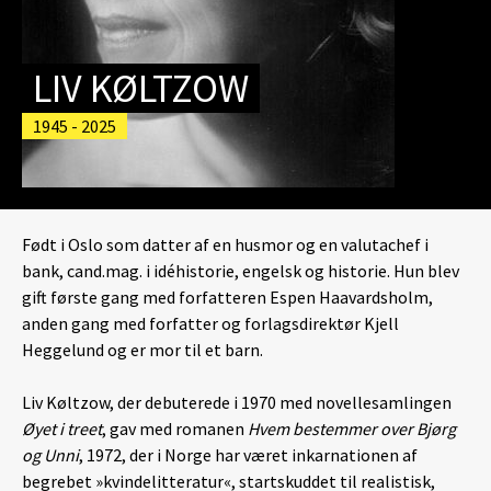
LIV KØLTZOW
1945 - 2025
Født i Oslo som datter af en husmor og en valutachef i
bank, cand.mag. i idéhistorie, engelsk og historie. Hun blev
gift første gang med forfatteren Espen Haavardsholm,
anden gang med forfatter og forlagsdirektør Kjell
Heggelund og er mor til et barn.
Liv Køltzow, der debuterede i 1970 med novellesamlingen
Øyet i treet
, gav med romanen
Hvem bestemmer over Bjørg
og Unni
, 1972, der i Norge har været inkarnationen af
begrebet »kvindelitteratur«, startskuddet til realistisk,