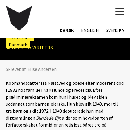
TOG
NAVI
INGE HAAGENSEN
DANSK
ENGLISH
SVENSKA
1919 - 1983
Danmark
← BACK TO WRITERS
Skrevet af:
Elise Andersen
Købmandsdatter fra Næstved og boede efter moderens død
i 1932 hos familie i Karlslunde og Fredericia. Efter
præliminæreksamen kom hun i huset og blev siden
uddannet som barneplejerske. Hun blev gift 1940, mor til
tre børn og skilt 1972. I 1948 debuterede hun med
digtsamlingen
Blindede Øjne
, der som hovedparten af
forfatterskabet formidler en religiøst båret tro på