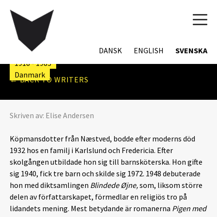
TOG
NAVI
INGE HAAGENSEN
DANSK
ENGLISH
SVENSKA
1918 - 1983
Danmark
← BACK TO WRITERS
Skriven av:
Elise Andersen
Köpmansdotter från Næstved, bodde efter moderns död
1932 hos en familj i Karlslund och Fredericia. Efter
skolgången utbildade hon sig till barnsköterska. Hon gifte
sig 1940, fick tre barn och skilde sig 1972. 1948 debuterade
hon med diktsamlingen
Blindede Øjne,
som, liksom större
delen av författarskapet, förmedlar en religiös tro på
lidandets mening. Mest betydande är romanerna
Pigen med