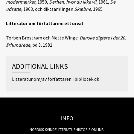
modermærket,
1950,
Derhen, hvor du ikke vil,
1961,
De
udsatte,
1963, och diktsamlingen
Skæbne,
1965.
Litteratur om författaren: ett urval
Torben Brostrøm och Mette Winge:
Danske digtere i det 20.
århundrede,
bd 3, 1981
ADDITIONAL LINKS
Litteratur om/av författaren i bibliotek.dk
INFO
NORDISK KVINDELITTERATURHISTORIE ONLINE.