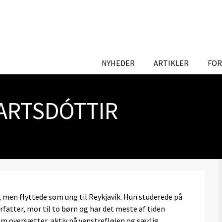
NYHEDER
ARTIKLER
FOR
ARTSDÓTTIR
t, men flyttede som ung til Reykjavík. Hun studerede på
orfatter, mor til to børn og har det meste af tiden
m oversætter, aktiv på venstrefløjen og særlig