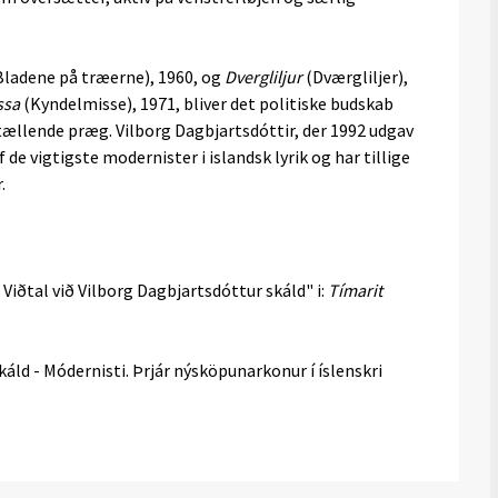
ladene på træerne), 1960, og
Dvergliljur
(Dværgliljer),
ssa
(Kyndelmisse), 1971, bliver det politiske budskab
ællende præg. Vilborg Dagbjartsdóttir, der 1992 udgav
f de vigtigste modernister i islandsk lyrik og har tillige
.
. Viðtal við Vilborg Dagbjartsdóttur skáld" i:
Tímarit
káld - Módernisti. Þrjár nýsköpunarkonur í íslenskri