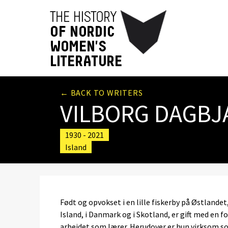
← BACK TO WRITERS
VILBORG DAGBJ
1930 - 2021
Island
Født og opvokset i en lille fiskerby på Østlande
Island, i Danmark og i Skotland, er gift med en f
arbejdet som lærer. Herudover er hun virksom so