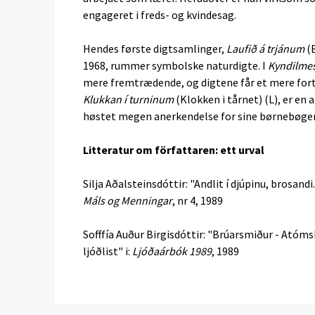
engageret i freds- og kvindesag.
Hendes første digtsamlinger,
Laufið á trjánum
(B
1968, rummer symbolske naturdigte. I
Kyndilme
mere fremtrædende, og digtene får et mere fort
Klukkan í turninum
(Klokken i tårnet) (L), er en a
høstet megen anerkendelse for sine børnebøger
Litteratur om författaren: ett urval
Silja Aðalsteinsdóttir: "Andlit í djúpinu, brosandi
Máls og Menningar
, nr 4, 1989
Sofffía Auður Birgisdóttir: "Brúarsmiður - Atóms
ljóðlist" i:
Ljóðaárbók 1989
, 1989