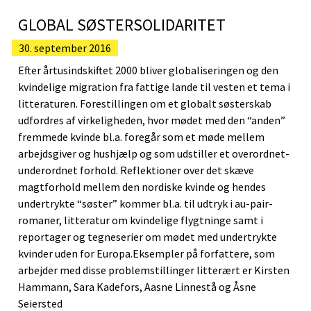
GLOBAL SØSTERSOLIDARITET
30. september 2016
Efter årtusindskiftet 2000 bliver globaliseringen og den
kvindelige migration fra fattige lande til vesten et tema i
litteraturen. Forestillingen om et globalt søsterskab
udfordres af virkeligheden, hvor mødet med den “anden”
fremmede kvinde bl.a. foregår som et møde mellem
arbejdsgiver og hushjælp og som udstiller et overordnet-
underordnet forhold. Reflektioner over det skæve
magtforhold mellem den nordiske kvinde og hendes
undertrykte “søster” kommer bl.a. til udtryk i au-pair-
romaner, litteratur om kvindelige flygtninge samt i
reportager og tegneserier om mødet med undertrykte
kvinder uden for Europa.Eksempler på forfattere, som
arbejder med disse problemstillinger litterært er Kirsten
Hammann, Sara Kadefors, Aasne Linnestå og Åsne
Seiersted