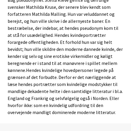
Bag pseudonymet Stella Kleve gemte sig den unge
svensker Mathilda Kruse, der senere blev kendt som
forfatteren Mathilda Malling. Hun var veluddannet og
berejst, og hun ville skrive i de allernyeste baner. En
bestræbelse, der indebar, at hendes pseudonym kom til
at stå for usædelighed. Hendes kvindeportrætter
forargede offentligheden. Et forhold hun var sig helt
bevidst; hun ville skildre den moderne dannede kvinde, der
kender sig selv og sine erotiske virkemidler og køligt
beregnende er i stand til at manøvrere i spillet mellem
kønnene.Hendes kvindelige hovedpersoner legede på
grænsen af det forbudte. Derfor er det nærliggende at
læse hendes portrætter som kvindelige modstykker til
mandlige dekadente helte i den samtidige litteratur i bl.a.
England og Frankrig og selvfølgelig også i Norden. Eller
hvorfor ikke: som en kvindelig udfordring til den
overvejende mandligt dominerede moderne litteratur.