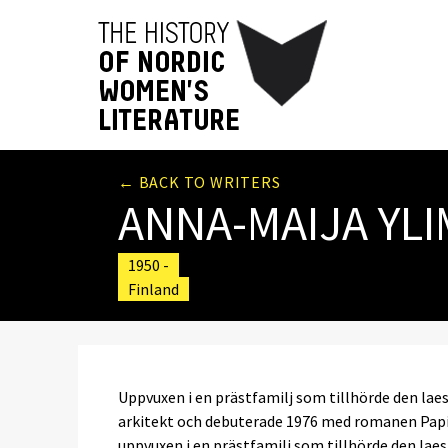
← BACK TO WRITERS
ANNA-MAIJA YL
1950 -
Finland
Uppvuxen i en prästfamilj som tillhörde den laes
arkitekt och debuterade 1976 med romanen Papin
uppvuxen i en prästfamilj som tillhörde den laes