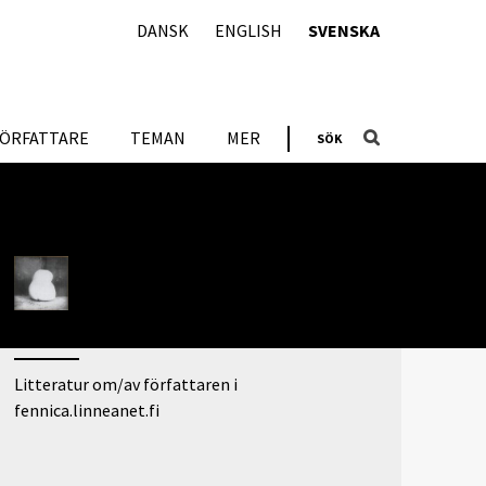
DANSK
ENGLISH
SVENSKA
FÖRFATTARE
TEMAN
MER
SÖK
ARTIKLAR OM FÖRFATTAREN
Baksidan av familjeidyllen
ADDITIONAL LINKS
Litteratur om/av författaren i
fennica.linneanet.fi