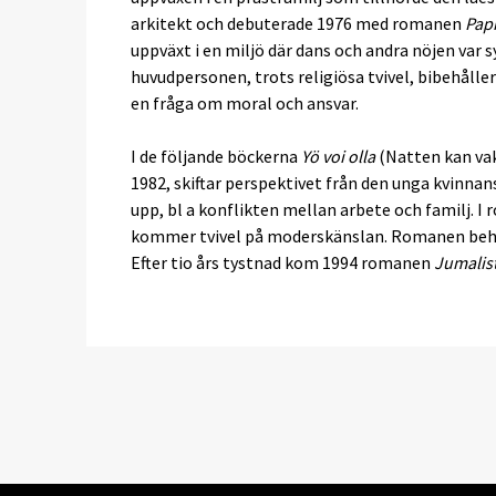
arkitekt och debuterade 1976 med romanen
Papi
uppväxt i en miljö där dans och andra nöjen var
huvudpersonen, trots religiösa tvivel, bibehåller 
en fråga om moral och ansvar.
I de följande böckerna
Yö voi olla
(Natten kan vak
1982, skiftar perspektivet från den unga kvinna
upp, bl a konflikten mellan arbete och familj. 
kommer tvivel på moderskänslan. Romanen behand
Efter tio års tystnad kom 1994 romanen
Jumalist