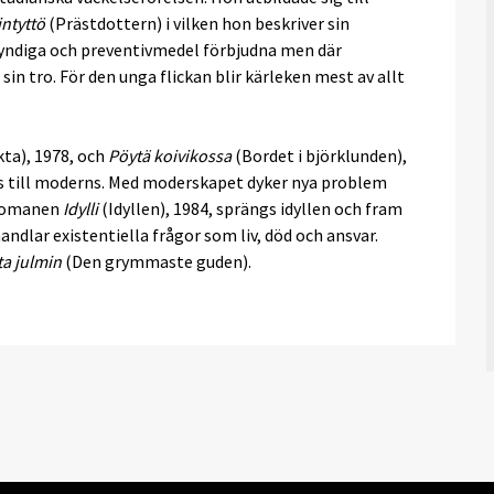
ntyttö
(Prästdottern) i vilken hon beskriver sin
 syndiga och preventivmedel förbjudna men där
sin tro. För den unga flickan blir kärleken mest av allt
ta), 1978, och
Pöytä koivikossa
(Bordet i björklunden),
ns till moderns. Med moderskapet dyker nya problem
I romanen
Idylli
(Idyllen), 1984, sprängs idyllen och fram
lar existentiella frågor som liv, död och ansvar.
a julmin
(Den grymmaste guden).