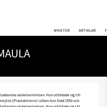
NYHETER
ARTIKLAR
IMAULA
tadianska väckelserörelsen. Hon utbildade sig till
tyttö (Prästdottern) i vilken hon född 1950 och
tadianska väckelserörelsen. Hon utbildade sig till