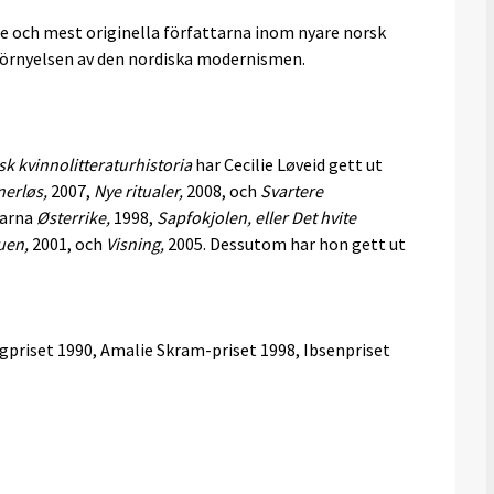
e och mest originella författarna inom nyare norsk
i förnyelsen av den nordiska modernismen.
sk kvinnolitteraturhistoria
har Cecilie Løveid gett ut
nerløs,
2007,
Nye ritualer,
2008, och
Svartere
larna
Østerrike,
1998,
Sapfokjolen, eller Det hvite
uen,
2001, och
Visning,
2005. Dessutom har hon gett ut
ougpriset 1990, Amalie Skram-priset 1998, Ibsenpriset