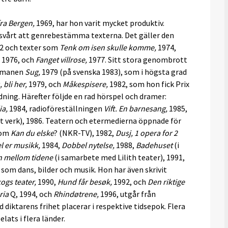
fra Bergen,
1969, har hon varit mycket produktiv.
t svårt att genrebestämma texterna. Det gäller den
2 och texter som
Tenk om isen skulle komme,
1974,
1976, och
Fanget villrose,
1977. Sitt stora genombrott
romanen
Sug,
1979 (på svenska 1983), som i högsta grad
 bli her,
1979, och
Måkespisere,
1982, som hon fick Prix
dning. Härefter följde en rad hörspel och dramer:
ia,
1984, radioföreställningen
Vift. En barnesang,
1985,
t verk), 1986. Teatern och etermedierna öppnade för
som
Kan du elske
? (NKR-TV), 1982,
Dusj, 1 opera for 2
 er musikk,
1984,
Dobbel nytelse,
1988,
Badehuset
(i
n mellom tidene
(i samarbete med Lilith teater), 1991,
som dans, bilder och musik. Hon har även skrivit
kogs teater,
1990,
Hund får besøk,
1992, och
Den riktige
ria
Q, 1994, och
Rhindøtrene,
1996, utgår från
 diktarens frihet placerar i respektive tidsepok. Flera
lats i flera länder.