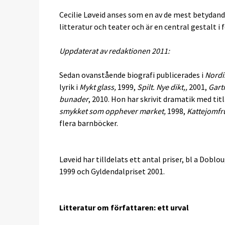
Cecilie Løveid anses som en av de mest betydand
litteratur och teater och är en central gestalt 
Uppdaterat av redaktionen 2011:
Sedan ovanstående biografi publicerades i
Nordi
lyrik i
Mykt glass,
1999,
Spilt. Nye dikt,,
2001,
Gart
bunader
, 2010. Hon har skrivit dramatik med tit
smykket som opphever mørket,
1998,
Kattejomfr
flera barnböcker.
Løveid har tilldelats ett antal priser, bl a Dobl
1999 och Gyldendalpriset 2001.
Litteratur om författaren: ett urval