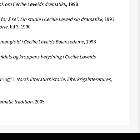
bok om Cecilie Løveids dramatikk
, 1998
 for å se"
.
Ein studie i Cecilie Løveid sin dramatikk
, 1991.
orie
, bd 3, 1990
g mangfold i Cecilie Løveids Balansedame
, 1998
ldets og kroppens betydning i Cecilie Løveids
ring" i:
Norsk litteraturhistorie. Efterkrigslitteraturen
,
amatic tradition
, 2005