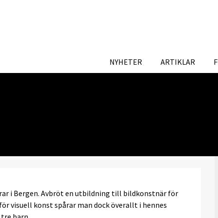
NYHETER
ARTIKLAR
r i Bergen. Avbröt en utbildning till bildkonstnär för
t för visuell konst spårar man dock överallt i hennes
 tre barn.