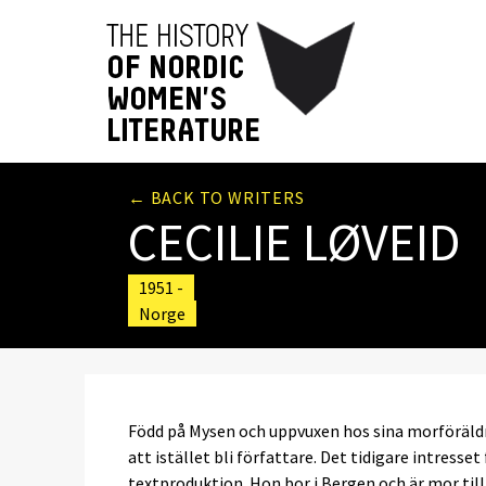
← BACK TO WRITERS
CECILIE LØVEID
1951 -
Norge
Född på Mysen och uppvuxen hos sina morföräldra
att istället bli författare. Det tidigare intresse
textproduktion. Hon bor i Bergen och är mor till