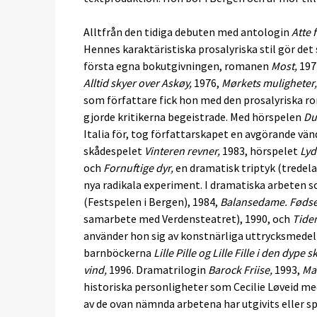
Alltfrån den tidiga debuten med antologin
Atte 
Hennes karaktäristiska prosalyriska stil gör de
första egna bokutgivningen, romanen
Most,
197
Alltid skyer over Askøy,
1976,
Mørkets muligheter,
som författare fick hon med den prosalyriska 
gjorde kritikerna begeistrade. Med hörspelen
Du,
Italia för, tog författarskapet en avgörande vän
skådespelet
Vinteren revner,
1983, hörspelet
Lyd
och
Fornuftige dyr,
en dramatisk triptyk (tredela
nya radikala experiment. I dramatiska arbeten 
(Festspelen i Bergen), 1984,
Balansedame. Fødsel
samarbete med Verdensteatret), 1990, och
Tide
använder hon sig av konstnärliga uttrycksmedel 
barnböckerna
Lille Pille og Lille Fille i den dype s
vind,
1996. Dramatrilogin
Barock Friise,
1993,
Ma
historiska personligheter som Cecilie Løveid med
av de ovan nämnda arbetena har utgivits eller spe