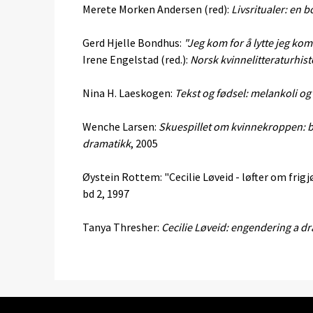
Merete Morken Andersen (red):
Livsritualer: en 
Gerd Hjelle Bondhus:
"Jeg kom for å lytte jeg kom
Irene Engelstad (red.):
Norsk kvinnelitteraturhist
Nina H. Laeskogen:
Tekst og fødsel: melankoli o
Wenche Larsen:
Skuespillet om kvinnekroppen: bi
dramatikk
, 2005
Øystein Rottem: "Cecilie Løveid - løfter om frigjø
bd 2, 1997
Tanya Thresher:
Cecilie Løveid: engendering a dr