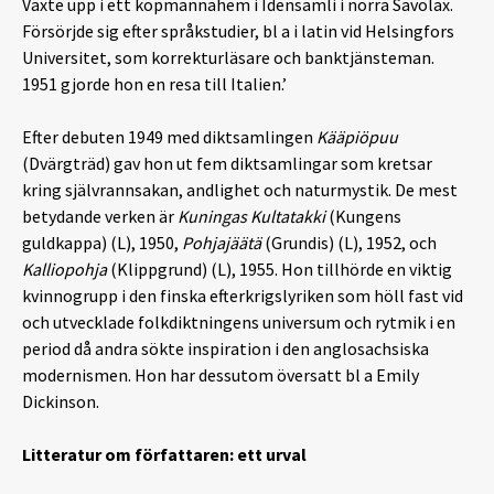
Växte upp i ett köpmannahem i Idensamli i norra Savolax.
Försörjde sig efter språkstudier, bl a i latin vid Helsingfors
Universitet, som korrekturläsare och banktjänsteman.
1951 gjorde hon en resa till Italien.’
Efter debuten 1949 med diktsamlingen
Kääpiöpuu
(Dvärgträd) gav hon ut fem diktsamlingar som kretsar
kring självrannsakan, andlighet och naturmystik. De mest
betydande verken är
Kuningas Kultatakki
(Kungens
guldkappa) (L), 1950,
Pohjajäätä
(Grundis) (L), 1952, och
Kalliopohja
(Klippgrund) (L), 1955. Hon tillhörde en viktig
kvinnogrupp i den finska efterkrigslyriken som höll fast vid
och utvecklade folkdiktningens universum och rytmik i en
period då andra sökte inspiration i den anglosachsiska
modernismen. Hon har dessutom översatt bl a Emily
Dickinson.
Litteratur om författaren: ett urval