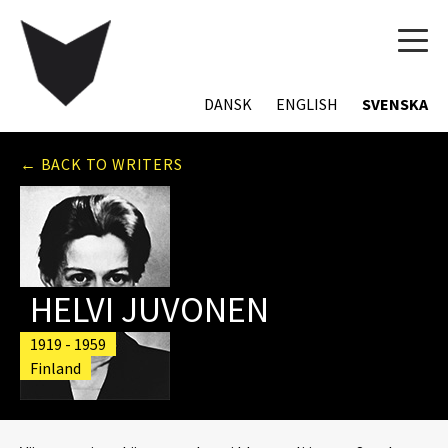
TOG
NAVI
DANSK
ENGLISH
SVENSKA
← BACK TO WRITERS
HELVI JUVONEN
1919 - 1959
Finland