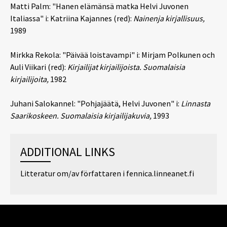
Matti Palm: "Hanen elämänsä matka Helvi Juvonen
Italiassa" i: Katriina Kajannes (red):
Nainenja kirjallisuus,
1989
Mirkka Rekola: "Päivää loistavampi" i: Mirjam Polkunen och
Auli Viikari (red):
Kirjailijat kirjailijoista. Suomalaisia
kirjailijoita,
1982
Juhani Salokannel: "Pohjajäätä, Helvi Juvonen" i:
Linnasta
Saarikoskeen. Suomalaisia kirjailijakuvia,
1993
ADDITIONAL LINKS
Litteratur om/av författaren i fennica.linneanet.fi