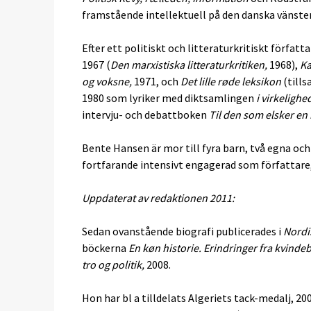
framstående intellektuell på den danska vänster
Efter ett politiskt och litteraturkritiskt förfat
1967 (
Den marxistiska litteraturkritiken,
1968),
Ka
og voksne,
1971, och
Det lille røde leksikon
(till
1980 som lyriker med diktsamlingen
i virkelighe
intervju- och debattboken
Til den som elsker e
Bente Hansen är mor till fyra barn, två egna och
fortfarande intensivt engagerad som författare,
Uppdaterat av redaktionen 2011:
Sedan ovanstående biografi publicerades i
Nordi
böckerna
En køn historie. Erindringer fra kvind
tro og politik,
2008.
Hon har bl a tilldelats Algeriets tack-medalj, 2