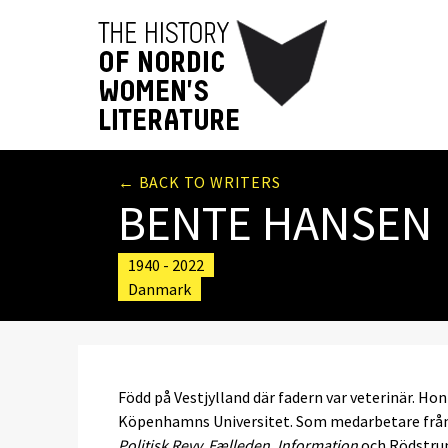
← BACK TO WRITERS
BENTE HANSEN
1940 - 2022
Danmark
Född på Vestjylland där fadern var veterinär. Hon
Köpenhamns Universitet. Som medarbetare från
Politisk Revy, Fælleden, Information
och Rödstrum