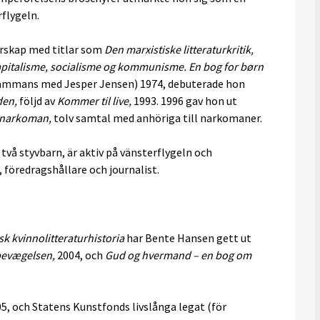
flygeln.
tarskap med titlar som
Den marxistiske litteraturkritik,
pitalisme, socialisme og kommunisme. En bog for børn
sammans med Jesper Jensen) 1974, debuterade hon
den,
följd av
Kommer til live,
1993. 1996 gav hon ut
n narkoman,
tolv samtal med anhöriga till narkomaner.
 två styvbarn, är aktiv på vänsterflygeln och
 föredragshållare och journalist.
sk kvinnolitteraturhistoria
har Bente Hansen gett ut
ebevægelsen,
2004, och
Gud og hvermand – en bog om
005, och Statens Kunstfonds livslånga legat (för