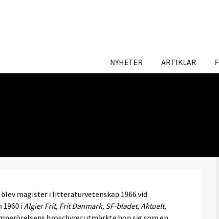
NYHETER
ARTIKLAR
 blev magister i litteraturvetenskap 1966 vid
 1960 i
Algier Frit, Frit Danmark, SF-bladet, Aktuelt,
perörelsens broschyrer utmärkte hon sig som en