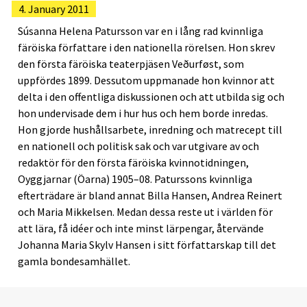
4. January 2011
Súsanna Helena Patursson var en i lång rad kvinnliga
färöiska författare i den nationella rörelsen. Hon skrev
den första färöiska teaterpjäsen Veðurføst, som
uppfördes 1899. Dessutom uppmanade hon kvinnor att
delta i den offentliga diskussionen och att utbilda sig och
hon undervisade dem i hur hus och hem borde inredas.
Hon gjorde hushållsarbete, inredning och matrecept till
en nationell och politisk sak och var utgivare av och
redaktör för den första färöiska kvinnotidningen,
Oyggjarnar (Öarna) 1905–08. Paturssons kvinnliga
efterträdare är bland annat Billa Hansen, Andrea Reinert
och Maria Mikkelsen. Medan dessa reste ut i världen för
att lära, få idéer och inte minst lärpengar, återvände
Johanna Maria Skylv Hansen i sitt författarskap till det
gamla bondesamhället.