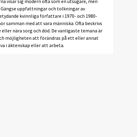
garna visar sig modern ofta som en utsugare, men
n. Gängse uppfattningar och tolkningar av
tydande kvinnliga författare i 1970- och 1980-
 hör samman med att vara människa. Ofta beskrivs
e eller nära sorg och död. De vanligaste temana är
ch möjligheten att förändras på ett eller annat
va i äktenskap eller att arbeta.