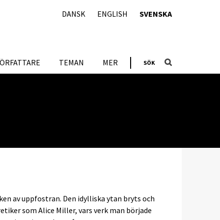
DANSK
ENGLISH
SVENSKA
FÖRFATTARE
TEMAN
MER
SÖK
iken av uppfostran. Den idylliska ytan bryts och
tiker som Alice Miller, vars verk man började