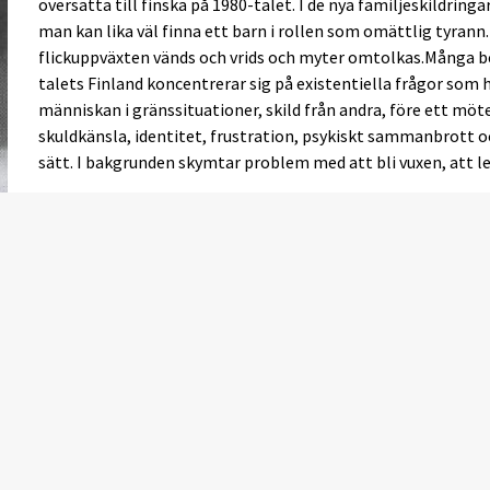
översätta till finska på 1980-talet. I de nya familjeskildrin
man kan lika väl finna ett barn i rollen som omättlig tyran
flickuppväxten vänds och vrids och myter omtolkas.Många be
talets Finland koncentrerar sig på existentiella frågor som
människan i gränssituationer, skild från andra, före ett möt
skuldkänsla, identitet, frustration, psykiskt sammanbrott o
sätt. I bakgrunden skymtar problem med att bli vuxen, att le