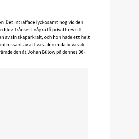
n. Det inträffade lyckosamt nog vid den
blev, frånsett några få privatbrev till
en av sin skaparkraft, och hon hade ett helt
re intressant av att vara den enda bevarade
förärade den åt Johan Bülow på dennes 36-