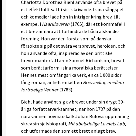
Charlotta Dorothea Biehl använde ofta brevet på
ett effektfullt sätt i sitt skrivande. I sina sångspel
och komedier lade hon in intriger kring brev, till
exempel i
Haarkløveren
(1765), där ett kommafel i
ett brev är nära att förhindra de båda älskandes
förening. Hon var den första som på danska
försökte sig på det svåra versbrevet, heroiden, och
hon använde ofta, inspirerad av den brittiske
brevromanförfattaren Samuel Richardson, brevet
som berättarform i sina moraliska berättelser.
Hennes mest omfångsrika verk, en ca 1 000 sidor
lång roman, är helt enkelt en
Brevvexling imellem
fortroelige Venner
(1783).
Biehl hade använt sig av brevet under sin drygt 30-
åriga författarverksamhet, när hon 1787 på den
nära vännen hovmarskalk Johan Bülows uppmaning
skrev sin självbiografi,
Mit ubetydelige Levnets Løb
,
och utformade den som ett brett anlagt brev,