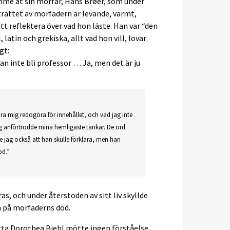
mme åt sin morfar, Hans Brøer, som under
trättet av morfadern är levande, varmt,
tt reflektera över vad hon läste. Han var “den
 latin och grekiska, allt vad hon vill, lovar
gt:
 kan inte bli professor … Ja, men det är ju
ra mig redogöra för innehållet, och vad jag inte
g anförtrodde mina hemligaste tankar. De ord
le jag också att han skulle förklara, men han
od.”
, och under återstoden av sitt liv skyllde
 på morfaderns död.
ta Dorothea Biehl mötte ingen förståelse