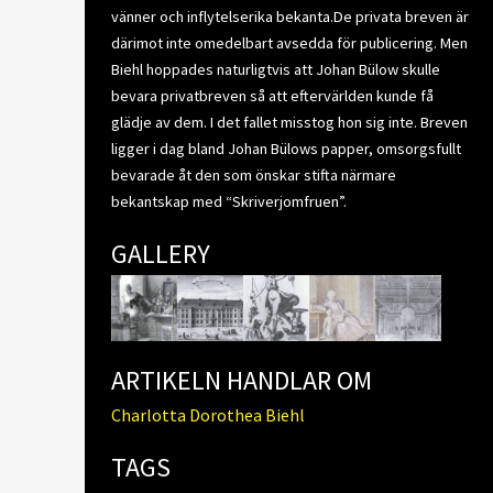
vänner och inflytelserika bekanta.De privata breven är
därimot inte omedelbart avsedda för publicering. Men
Biehl hoppades naturligtvis att Johan Bülow skulle
bevara privatbreven så att eftervärlden kunde få
glädje av dem. I det fallet misstog hon sig inte. Breven
ligger i dag bland Johan Bülows papper, omsorgsfullt
bevarade åt den som önskar stifta närmare
bekantskap med “Skriverjomfruen”.
GALLERY
ARTIKELN HANDLAR OM
Charlotta Dorothea Biehl
TAGS