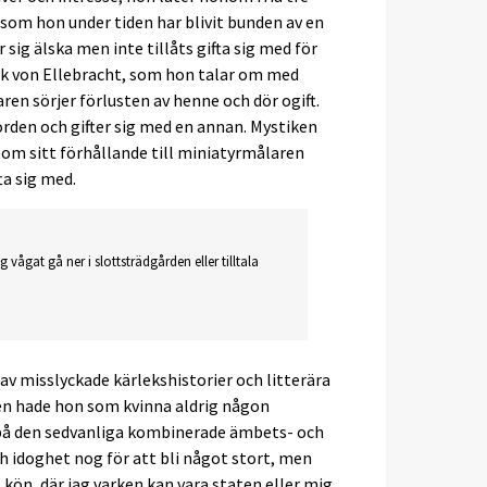
som hon under tiden har blivit bunden av en
sig älska men inte tillåts gifta sig med för
nrik von Ellebracht, som hon talar om med
aren sörjer förlusten av henne och dör ogift.
orden och gifter sig med en annan. Mystiken
 om sitt förhållande till miniatyrmålaren
ta sig med.
vågat gå ner i slottsträdgården eller tilltala
v misslyckade kärlekshistorier och litterära
ten hade hon som kvinna aldrig någon
m på den sedvanliga kombinerade ämbets- och
h idoghet nog för att bli något stort, men
t kön, där jag varken kan vara staten eller mig