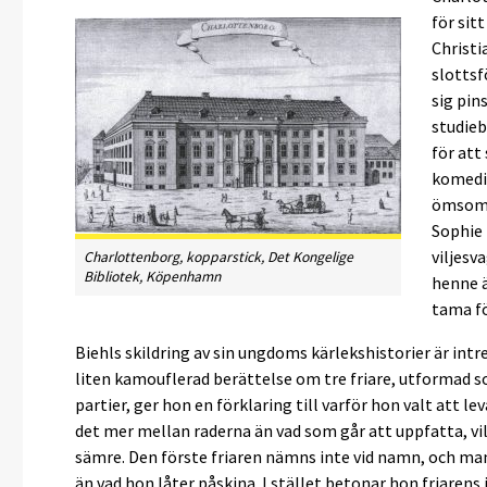
för sitt
Christi
slottsf
sig pin
studieb
för att
komedif
ömsom 
Sophie 
viljesv
Charlottenborg, kopparstick, Det Kongelige
Bibliotek, Köpenhamn
henne ä
tama fö
Biehls skildring av sin ungdoms kärlekshistorier är intr
liten kamouflerad berättelse om tre friare, utformad 
partier, ger hon en förklaring till varför hon valt att lev
det mer mellan raderna än vad som går att uppfatta, vi
sämre. Den förste friaren nämns inte vid namn, och man 
än vad hon låter påskina. I stället betonar hon friarens 