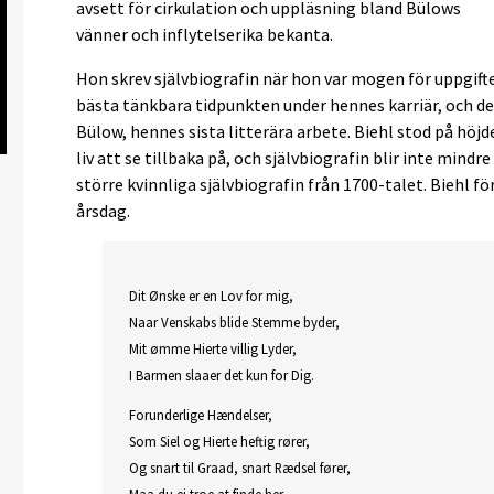
avsett för cirkulation och uppläsning bland Bülows
vänner och inflytelserika bekanta.
Hon skrev självbiografin när hon var mogen för uppgifte
bästa tänkbara tidpunkten under hennes karriär, och den 
Bülow, hennes sista litterära arbete. Biehl stod på höjd
liv att se tillbaka på, och självbiografin blir inte mind
större kvinnliga självbiografin från 1700-talet. Biehl 
årsdag.
Dit Ønske er en Lov for mig,
Naar Venskabs blide Stemme byder,
Mit ømme Hierte villig Lyder,
I Barmen slaaer det kun for Dig.
Forunderlige Hændelser,
Som Siel og Hierte heftig rører,
Og snart til Graad, snart Rædsel fører,