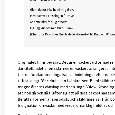
Maa du ei troe at finde her.
Glem derfor ikke hvad mig drev,
Men hav ved Læsningen for Øye
At dette blev for Dig at føye
Og Jeg kun for min Bulou skrev.
(Charlotta Dorothea Biehls dedikationsdikt till Bülow i
Mit ube
Originalet finns bevarat. Det är en vackert utformad re
där titelbladet är en sida med en vackert arrangerad inl
texten förekommer inga kapitelindelningar eller rubrike
tillrättalagt för cirkulation i vänkretsen. Biehl skildrar
mogna ålderns vänskap med den unge Bülow. Kronologin
att hon då och då tillåter sig att på dess bekostnad sa
Berättarformen är episodisk, och skildringen är från bör
Indignation omväxlar med vrede, omärklig mildhet och