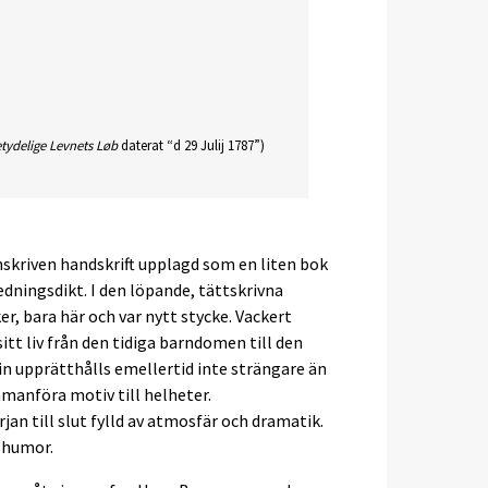
tydelige Levnets Løb
daterat “d 29 Julij 1787”)
nskriven handskrift upplagd som en liten bok
edningsdikt. I den löpande, tättskrivna
r, bara här och var nytt stycke. Vackert
 sitt liv från den tidiga barndomen till den
 upprätthålls emellertid inte strängare än
mmanföra motiv till helheter.
jan till slut fylld av atmosfär och dramatik.
 humor.