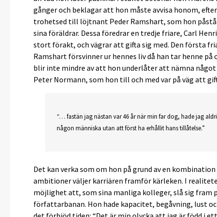
gånger och beklagar att hon måste avvisa honom, efter
trohetsed till löjtnant Peder Ramshart, som hon påstår 
sina föräldrar. Dessa föredrar en tredje friare, Carl He
stort förakt, och vägrar att gifta sig med. Den första fri
Ramshart försvinner ur hennes liv då han tar henne på 
blir inte mindre av att hon underlåter att nämna något
Peter Normann, som hon till och med var på väg att gif
“… fastän jag nästan var 46 år när min far dog, hade jag aldrig 
någon människa utan att först ha erhållit hans tillåtelse.”
Det kan verka som om hon på grund av en kombination a
ambitioner väljer karriären framför kärleken. I realite
möjlighet att, som sina manliga kolleger, slå sig fra
författarbanan. Hon hade kapacitet, begåvning, lust oc
det förbjöd tiden: “Det är min olycka att jag är född i et