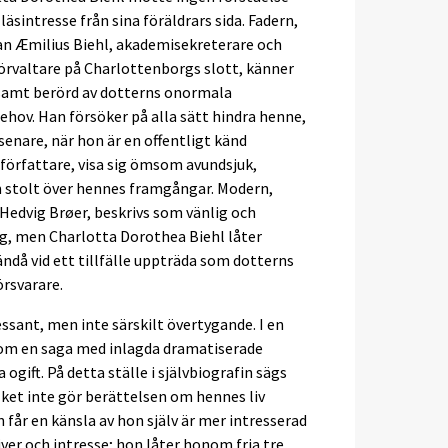
 läsintresse från sina föräldrars sida. Fadern,
an Æmilius Biehl, akademisekreterare och
örvaltare på Charlottenborgs slott, känner
samt berörd av dotterns onormala
ehov. Han försöker på alla sätt hindra henne,
 senare, när hon är en offentligt känd
örfattare, visa sig ömsom avundsjuk,
stolt över hennes framgångar. Modern,
Hedvig Brøer, beskrivs som vänlig och
ag, men Charlotta Dorothea Biehl låter
ndå vid ett tillfälle uppträda som dotterns
rsvarare.
essant, men inte särskilt övertygande. I en
som en saga med inlagda dramatiserade
a ogift. På detta ställe i självbiografin sägs
lket inte gör berättelsen om hennes liv
får en känsla av hon själv är mer intresserad
iver och intresse; hon låter honom fria tre