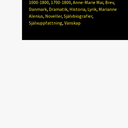
1000-1800
,
1700-1800
,
Anne-Marie Mai
,
Brev
,
Danmark
,
Dramatik
,
Historia
,
Lyrik
,
Marianne
Alenius
,
Noveller
,
Självbiografier
,
Självuppfattning
,
Vänskap