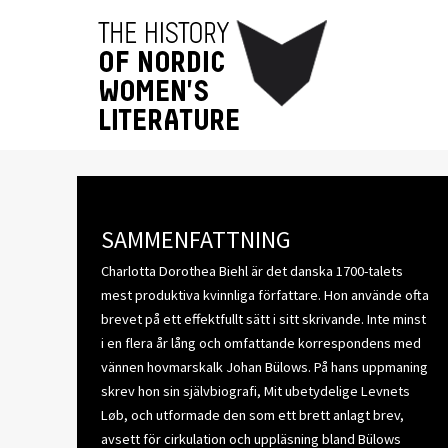
SAMMENFATTNING
Charlotta Dorothea Biehl är det danska 1700-talets
mest produktiva kvinnliga författare. Hon använde ofta
brevet på ett effektfullt sätt i sitt skrivande. Inte minst
i en flera år lång och omfattande korrespondens med
vännen hovmarskalk Johan Bülows. På hans uppmaning
skrev hon sin självbiografi, Mit ubetydelige Levnets
Løb, och utformade den som ett brett anlagt brev,
avsett för cirkulation och uppläsning bland Bülows