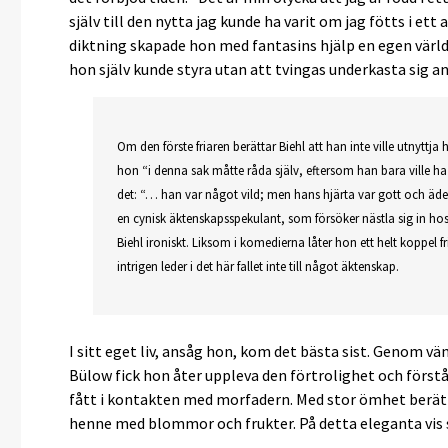
själv till den nytta jag kunde ha varit om jag fötts i ett 
diktning skapade hon med fantasins hjälp en egen värld
hon själv kunde styra utan att tvingas underkasta sig an
Om den förste friaren berättar Biehl att han inte ville utnyttja 
hon “i denna sak måtte råda själv, eftersom han bara ville ha
det: “… han var något vild; men hans hjärta var gott och ädelt
en cynisk äktenskapsspekulant, som försöker nästla sig in hos
Biehl ironiskt. Liksom i komedierna låter hon ett helt koppel
intrigen leder i det här fallet inte till något äktenskap.
I sitt eget liv, ansåg hon, kom det bästa sist. Genom 
Bülow fick hon åter uppleva den förtrolighet och först
fått i kontakten med morfadern. Med stor ömhet berät
henne med blommor och frukter. På detta eleganta vis sl