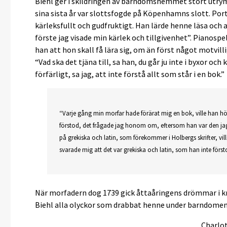
Biehl ger i skildringen av barndomshemmet stort utry
sina sista år var slottsfogde på Köpenhamns slott. Por
kärleksfullt och gudfruktigt. Han lärde henne läsa och a
förste jag visade min kärlek och tillgivenhet”. Pianospel,
han att hon skall få lära sig, om än först något motvilli
“Vad ska det tjäna till, sa han, du går ju inte i byxor och
förfärligt, sa jag, att inte förstå allt som står i en bok.”
“Varje gång min morfar hade förärat mig en bok, ville han hö
förstod, det frågade jag honom om, eftersom han var den ja
på grekiska och latin, som förekommer i Holbergs skrifter, vil
svarade mig att det var grekiska och latin, som han inte först
När morfadern dog 1739 gick åttaåringens drömmar i kras
Biehl alla olyckor som drabbat henne under barndomen
Charlot