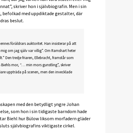
annat”, skriver hon i självbiografin. Men i sin
, befolkad med uppdiktade gestalter, där
dras beslut.
hennes föräldrars auktoritet. Han insisterar på att
 mig om jag själv var villig”. Om Ramshart heter
.” Den tredje friaren, Ellebracht, framstår som
 Biehls mor, “… min mors gunstling”, skriver
 friare uppträda på scenen, men den invecklade
vänskapen med den betydligt yngre Johan
åelse, som hon i sin tidigaste barndom hade
tar Biehl hur Bülow liksom morfadern gläder
uts självbiografins viktigaste cirkel.