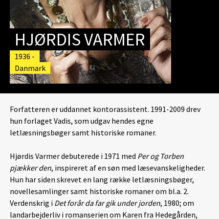
HJØRDIS VARMER
1936 -
Danmark
Forfatteren er uddannet kontorassistent. 1991-2009 drev
hun forlaget Vadis, som udgav hendes egne
letlæsningsbøger samt historiske romaner.
Hjørdis Varmer debuterede i 1971 med
Per og Torben
pjækker den
, inspireret af en søn med læsevanskeligheder.
Hun har siden skrevet en lang række letlæsningsbøger,
novellesamlinger samt historiske romaner om bl.a. 2.
Verdenskrig i
Det forår da far gik under jorden
, 1980; om
landarbejderliv i romanserien om Karen fra Hedegården,