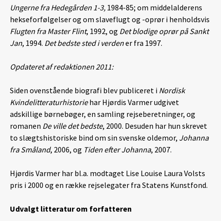
Ungerne fra Hedegården 1-3,
1984-85; om middelalderens
hekseforfølgelser og om slaveflugt og -oprør i henholdsvis
Flugten fra Master Flint
, 1992, og
Det blodige oprør på Sankt
Jan
, 1994.
Det bedste sted i verden
er fra 1997.
Opdateret af redaktionen 2011:
Siden ovenstående biografi blev publiceret i
Nordisk
Kvindelitteraturhistorie
har Hjørdis Varmer udgivet
adskillige børnebøger, en samling rejseberetninger, og
romanen
De ville det bedste
, 2000. Desuden har hun skrevet
to slægtshistoriske bind om sin svenske oldemor,
Johanna
fra Småland
, 2006, og
Tiden efter Johanna
, 2007.
Hjørdis Varmer har bl.a. modtaget Lise Louise Laura Volsts
pris i 2000 og en række rejselegater fra Statens Kunstfond.
Udvalgt litteratur om forfatteren