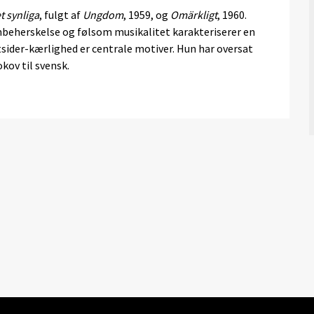
et synliga
, fulgt af
Ungdom
, 1959, og
Omärkligt
, 1960.
beherskelse og følsom musikalitet karakteriserer en
utsider-kærlighed er centrale motiver. Hun har oversat
kov til svensk.