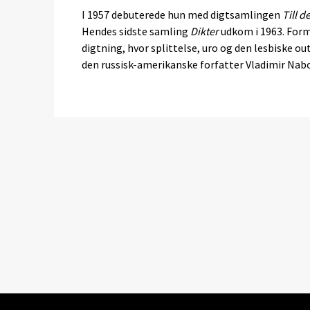
I 1957 debuterede hun med digtsamlingen
Till d
Hendes sidste samling
Dikter
udkom i 1963. Form
digtning, hvor splittelse, uro og den lesbiske o
den russisk-amerikanske forfatter Vladimir Nabo