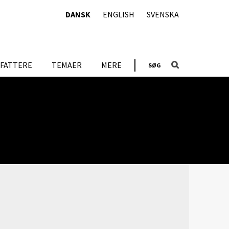
DANSK
ENGLISH
SVENSKA
FATTERE
TEMAER
MERE
SØG
LINKS
Litteratur om/af forfatteren i libris.kb.se