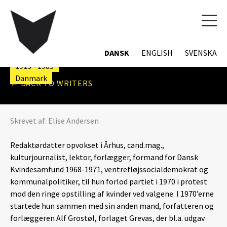
TOG
NAVI
EVA HEMMER HANSEN
DANSK
ENGLISH
SVENSKA
1913 - 1983
Danmark
← BACK TO WRITERS
Skrevet af:
Elise Andersen
Redaktørdatter opvokset i Århus, cand.mag.,
kulturjournalist, lektor, forlægger, formand for Dansk
Kvindesamfund 1968-1971, ventrefløjssocialdemokrat og
kommunalpolitiker, til hun forlod partiet i 1970 i protest
mod den ringe opstilling af kvinder ved valgene. I 1970’erne
startede hun sammen med sin anden mand, forfatteren og
forlæggeren Alf Grostøl, forlaget Grevas, der bl.a. udgav