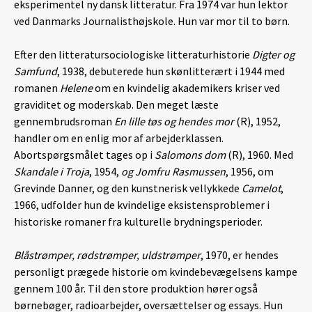
eksperimentel ny dansk litteratur. Fra 1974 var hun lektor
ved Danmarks Journalisthøjskole. Hun var mor til to børn.
Efter den litteratursociologiske litteraturhistorie
Digter og
Samfund
, 1938, debuterede hun skønlitterært i 1944 med
romanen
Helene
om en kvindelig akademikers kriser ved
graviditet og moderskab. Den meget læste
gennembrudsroman
En lille tøs og hendes mor
(R), 1952,
handler om en enlig mor af arbejderklassen.
Abortspørgsmålet tages op i
Salomons dom
(R), 1960. Med
Skandale i Troja
, 1954,
og Jomfru Rasmussen
, 1956, om
Grevinde Danner, og den kunstnerisk vellykkede
Camelot
,
1966, udfolder hun de kvindelige eksistensproblemer i
historiske romaner fra kulturelle brydningsperioder.
Blåstrømper, rødstrømper, uldstrømper
, 1970, er hendes
personligt prægede historie om kvindebevægelsens kampe
gennem 100 år. Til den store produktion hører også
børnebøger, radioarbejder, oversættelser og essays. Hun