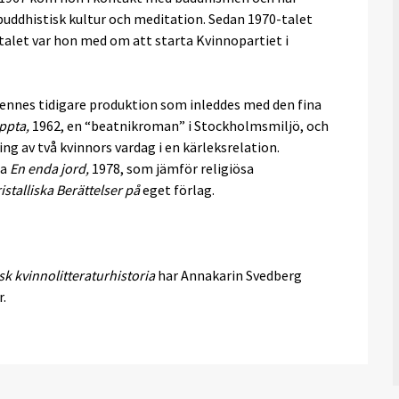
 buddhistisk kultur och meditation. Sedan 1970-talet
talet var hon med om att starta Kvinnopartiet i
 hennes tidigare produktion som inleddes med den fina
ppta,
1962, en “beatnikroman” i Stockholmsmiljö, och
ing av två kvinnors vardag i en kärleksrelation.
ga
En enda jord,
1978, som jämför religiösa
istalliska Berättelser på
eget förlag.
sk kvinnolitteraturhistoria
har Annakarin Svedberg
r.