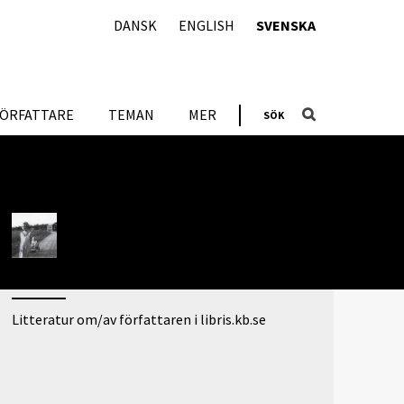
DANSK
ENGLISH
SVENSKA
FÖRFATTARE
TEMAN
MER
SÖK
ARTIKLAR OM FÖRFATTAREN
Att ge sig världen i våld
ADDITIONAL LINKS
Litteratur om/av författaren i libris.kb.se