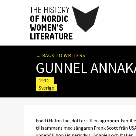
← BACK TO WRITERS
GUNNEL ANNAK
1934 -
Sverige
Född i Halmstad, dotter till en agronom. Familj
tillsammans med sångaren Frank Scott från USA
uppehöll hon sig periodvis i Spanien och Italie