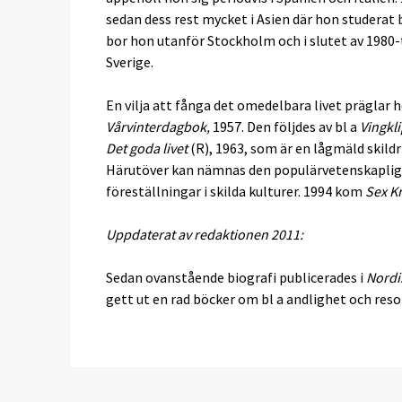
sedan dess rest mycket i Asien där hon studerat
bor hon utanför Stockholm och i slutet av 1980-
Sverige.
En vilja att fånga det omedelbara livet präglar
Vårvinterdagbok,
1957. Den följdes av bl a
Vingkli
Det goda livet
(R), 1963, som är en lågmäld skildr
Härutöver kan nämnas den populärvetenskapli
föreställningar i skilda kulturer. 1994 kom
Sex Kr
Uppdaterat av redaktionen 2011:
Sedan ovanstående biografi publicerades i
Nordi
gett ut en rad böcker om bl a andlighet och reso