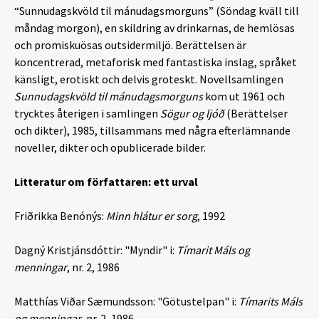
“Sunnudagskvöld til mánudagsmorguns” (Söndag kväll till
måndag morgon), en skildring av drinkarnas, de hemlösas
och promiskuösas outsidermiljö. Berättelsen är
koncentrerad, metaforisk med fantastiska inslag, språket
känsligt, erotiskt och delvis groteskt. Novellsamlingen
Sunnudagskvöld til mánudagsmorguns
kom ut 1961 och
trycktes återigen i samlingen
Sögur og ljóð
(Berättelser
och dikter), 1985, tillsammans med några efterlämnande
noveller, dikter och opublicerade bilder.
Litteratur om författaren: ett urval
Friðrikka Benónýs:
Minn hlátur er sorg
, 1992
Dagný Kristjánsdóttir: "Myndir" i:
Tímarit Máls og
menningar
, nr. 2, 1986
Matthías Viðar Sæmundsson: "Götustelpan" i:
Tímarits Máls
og menningar
, nr. 2, 1986