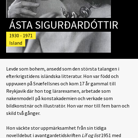
ÁSTA SIGURÐARDÓTTIR
1930 - 1971
Island
Levde som bohem, ansedd som den största talangen i
efterkrigstidens isländska litteratur. Hon var född och
uppvuxen på Snæfellsnes och kom 17 år gammal till
Reykjavik där hon tog lärarexamen, arbetade som
nakenmodell på konstakademien och verkade som
bildkonstnär och illustratör. Hon var mor till fem barn och
skild två gånger.
Hon väckte stor uppmärksamhet från sin tidiga
novelldebut i avantgardetidskriften
Líf og list
1951 med