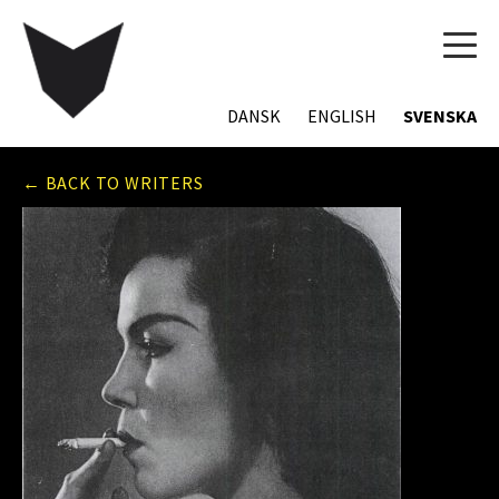
TOG
NAVI
DANSK
ENGLISH
SVENSKA
← BACK TO WRITERS