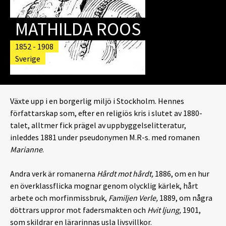
MATHILDA ROOS
1852 - 1908
Sverige
Växte upp i en borgerlig miljö i Stockholm. Hennes
författarskap som, efter en religiös kris i slutet av 1880-
talet, alltmer fick prägel av uppbyggelselitteratur,
inleddes 1881 under pseudonymen M.R-s. med romanen
Marianne
.
Andra verk är romanerna
Hårdt mot hårdt,
1886, om en hur
en överklassflicka mognar genom olycklig kärlek, hårt
arbete och morfinmissbruk,
Familjen Verle,
1889, om några
döttrars uppror mot fadersmakten och
Hvit ljung,
1901,
som skildrar en lärarinnas usla livsvillkor.