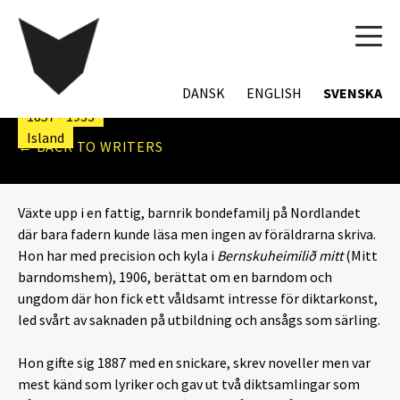
TOG
ÓLÖF SIGURÐARDÓTTIR Á
NAVI
HLÖÐUM
DANSK
ENGLISH
SVENSKA
1857 - 1933
Island
← BACK TO WRITERS
Växte upp i en fattig, barnrik bondefamilj på Nordlandet
där bara fadern kunde läsa men ingen av föräldrarna skriva.
Hon har med precision och kyla i
Bernskuheimilið mitt
(Mitt
barndomshem), 1906, berättat om en barndom och
ungdom där hon fick ett våldsamt intresse för diktarkonst,
led svårt av saknaden på utbildning och ansågs som särling.
Hon gifte sig 1887 med en snickare, skrev noveller men var
mest känd som lyriker och gav ut två diktsamlingar som