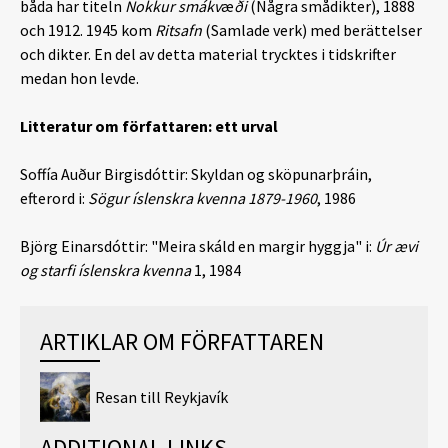
båda har titeln
Nokkur smákv
æ
ði
(Några smådikter), 1888
och 1912. 1945 kom
Ritsafn
(Samlade verk) med berättelser
och dikter. En del av detta material trycktes i tidskrifter
medan hon levde.
Litteratur om författaren: ett urval
Soffía Auður Birgisdóttir: Skyldan og sköpunarþráin,
efterord i:
Sögur íslenskra kvenna 1879-1960
, 1986
Björg Einarsdóttir: "Meira skáld en margir hyggja" i:
Úr ævi
og starfi íslenskra kvenna
1, 1984
ARTIKLAR OM FÖRFATTAREN
Resan till Reykjavík
ADDITIONAL LINKS