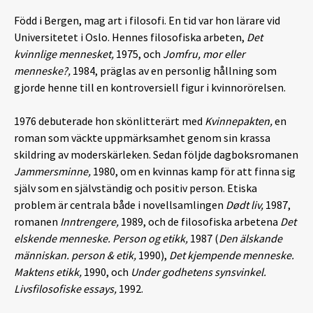
Född i Bergen, mag art i filosofi. En tid var hon lärare vid
Universitetet i Oslo. Hennes filosofiska arbeten,
Det
kvinnlige mennesket,
1975, och
Jomfru, mor eller
menneske?,
1984, präglas av en personlig hållning som
gjorde henne till en kontroversiell figur i kvinnorörelsen.
1976 debuterade hon skönlitterärt med
Kvinnepakten,
en
roman som väckte uppmärksamhet genom sin krassa
skildring av moderskärleken. Sedan följde dagboksromanen
Jammersminne,
1980, om en kvinnas kamp för att finna sig
själv som en självständig och positiv person. Etiska
problem är centrala både i novellsamlingen
Dødt liv,
1987,
romanen
Inntrengere,
1989, och de filosofiska arbetena
Det
elskende menneske. Person og etikk,
1987 (
Den älskande
människan. person & etik,
1990),
Det kjempende menneske.
Maktens etikk,
1990, och
Under godhetens synsvinkel.
Livsfilosofiske essays,
1992.