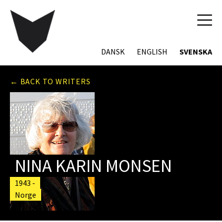
TOG
NAVI
DANSK
ENGLISH
SVENSKA
← BACK TO WRITERS
NINA KARIN MONSEN
1943 -
Norge