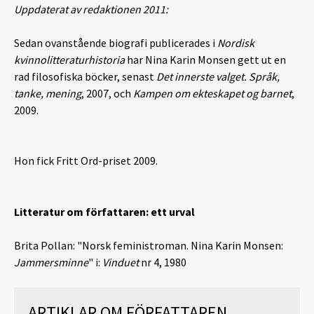
Uppdaterat av redaktionen 2011:
Sedan ovanstående biografi publicerades i
Nordisk
kvinnolitteraturhistoria
har Nina Karin Monsen gett ut en
rad filosofiska böcker, senast
Det innerste valget. Språk,
tanke, mening
, 2007, och
Kampen om ekteskapet og barnet
,
2009.
Hon fick Fritt Ord-priset 2009.
Litteratur om författaren: ett urval
Brita Pollan: "Norsk feministroman. Nina Karin Monsen:
Jammersminne
" i:
Vinduet
nr 4, 1980
ARTIKLAR OM FÖRFATTAREN