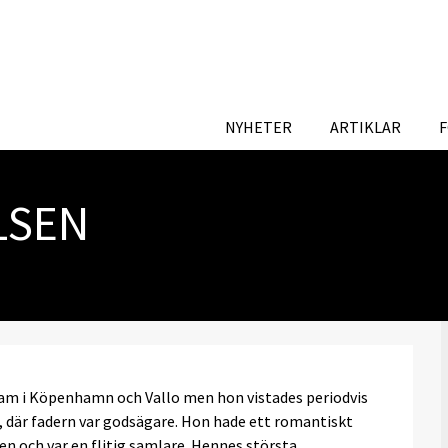
NYHETER
ARTIKLAR
LSEN
tsdam i Köpenhamn och Vallo men hon vistades periodvis
är fadern var godsägare. Hon hade ett romantiskt
n och var en flitig samlare. Hennes största