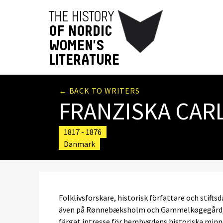
← BACK TO WRITERS
FRANZISKA CAR
1817 - 1876
Danmark
Folklivsforskare, historisk författare och stif
även på Rønnebæksholm och Gammelkøgegård, d
färgat intresse för hembygdens historiska minne